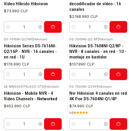
Video Híbrido Hikvision
decodificador de vídeo - 16
canales
$73.990 CLP
$2.198.990 CLP
Cantidad
Cantidad
DS-7616NI-Q2/16P
|
Hikvision
DS-7608NI-Q2-8P
|
Hikvision
Hikvision Series DS-7616NI-
Hikvision DS-7608NI-Q2/8P -
Q2/16P - NVR - 16 canales -
NVR - 8 canales - en red - 1U -
en red - 1U
montaje en bastidor
$176.990 CLP
$137.990 CLP
Cantidad
Cantidad
AE-MN50431TRJ45O-STD
|
Hikvision
DS-7604NI-Q1/4P
|
Hikvision
Hikvision - Mobile NVR - 4
Nvr Hikvision 4 canales en red
Video Channels - Networked
4K Poe DS-7604NI-Q1/4P
$452.990 CLP
$74.990 CLP
5.0
Cantidad
Cantidad