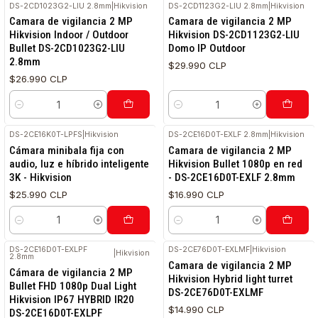
DS-2CD1023G2-LIU 2.8mm
|
Hikvision
DS-2CD1123G2-LIU 2.8mm
|
Hikvision
Camara de vigilancia 2 MP
Camara de vigilancia 2 MP
Hikvision Indoor / Outdoor
Hikvision DS-2CD1123G2-LIU
Bullet DS-2CD1023G2-LIU
Domo IP Outdoor
2.8mm
$29.990 CLP
$26.990 CLP
Cantidad
Cantidad
DS-2CE16K0T-LPFS
|
Hikvision
DS-2CE16D0T-EXLF 2.8mm
|
Hikvision
Cámara minibala fija con
Camara de vigilancia 2 MP
audio, luz e híbrido inteligente
Hikvision Bullet 1080p en red
3K - Hikvision
- DS-2CE16D0T-EXLF 2.8mm
$25.990 CLP
$16.990 CLP
Cantidad
Cantidad
DS-2CE16D0T-EXLPF
DS-2CE76D0T-EXLMF
|
Hikvision
|
Hikvision
2.8mm
Camara de vigilancia 2 MP
Cámara de vigilancia 2 MP
Hikvision Hybrid light turret
Bullet FHD 1080p Dual Light
DS-2CE76D0T-EXLMF
Hikvision IP67 HYBRID IR20
$14.990 CLP
DS-2CE16D0T-EXLPF