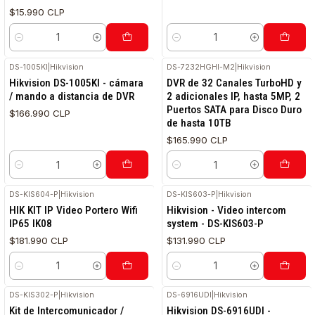
$15.990 CLP
Cantidad
Cantidad
DS-1005KI
|
Hikvision
DS-7232HGHI-M2
|
Hikvision
Hikvision DS-1005KI - cámara
DVR de 32 Canales TurboHD y
/ mando a distancia de DVR
2 adicionales IP, hasta 5MP, 2
Puertos SATA para Disco Duro
$166.990 CLP
de hasta 10TB
$165.990 CLP
Cantidad
Cantidad
DS-KIS604-P
|
Hikvision
DS-KIS603-P
|
Hikvision
HIK KIT IP Video Portero Wifi
Hikvision - Video intercom
IP65 IK08
system - DS-KIS603-P
$181.990 CLP
$131.990 CLP
Cantidad
Cantidad
DS-KIS302-P
|
Hikvision
DS-6916UDI
|
Hikvision
Kit de Intercomunicador /
Hikvision DS-6916UDI -