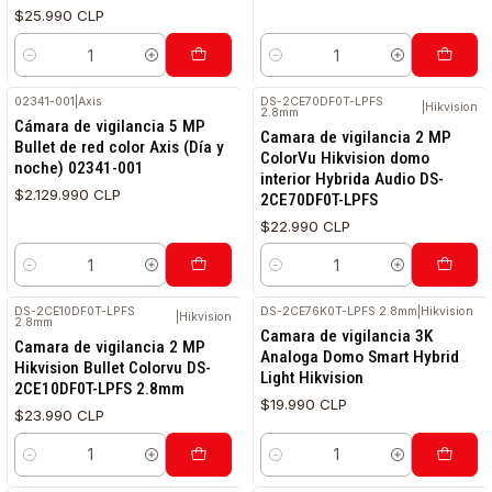
$25.990 CLP
Cantidad
Cantidad
02341-001
|
Axis
DS-2CE70DF0T-LPFS
|
Hikvision
2.8mm
Cámara de vigilancia 5 MP
Camara de vigilancia 2 MP
Bullet de red color Axis (Día y
ColorVu Hikvision domo
noche) 02341-001
interior Hybrida Audio DS-
$2.129.990 CLP
2CE70DF0T-LPFS
$22.990 CLP
Cantidad
Cantidad
DS-2CE10DF0T-LPFS
DS-2CE76K0T-LPFS 2.8mm
|
Hikvision
|
Hikvision
2.8mm
Camara de vigilancia 3K
Camara de vigilancia 2 MP
Analoga Domo Smart Hybrid
Hikvision Bullet Colorvu DS-
Light Hikvision
2CE10DF0T-LPFS 2.8mm
$19.990 CLP
$23.990 CLP
Cantidad
Cantidad