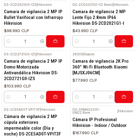
DS-2CD2621G0-IZS
|
Hikvision
DS-2CD2021G1-I(2.8mm)
|
Hikvision
Camara de vigilancia 2 MP IP
Camara de vigilancia 2 MP
Bullet Varifocal con Infrarrojo
Lente Fijo 2.8mm IP66
Hikvision
Hikvision DS-2CD2021G1-I
$98.990 CLP
$43.990 CLP
Cantidad
Cantidad
DS-2CD2721G0-IZS
|
Hikvision
28309
|
Xiaomi
Camara de vigilancia 2 MP IP
Camara de vigilancia 2K Pro
Domo Motorizada
360° Wi-Fi Bluetooth Xiaomi
Antivandálica Hikvision DS-
[MJSXJ06CM]
2CD2721G0-IZS
$77.990 CLP
$103.990 CLP
Cantidad
Cantidad
DS-2CE5AD0T-VPIT3F
|
Hikvision
DS-2XM6522G1-
|
Hikvision
I/ND2.8mm
Cámara de vigilancia 2 MP
Cámara IP Profesional
cúpula exteriores
Hikvision - Indoor / Outdoor
impermeable color (Día y
$167.990 CLP
noche) DS-2CE5AD0T-VPIT3F