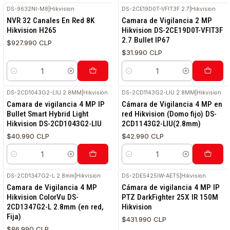
DS-9632NI-M8
|
Hikvision
DS-2CE19D0T-VFIT3F 2.7
|
Hikvision
NVR 32 Canales En Red 8K
Camara de Vigilancia 2 MP
Hikvision H265
Hikvision DS-2CE19D0T-VFIT3F
2.7 Bullet IP67
$927.990 CLP
$31.990 CLP
Cantidad
Cantidad
DS-2CD1043G2-LIU 2.8MM
|
Hikvision
DS-2CD1143G2-LIU 2.8MM
|
Hikvision
Camara de vigilancia 4 MP IP
Cámara de Vigilancia 4 MP en
Bullet Smart Hybrid Light
red Hikvision (Domo fijo) DS-
Hikvision DS-2CD1043G2-LIU
2CD1143G2-LIU(2.8mm)
$40.990 CLP
$42.990 CLP
Cantidad
Cantidad
DS-2CD1347G2-L 2.8mm
|
Hikvision
DS-2DE5425IW-AET5
|
Hikvision
Camara de Vigilancia 4 MP
Cámara de vigilancia 4 MP IP
Hikvision ColorVu DS-
PTZ DarkFighter 25X IR 150M
2CD1347G2-L 2.8mm (en red,
Hikvision
Fija)
$431.990 CLP
$86.990 CLP