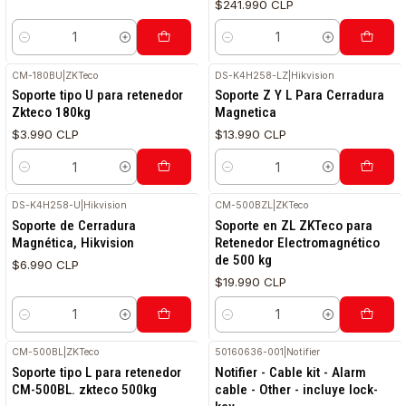
$241.990 CLP
Cantidad
Cantidad
CM-180BU
|
ZKTeco
DS-K4H258-LZ
|
Hikvision
Soporte tipo U para retenedor
Soporte Z Y L Para Cerradura
Zkteco 180kg
Magnetica
$3.990 CLP
$13.990 CLP
Cantidad
Cantidad
DS-K4H258-U
|
Hikvision
CM-500BZL
|
ZKTeco
Soporte de Cerradura
Soporte en ZL ZKTeco para
Magnética, Hikvision
Retenedor Electromagnético
de 500 kg
$6.990 CLP
$19.990 CLP
Cantidad
Cantidad
CM-500BL
|
ZKTeco
50160636-001
|
Notifier
Soporte tipo L para retenedor
Notifier - Cable kit - Alarm
CM-500BL. zkteco 500kg
cable - Other - incluye lock-