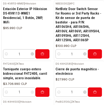
DS-KV8113-WME1
|
Hikvision
NBES0302
|
APC
Estación Exterior IP Hikvision
NetBotz Door Switch Sensor
DS-KV8113-WME1
for Rooms or 3rd Party Racks -
Residencial, 1 Botón, 2MP,
Kit de sensor de puerta de
WiFi
bastidor - para P/N:
AR106SH4, AR106SH6,
$95.990 CLP
AR106V, AR106VI, AR109SH4,
AR109SH6, AR112SH4,
AR112SH6, AR3106SP
$100.990 CLP
Cantidad
Cantidad
FHT2400
|
ZKTeco
DS-K4H258S
|
Hikvision
Torniquete cuerpo entero
Cierre de puerta magnético -
bidireccional FHT2400, carril
electrónico
simple, acero inoxidable.
$27.990 CLP
$3.706.990 CLP
Cantidad
Cantidad
DS-K4H450S
|
Hikvision
ProBG3130L
|
ZKTeco