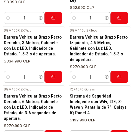
key
$8.990 CLP
$52.990 CLP
Cantidad
Cantidad
BGM430R
|
ZKTeco
BGM445L
|
ZKTeco
Barrera Vehicular Brazo Recto
Barrera Vehicular Brazo Recto
Derecha, 3 Metros, Gabinete
Izquierda, 4.5 Metros,
con Luz LED, Indicador de
Gabinete con Luz LED,
Estado, 1.5-3 s de apertura.
Indicador de Estado, 1.5-3 s
de apertura.
$334.990 CLP
$270.990 CLP
Cantidad
Cantidad
BGM460R
|
ZKTeco
IQP4070
|
Qolsys
Barrera Vehicular Brazo Recto
Sistema de Seguridad
Derecha, 6 Metros, Gabinete
Inteligente con WiFi, LTE, Z-
con Luz LED, Indicador de
Wave y Pantalla de 7”, Qolsys
Estado, de 3-6 segundos de
IQ Panel 4
apertura.
$192.990 CLP
$270.990 CLP