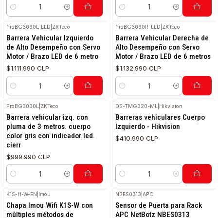
Cantidad
Cantidad
ProBG3060L-LED
|
ZKTeco
ProBG3060R-LED
|
ZKTeco
Barrera Vehicular Izquierdo
Barrera Vehicular Derecha de
de Alto Desempeño con Servo
Alto Desempeño con Servo
Motor / Brazo LED de 6 metro
Motor / Brazo LED de 6 metros
$1.111.990 CLP
$1.132.990 CLP
Cantidad
Cantidad
ProBG3030L
|
ZKTeco
DS-TMG320-ML
|
Hikvision
Barrera vehicular izq. con
Barreras vehiculares Cuerpo
pluma de 3 metros. cuerpo
Izquierdo - Hikvision
color gris con indicador led.
$410.990 CLP
cierr
$999.990 CLP
Cantidad
Cantidad
K1S-H-W-EN
|
Imou
NBES0313
|
APC
Chapa Imou Wifi K1S-W con
Sensor de Puerta para Rack
múltiples métodos de
APC NetBotz NBES0313