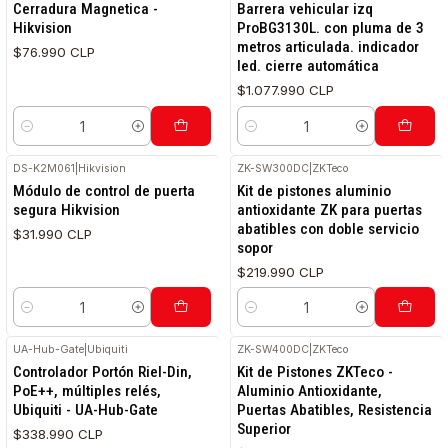
Cerradura Magnetica -
Barrera vehicular izq
Hikvision
ProBG3130L. con pluma de 3
metros articulada. indicador
$76.990 CLP
led. cierre automática
$1.077.990 CLP
Cantidad
Cantidad
DS-K2M061
|
Hikvision
ZK-SW300DC
|
ZKTeco
Módulo de control de puerta
Kit de pistones aluminio
segura Hikvision
antioxidante ZK para puertas
abatibles con doble servicio
$31.990 CLP
sopor
$219.990 CLP
Cantidad
Cantidad
UA-Hub-Gate
|
Ubiquiti
ZK-SW400DC
|
ZKTeco
Controlador Portón Riel-Din,
Kit de Pistones ZKTeco -
PoE++, múltiples relés,
Aluminio Antioxidante,
Ubiquiti - UA-Hub-Gate
Puertas Abatibles, Resistencia
Superior
$338.990 CLP