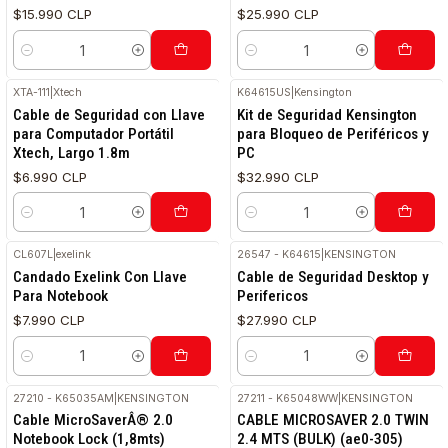
$15.990 CLP
$25.990 CLP
Cantidad
Cantidad
XTA-111
|
Xtech
K64615US
|
Kensington
Cable de Seguridad con Llave
Kit de Seguridad Kensington
para Computador Portátil
para Bloqueo de Periféricos y
Xtech, Largo 1.8m
PC
$6.990 CLP
$32.990 CLP
Cantidad
Cantidad
CL607L
|
exelink
26547 - K64615
|
KENSINGTON
RETIRO HOY
Candado Exelink Con Llave
Cable de Seguridad Desktop y
Para Notebook
Perifericos
$7.990 CLP
$27.990 CLP
Cantidad
Cantidad
27210 - K65035AM
|
KENSINGTON
27211 - K65048WW
|
KENSINGTON
Cable MicroSaverÂ® 2.0
CABLE MICROSAVER 2.0 TWIN
Notebook Lock (1,8mts)
2.4 MTS (BULK) (ae0-305)