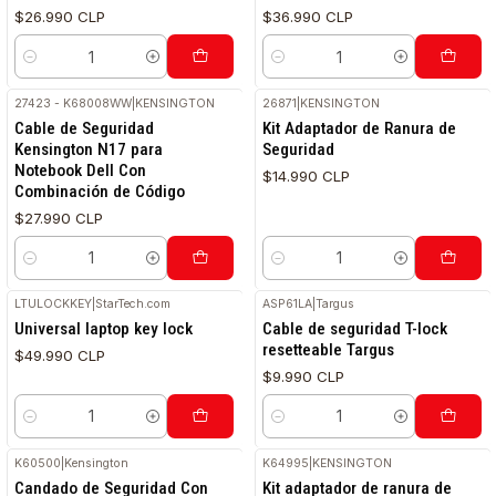
$26.990 CLP
$36.990 CLP
Cantidad
Cantidad
27423 - K68008WW
|
KENSINGTON
26871
|
KENSINGTON
Cable de Seguridad
Kit Adaptador de Ranura de
Kensington N17 para
Seguridad
Notebook Dell Con
$14.990 CLP
Combinación de Código
$27.990 CLP
Cantidad
Cantidad
LTULOCKKEY
|
StarTech.com
ASP61LA
|
Targus
Universal laptop key lock
Cable de seguridad T-lock
resetteable Targus
$49.990 CLP
$9.990 CLP
Cantidad
Cantidad
K60500
|
Kensington
K64995
|
KENSINGTON
Candado de Seguridad Con
Kit adaptador de ranura de