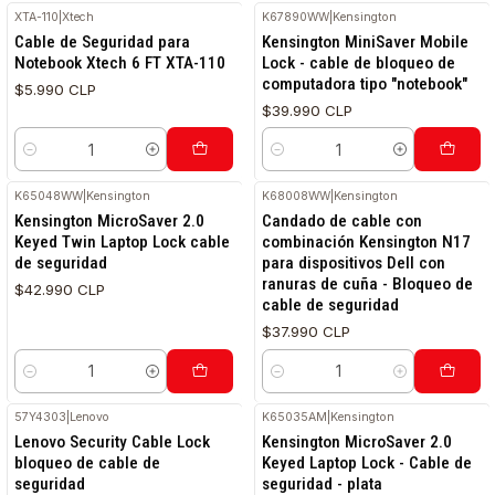
XTA-110
|
Xtech
K67890WW
|
Kensington
Cable de Seguridad para
Kensington MiniSaver Mobile
Notebook Xtech 6 FT XTA-110
Lock - cable de bloqueo de
computadora tipo "notebook"
$5.990 CLP
$39.990 CLP
Cantidad
Cantidad
K65048WW
|
Kensington
K68008WW
|
Kensington
Kensington MicroSaver 2.0
Candado de cable con
Keyed Twin Laptop Lock cable
combinación Kensington N17
de seguridad
para dispositivos Dell con
ranuras de cuña - Bloqueo de
$42.990 CLP
cable de seguridad
$37.990 CLP
Cantidad
Cantidad
57Y4303
|
Lenovo
K65035AM
|
Kensington
Lenovo Security Cable Lock
Kensington MicroSaver 2.0
bloqueo de cable de
Keyed Laptop Lock - Cable de
seguridad
seguridad - plata