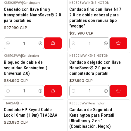
K65025WW
|
Kensington
K60508WW
|
KENSINGTON
Candado con llave fino y
Candado fino con llave N17
transportable NanoSaver® 2.0
2.0 de doble cabezal para
para portátiles
portátiles con ranura tipo
"wedge"
$27.990 CLP
$35.990 CLP
Cantidad
Cantidad
K68102WW
|
Kensington
K65021WW
|
KENSINGTON
Bloqueo de cable de
Candado delgado con llave
seguridad Kensington (
NanoSaver® 2.0 para
Universal 2.0)
computadora portátil
$34.990 CLP
$27.990 CLP
Cantidad
Cantidad
T1A62AA
|
HP
K60600WW
|
Kensington
RETIRO HOY
Candado HP Keyed Cable
Candado de Seguridad
Lock 10mm (1.8m) T1A62AA
Kensington para Portátil
Ultrafinos y 2 en 1
$23.990 CLP
(Combinación, Negro)