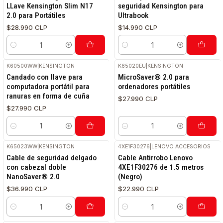
LLave Kensington Slim N17
seguridad Kensington para
2.0 para Portátiles
Ultrabook
$28.990 CLP
$14.990 CLP
Cantidad
Cantidad
K60500WW
|
KENSINGTON
K65020EU
|
KENSINGTON
RETIRO HOY
Candado con llave para
MicroSaver® 2.0 para
computadora portátil para
ordenadores portátiles
ranuras en forma de cuña
$27.990 CLP
$27.990 CLP
Cantidad
Cantidad
K65023WW
|
KENSINGTON
4XE1F30276
|
LENOVO ACCESORIOS
Cable de seguridad delgado
Cable Antirrobo Lenovo
con cabezal doble
4XE1F30276 de 1.5 metros
NanoSaver® 2.0
(Negro)
$36.990 CLP
$22.990 CLP
Cantidad
Cantidad