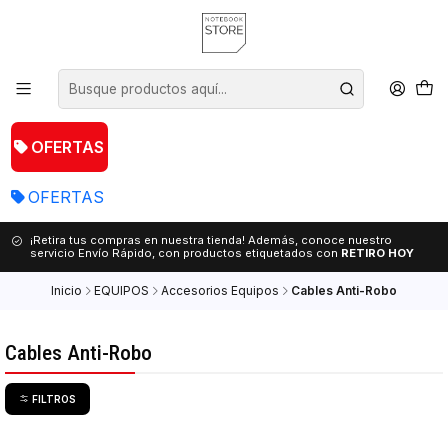
OFERTAS
OFERTAS
¡Retira tus compras en nuestra tienda! Además, conoce nuestro
servicio Envío Rápido, con productos etiquetados con
RETIRO HOY
Inicio
EQUIPOS
Accesorios Equipos
Cables Anti-Robo
Cables Anti-Robo
FILTROS