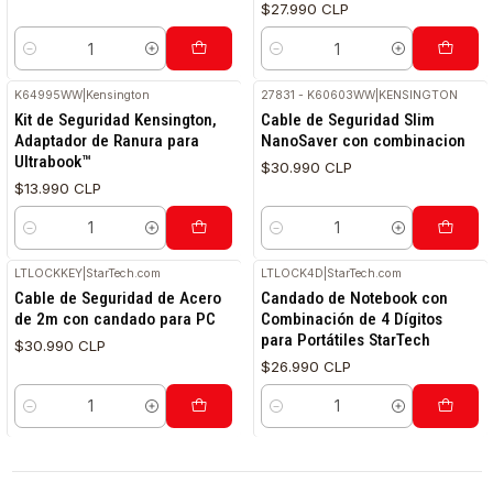
$27.990 CLP
Cantidad
Cantidad
K64995WW
|
Kensington
27831 - K60603WW
|
KENSINGTON
Kit de Seguridad Kensington,
Cable de Seguridad Slim
Adaptador de Ranura para
NanoSaver con combinacion
Ultrabook™
$30.990 CLP
$13.990 CLP
Cantidad
Cantidad
LTLOCKKEY
|
StarTech.com
LTLOCK4D
|
StarTech.com
Cable de Seguridad de Acero
Candado de Notebook con
de 2m con candado para PC
Combinación de 4 Dígitos
para Portátiles StarTech
$30.990 CLP
$26.990 CLP
Cantidad
Cantidad