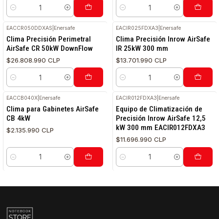
Cantidad
Cantidad
EACCR050DDXAS
|
Enersafe
EACIR025FDXA3
|
Enersafe
Clima Precisión Perimetral
Clima Precisión Inrow AirSafe
AirSafe CR 50kW DownFlow
IR 25kW 300 mm
$26.808.990 CLP
$13.701.990 CLP
Cantidad
Cantidad
EACCB040X
|
Enersafe
EACIR012FDXA3
|
Enersafe
Clima para Gabinetes AirSafe
Equipo de Climatización de
CB 4kW
Precisión Inrow AirSafe 12,5
kW 300 mm EACIR012FDXA3
$2.135.990 CLP
$11.696.990 CLP
Cantidad
Cantidad