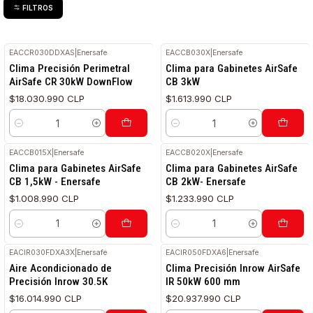
FILTROS
EACCR030DDXAS
|
Enersafe
EACCB030X
|
Enersafe
Clima Precisión Perimetral
Clima para Gabinetes AirSafe
AirSafe CR 30kW DownFlow
CB 3kW
$18.030.990 CLP
$1.613.990 CLP
Cantidad
Cantidad
EACCB015X
|
Enersafe
EACCB020X
|
Enersafe
Clima para Gabinetes AirSafe
Clima para Gabinetes AirSafe
CB 1,5kW - Enersafe
CB 2kW- Enersafe
$1.008.990 CLP
$1.233.990 CLP
Cantidad
Cantidad
EACIR030FDXA3X
|
Enersafe
EACIR050FDXA6
|
Enersafe
Aire Acondicionado de
Clima Precisión Inrow AirSafe
Precisión Inrow 30.5K
IR 50kW 600 mm
$16.014.990 CLP
$20.937.990 CLP