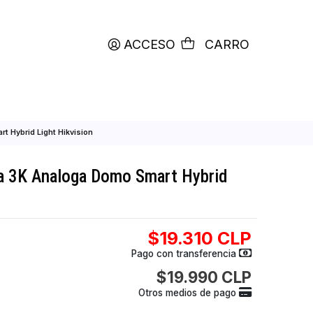
productos etiquetados con
RETIRO HOY
ACCESO
C
Analoga Domo Smart Hybrid Light Hikvision
 vigilancia 3K Analoga Domo Smart Hybr
ision
$19.310
Pago con transfer
$19.990