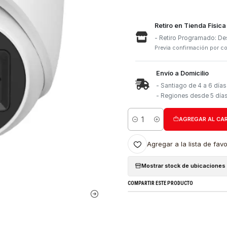
Retiro e
- Retiro
Previa con
Envío a 
- Santia
- Region
Cantidad
Agregar a l
Mostrar stock