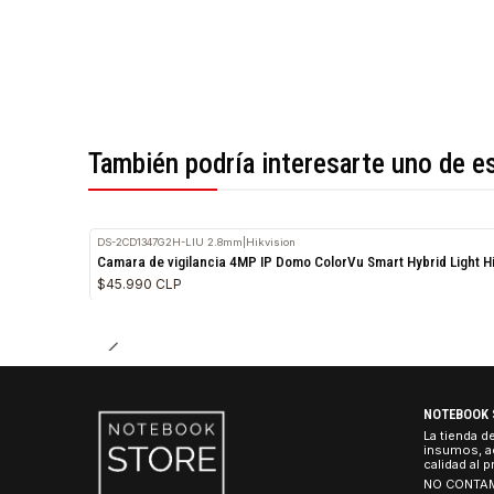
*Todas las imágenes son referenciales.
También podría interesarte uno 
DS-2CD1347G2H-LIU 2.8mm
|
Hikvision
Camara de vigilancia 4MP IP Domo ColorVu Smart Hybrid 
$45.990 CLP