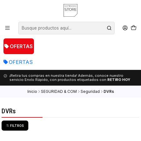
OFERTAS
OFERTAS
¡Retira tus compras en nuestra tienda! Además, conoce nuestro
servicio Envío Rápido, con productos etiquetados con
RETIRO HOY
Inicio
SEGURIDAD & COM
Seguridad
DVRs
DVRs
FILTROS