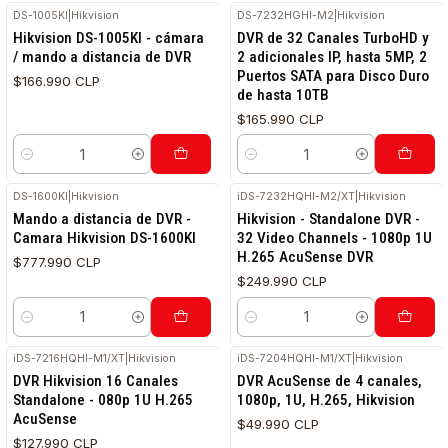
DS-1005KI
|
Hikvision
DS-7232HGHI-M2
|
Hikvision
Hikvision DS-1005KI - cámara
DVR de 32 Canales TurboHD y
/ mando a distancia de DVR
2 adicionales IP, hasta 5MP, 2
Puertos SATA para Disco Duro
$166.990 CLP
de hasta 10TB
$165.990 CLP
Cantidad
Cantidad
DS-1600KI
|
Hikvision
iDS-7232HQHI-M2/XT
|
Hikvision
Mando a distancia de DVR -
Hikvision - Standalone DVR -
Camara Hikvision DS-1600KI
32 Video Channels - 1080p 1U
H.265 AcuSense DVR
$777.990 CLP
$249.990 CLP
Cantidad
Cantidad
iDS-7216HQHI-M1/XT
|
Hikvision
iDS-7204HQHI-M1/XT
|
Hikvision
DVR Hikvision 16 Canales
DVR AcuSense de 4 canales,
Standalone - 080p 1U H.265
1080p, 1U, H.265, Hikvision
AcuSense
$49.990 CLP
$127.990 CLP