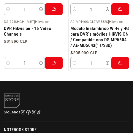
Cantidad
Cantidad
DS-7216HGHI-M1/T
|
Hikvision
AE-MP1460/GLF/WI58/S
|
Hikvision
DVR Hikvision - 16 Video
Módulo Inalámbrico Wi-Fi y 4G
Channels
para DVR´s móviles HIKVISION
/ Compatible con DS-MP5604
$61.990 CLP
/ AE-MD5043(1T/SSD)
$205.990 CLP
Cantidad
Cantidad
Síguenos
NOTEBOOK STORE