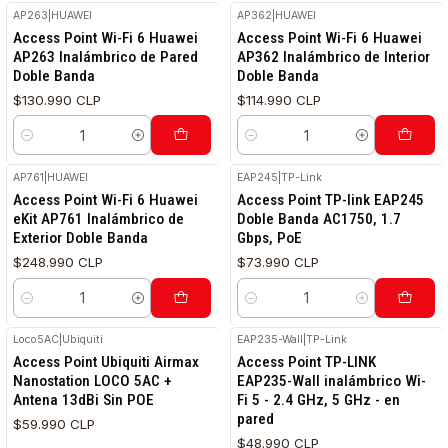
AP263
|
HUAWEI
AP362
|
HUAWEI
RETIRO HOY
RETIRO HOY
Access Point Wi-Fi 6 Huawei
Access Point Wi-Fi 6 Huawei
AP263 Inalámbrico de Pared
AP362 Inalámbrico de Interior
Doble Banda
Doble Banda
$130.990 CLP
$114.990 CLP
Cantidad
Cantidad
AP761
|
HUAWEI
EAP245
|
TP-Link
RETIRO HOY
RETIRO HOY
Access Point Wi-Fi 6 Huawei
Access Point TP-link EAP245
eKit AP761 Inalámbrico de
Doble Banda AC1750, 1.7
Exterior Doble Banda
Gbps, PoE
$248.990 CLP
$73.990 CLP
Cantidad
Cantidad
Loco5AC
|
Ubiquiti
EAP235-Wall
|
TP-Link
Access Point Ubiquiti Airmax
Access Point TP-LINK
Nanostation LOCO 5AC +
EAP235-Wall inalámbrico Wi-
Antena 13dBi Sin POE
Fi 5 - 2.4 GHz, 5 GHz - en
pared
$59.990 CLP
$48.990 CLP