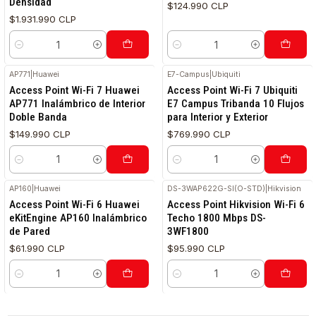
Densidad
$124.990 CLP
$1.931.990 CLP
Cantidad
Cantidad
AP771
|
Huawei
E7-Campus
|
Ubiquiti
Access Point Wi-Fi 7 Huawei
Access Point Wi-Fi 7 Ubiquiti
AP771 Inalámbrico de Interior
E7 Campus Tribanda 10 Flujos
Doble Banda
para Interior y Exterior
$149.990 CLP
$769.990 CLP
Cantidad
Cantidad
AP160
|
Huawei
DS-3WAP622G-SI(O-STD)
|
Hikvision
Access Point Wi-Fi 6 Huawei
Access Point Hikvision Wi-Fi 6
eKitEngine AP160 Inalámbrico
Techo 1800 Mbps DS-
de Pared
3WF1800
$61.990 CLP
$95.990 CLP
Cantidad
Cantidad