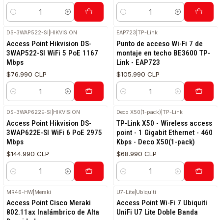
Cantidad
Cantidad
DS-3WAP522-SI
|
HIKVISION
EAP723
|
TP-Link
RETIRO HOY
Access Point Hikvision DS-
Punto de acceso Wi-Fi 7 de
3WAP522-SI WiFi 5 PoE 1167
montaje en techo BE3600 TP-
Mbps
Link - EAP723
$76.990 CLP
$105.990 CLP
Cantidad
Cantidad
DS-3WAP622E-SI
|
HIKVISION
Deco X50(1-pack)
|
TP-Link
Access Point Hikvision DS-
TP-Link X50 - Wireless access
3WAP622E-SI WiFi 6 PoE 2975
point - 1 Gigabit Ethernet - 460
Mbps
Kbps - Deco X50(1-pack)
$144.990 CLP
$68.990 CLP
Cantidad
Cantidad
MR46-HW
|
Meraki
U7-Lite
|
Ubiquiti
Access Point Cisco Meraki
Access Point Wi-Fi 7 Ubiquiti
802.11ax Inalámbrico de Alta
UniFi U7 Lite Doble Banda