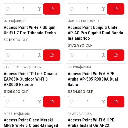
Cantidad
Cantidad
U7-Pro
|
Ubiquiti
UAP-AC-PRO
|
Ubiquiti
RETIRO HOY
Access Point Wi-Fi 7 Ubiquiti
Access Point Ubiquiti UniFi
UniFi U7 Pro Tribanda Techo
AP-AC Pro Gigabit Dual Banda
Inalámbrico
$212.990 CLP
$172.990 CLP
Cantidad
Cantidad
EAP650-Outdoor
|
TP-Link
R2H28A
|
ARUBA
Access Point TP-Link Omada
Access Point Wi-Fi 6 HPE
EAP650-Outdoor Wi-Fi 6
Aruba AP-505 R0X38A Dual
AX3000 Exterior
Radio
$126.990 CLP
$354.990 CLP
Cantidad
Cantidad
MR36-HW
|
Meraki
R4W02A
|
ARUBA
Access Point Cisco Meraki
Access Point Wi-Fi 6 HPE
MR36 Wi-Fi 6 Cloud-Managed
Aruba Instant On AP22