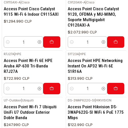
C9115AXI-A
|
Cisco
C9120AXI-A
|
Cisco
Access Point Cisco Catalyst
Access Point Cisco Catalyst
9115 Wi-Fi 6 Indoor C9115AXI
9120, OFDMA y MU-MIMO,
Soporte Multigigabit
$1.294.990 CLP
C9120AXI-A
$2.072.990 CLP
Cantidad
Cantidad
R7J27A
|
HPE
S1T23A
|
HPE
Access Point Wi-Fi 6E HPE
Access Point HPE Networking
Aruba AP-630 Tri-Banda
Instant On AP32 Wi-Fi 6E
R7J27A
S1R16A
$722.990 CLP
$313.990 CLP
Cantidad
Cantidad
U7-Outdoor
|
Ubiquiti
DS-3WAP622G-SI
|
HIKVISION
Access Point Wi-Fi 7 Ubiquiti
Access Point Hikvision DS-
UniFi U7 Outdoor Exterior
3WAP622G-SI WiFi 6 PoE 1775
Doble Banda
Mbps
$247.990 CLP
$122.990 CLP