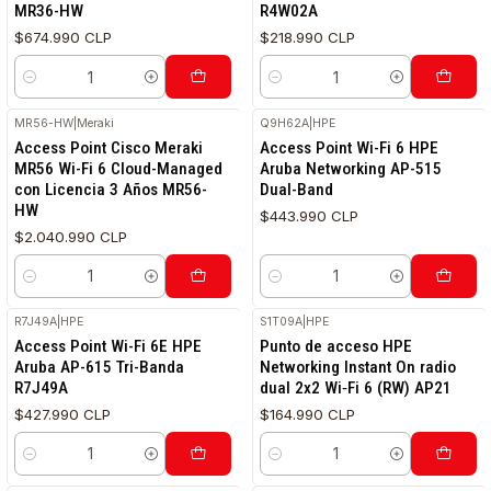
MR36-HW
R4W02A
$674.990 CLP
$218.990 CLP
Cantidad
Cantidad
MR56-HW
|
Meraki
Q9H62A
|
HPE
Access Point Cisco Meraki
Access Point Wi-Fi 6 HPE
MR56 Wi-Fi 6 Cloud-Managed
Aruba Networking AP-515
con Licencia 3 Años MR56-
Dual-Band
HW
$443.990 CLP
$2.040.990 CLP
Cantidad
Cantidad
R7J49A
|
HPE
S1T09A
|
HPE
Access Point Wi-Fi 6E HPE
Punto de acceso HPE
Aruba AP-615 Tri-Banda
Networking Instant On radio
R7J49A
dual 2x2 Wi‑Fi 6 (RW) AP21
$427.990 CLP
$164.990 CLP
Cantidad
Cantidad