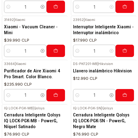
Cantidad
Cantidad
31492
|
Xiaomi
23952
|
Xiaomi
Xiaomi - Vacuum Cleaner -
Interruptor Inteligente Xiaomi -
Mini
Interruptor inalámbrico
$39.990 CLP
$17.990 CLP
Cantidad
Cantidad
33664
|
Xiaomi
DS-PKF201-WB
|
Hikvision
Purificador de Aire Xiaomi 4
Llavero inalámbrico Hikvision
Pro Smart. Color Blanco.
$12.990 CLP
$235.990 CLP
Cantidad
Cantidad
IQ LOCK-PGK-MB
|
Qolsys
IQ LOCK-PGK-SN
|
Qolsys
Cerradura Inteligente Qolsys
Cerradura Inteligente Qolsys
IQ LOCK-PGK-MB - PowerG,
IQ LOCK-PGK-SN - PowerG,
Níquel Satinado
Negro Mate
$76.990 CLP
$76.990 CLP