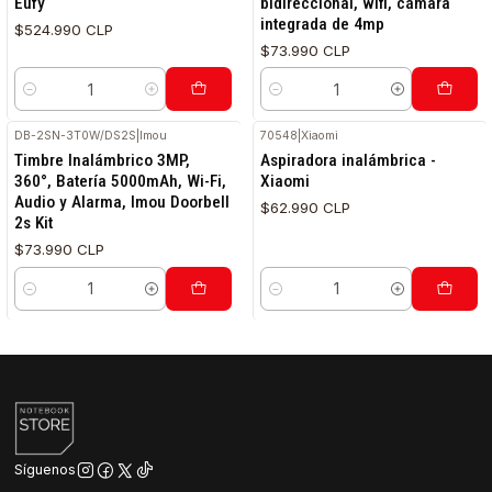
Eufy
bidireccional, wifi, cámara
integrada de 4mp
$524.990 CLP
$73.990 CLP
Cantidad
Cantidad
DB-2SN-3T0W/DS2S
|
Imou
70548
|
Xiaomi
Timbre Inalámbrico 3MP,
Aspiradora inalámbrica -
360°, Batería 5000mAh, Wi-Fi,
Xiaomi
Audio y Alarma, Imou Doorbell
$62.990 CLP
2s Kit
$73.990 CLP
Cantidad
Cantidad
Síguenos