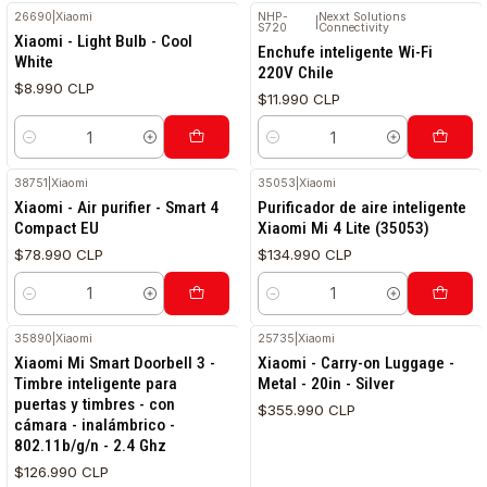
26690
|
Xiaomi
NHP-
Nexxt Solutions
|
S720
Connectivity
Xiaomi - Light Bulb - Cool
Enchufe inteligente Wi-Fi
White
220V Chile
$8.990 CLP
$11.990 CLP
Cantidad
Cantidad
38751
|
Xiaomi
35053
|
Xiaomi
Xiaomi - Air purifier - Smart 4
Purificador de aire inteligente
Compact EU
Xiaomi Mi 4 Lite (35053)
$78.990 CLP
$134.990 CLP
Cantidad
Cantidad
35890
|
Xiaomi
25735
|
Xiaomi
Xiaomi Mi Smart Doorbell 3 -
Xiaomi - Carry-on Luggage -
Timbre inteligente para
Metal - 20in - Silver
puertas y timbres - con
$355.990 CLP
cámara - inalámbrico -
802.11b/g/n - 2.4 Ghz
$126.990 CLP