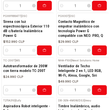
Cantidad
Cantidad
PG9911BBATT
|
DSC
PG9307
|
DSC
Sirena con luz
Contacto Magnético de
espectroscópica Exterior 110
empotrar inalámbrico con
dB c/batería Inalámbrica
tecnología Power G
Power G
compatible con NEO. PRO, Q
$152.990 CLP
$29.990 CLP
Cantidad
Cantidad
TC-200T
|
MS
NHA-F100
|
Nexxt Solutions Home
Autotransformador de 200W
Ventilador de Techo
con tierra modelo TC-200T
Inteligente 2 en 1, LED RGB,
Wi-Fi, Alexa, Google, Siri
$24.990 CLP
$49.990 CLP
Cantidad
Cantidad
T211A310
|
Eufy
DB-3EN-4M0W/DS3
|
Imou
Aspiradora Robot inteligente -
Timbre Inalámbrico, audio