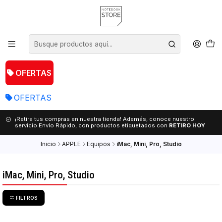
OFERTAS
OFERTAS
¡Retira tus compras en nuestra tienda! Además, conoce nuestro
servicio Envío Rápido, con productos etiquetados con
RETIRO HOY
Inicio
APPLE
Equipos
iMac, Mini, Pro, Studio
iMac, Mini, Pro, Studio
FILTROS