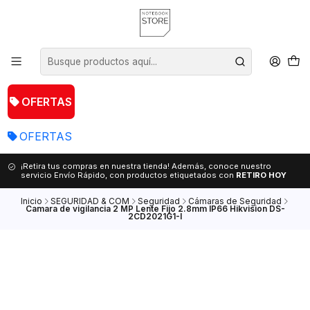
OFERTAS
OFERTAS
¡Retira tus compras en nuestra tienda! Además, conoce nuestro
servicio Envío Rápido, con productos etiquetados con
RETIRO HOY
Inicio
SEGURIDAD & COM
Seguridad
Cámaras de Seguridad
Camara de vigilancia 2 MP Lente Fijo 2.8mm IP66 Hikvision DS-
2CD2021G1-I