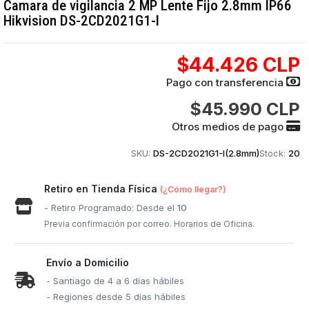
Camara de vigilancia 2 MP Lente Fijo 2.8mm IP66
Hikvision DS-2CD2021G1-I
$44.426 CLP
Pago con transferencia
$45.990 CLP
Otros medios de pago
SKU:
DS-2CD2021G1-I(2.8mm)
Stock:
20
Retiro en Tienda Física
(¿Cómo llegar?)
- Retiro Programado: Desde el
10
Previa confirmación por correo. Horarios de Oficina.
Envío a Domicilio
- Santiago de 4 a 6 días hábiles
- Regiones desde 5 días hábiles