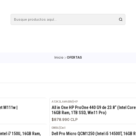
 tus compras en nuestra tienda! Además, conoce nuestro servicio Envío Rápido, con 
Inicio
OFERTAS
A13K3LA#ABM
|
HP
RETIRO HOY
 LaserJet M111w |
All in One HP ProOne 440 G9 de 23
i
16GB Ram, 1TB SSD, Win11 Pro)
$878.990 CLP