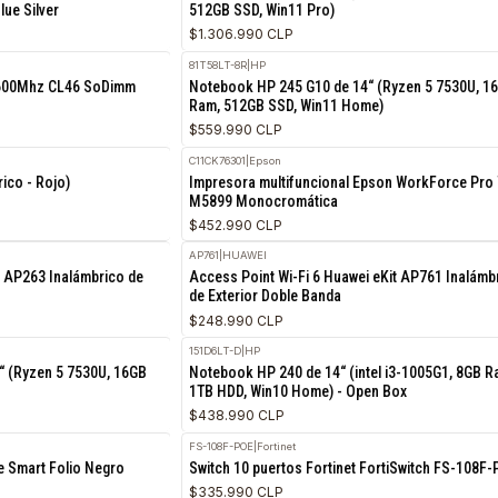
0869J
|
Dell
RETIRO HOY
e 14“ (intel i7 150U, 16GB Ram,
Dell Pro Micro QCM1250 (Intel i
) Ice Blue Silver
512GB SSD, Win11 Pro)
$1.306.990 CLP
N
81T58LT-8R
|
HP
Agotado
 DDR5 5600Mhz CL46 SoDimm
Notebook HP 245 G10 de 14“ (Ry
d
Ram, 512GB SSD, Win11 Home)
$559.990 CLP
C11CK76301
|
Epson
RETIRO HOY
(Inalámbrico - Rojo)
Impresora multifuncional Epson
M5899 Monocromática
$452.990 CLP
AP761
|
HUAWEI
RETIRO HOY
6 Huawei AP263 Inalámbrico de
Access Point Wi-Fi 6 Huawei eKi
de Exterior Doble Banda
$248.990 CLP
151D6LT-D
|
HP
RETIRO HOY
0 de 14“ (Ryzen 5 7530U, 16GB
Notebook HP 240 de 14“ (intel i
1 Home)
1TB HDD, Win10 Home) - Open B