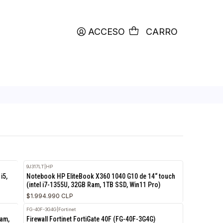
productos etiquetados con
RETIRO HOY
ACCESO
C
9J317LT
|
HP
RETIRO HOY
RETI
.8“ (Intel Core i5,
Notebook HP EliteBook X360 1040 G10 de 14
(intel i7-1355U, 32GB Ram, 1TB SSD, Win11 Pr
$1.994.990 CLP