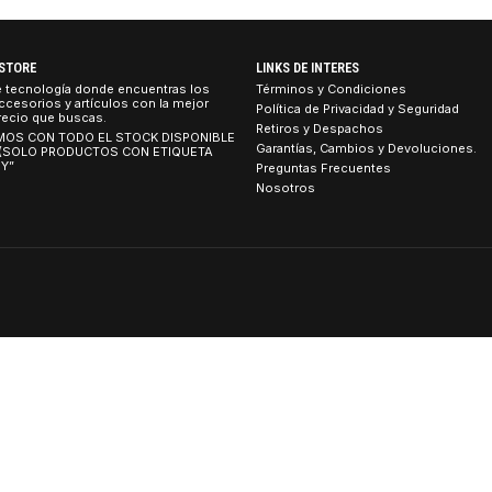
DC12V 3.0Amp
Disco SSD 1.92TB interno | Dell
$964.990 CLP
1
2
3
4
TEBOOK STORE
LINKS DE INTERES
tienda de tecnología donde encuentras los
Términos y Condicion
umos, accesorios y artículos con la mejor
Política de Privacidad
idad al precio que buscas.
Retiros y Despachos
 CONTAMOS CON TODO EL STOCK DISPONIBLE
Garantías, Cambios y 
 TIENDA (SOLO PRODUCTOS CON ETIQUETA
ETIRO HOY”
Preguntas Frecuentes
Nosotros