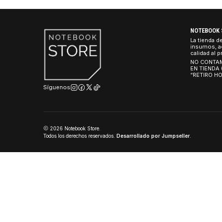
Cargador HONOTO 
$30.990 CLP
NO
La 
ins
cal
NO
EN
“R
Síguenos
2026 Notebook Store.