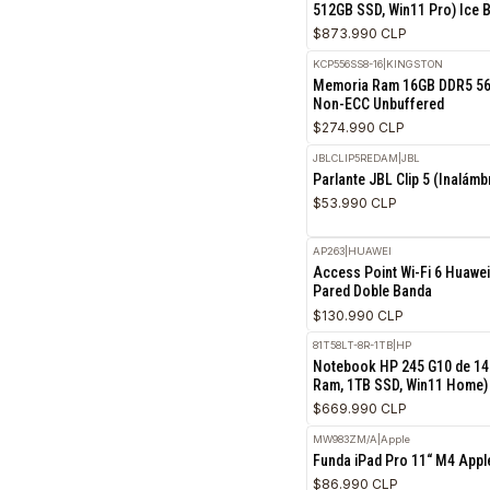
VP6RM
|
Dell
Notebook Dell 5440 d
512GB SSD, Win11 Pro
$873.990 CLP
KCP556SS8-16
|
KINGSTO
Memoria Ram 16GB
Non-ECC Unbuffere
$274.990 CLP
JBLCLIP5REDAM
|
JBL
Parlante JBL Clip 5 
$53.990 CLP
AP263
|
HUAWEI
Access Point Wi-Fi 
Pared Doble Banda
$130.990 CLP
81T58LT-8R-1TB
|
HP
Notebook HP 245 G1
Ram, 1TB SSD, Win1