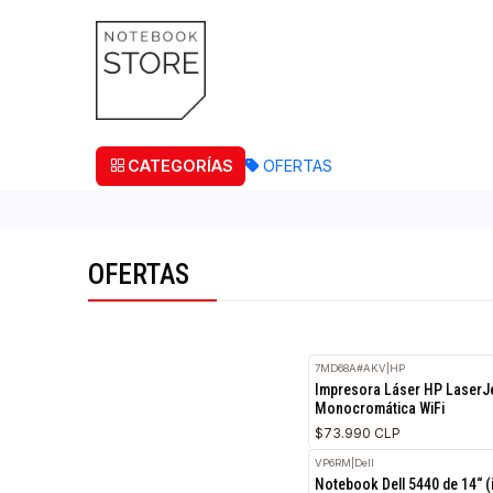
¡Retira
CATEGORÍAS
OFERTAS
OFERTAS
7MD68A#AKV
|
HP
Impresora Láser HP
Monocromática WiF
$73.990 CLP