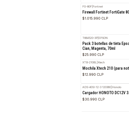
$669.990 CLP
MW983ZM/A
|
Apple
Funda iPad Pro 11“ 
$86.990 CLP
FG-80F
|
Fortinet
Firewall Fortinet Fo
$1.015.990 CLP
T664520-3P
|
EPSON
Pack 3 botellas de t
Cian, Magenta, 70ml
$25.990 CLP
XTB-210BL
|
Xtech
Mochila Xtech 210 (
$12.990 CLP
ADS-40SI-12-3 12036E
|
Ho