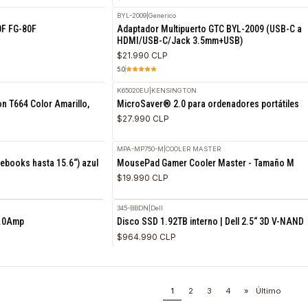
$438.990 CLP
FS-108F-POE
|
Fortinet
RETIRO HOY
M4 Apple Smart Folio Negro
Switch 10 puertos Fortinet Fort
$335.990 CLP
BYL-2009
|
Generico
RETIRO HOY
rtiGate 80F FG-80F
Adaptador Multipuerto GTC BYL-
HDMI/USB-C/Jack 3.5mm+USB)
$21.990 CLP
5.0
K65020EU
|
KENSINGTON
RETIRO HOY
inta Epson T664 Color Amarillo,
MicroSaver® 2.0 para ordenador
$27.990 CLP
MPA-MP750-M
|
COOLER MASTER
RETIRO HOY
para notebooks hasta 15.6“) azul
MousePad Gamer Cooler Master
$19.990 CLP
noto
345-BBDN
|
Dell
RETIRO HOY