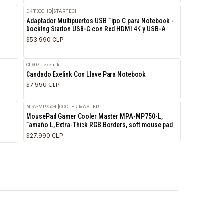
$50.990 CLP
4X31N50755
|
LENOVO
RETIRO HOY
RETI
iSwitch FS-108F-POE
Kit Teclado y Mouse Lenovo Essential USB
$26.990 CLP
DKT30CHD
|
STARTECH
RETIRO HOY
RETI
2009 (USB-C a
Adaptador Multipuertos USB Tipo C para Not
Docking Station USB-C con Red HDMI 4K y U
$53.990 CLP
CL607L
|
exelink
RETIRO HOY
RETI
es portátiles
Candado Exelink Con Llave Para Notebook
$7.990 CLP
MPA-MP750-L
|
COOLER MASTER
RETIRO HOY
RETI
 - Tamaño M
MousePad Gamer Cooler Master MPA-MP750
Tamaño L, Extra-Thick RGB Borders, soft mo
$27.990 CLP
RETIRO HOY