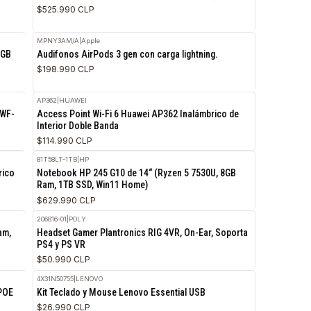
FG-40F-3G4G
|
Fortinet
RETI
5 14500T, 16GB Ram,
Firewall Fortinet FortiGate 40F (FG-40F-3G4G)
$525.990 CLP
MPNY3AM/A
|
Apple
RETIRO HOY
RETI
zen 5 7530U, 16GB
Audifonos AirPods 3 gen con carga lightning
$198.990 CLP
AP362
|
HUAWEI
RETIRO HOY
RETI
 WorkForce Pro WF-
Access Point Wi-Fi 6 Huawei AP362 Inalámbr
Interior Doble Banda
$114.990 CLP
81T58LT-1TB
|
HP
RETIRO HOY
RETI
t AP761 Inalámbrico
Notebook HP 245 G10 de 14“ (Ryzen 5 7530U
Ram, 1TB SSD, Win11 Home)
$629.990 CLP
206816-01
|
POLY
RETIRO HOY
RETI
3-1005G1, 8GB Ram,
Headset Gamer Plantronics RIG 4VR, On-Ear,
ox
PS4 y PS VR