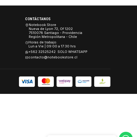
 2.5“ 3D V-NAND
»
Último
CONTÁCTANOS
es
Notebook Store
Nueva de Lyon 72, Of 1202
 y Seguridad
7510078 Santiago - Providencia
Región Metropolitana - Chile
Devoluciones.
Horas de trabajo:
Lun a Vie | 09:00 a 17:30 hrs
+562 32525242 SOLO WHATSAPP
contacto@notebookstore.cl