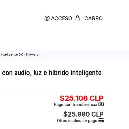
productos etiquetados con
RETIRO HOY
ACCESO
C
dio, luz e híbrido inteligente 3K - Hikvision
bala fija con audio, luz e híbrido inteli
sion
$25.106
Pago con transfer
$25.990