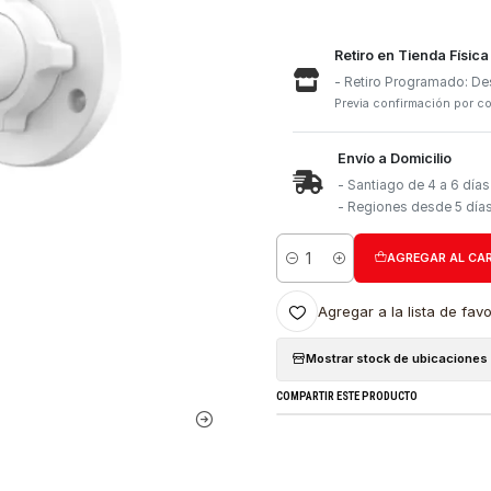
Retiro e
- Retiro
Previa con
Envío a 
- Santia
- Region
Cantidad
Agregar a l
Mostrar stock