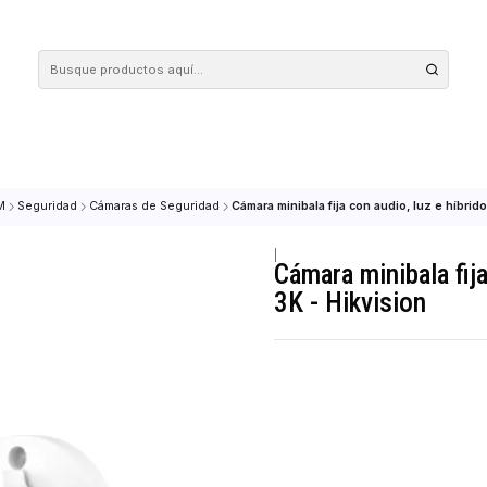
 tus compras en nuestra tienda! Además, conoce nuestro servicio Envío Rápido, con 
AD & COM
Seguridad
Cámaras de Seguridad
Cámara minibala fija con au
|
Cámara mini
3K - Hikvi