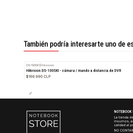
*Todas las imágenes son referenciales.
También podría interesarte uno 
DS-1005KI
|
Hikvision
Hikvision DS-1005KI - cámara / mando a distancia de DV
$166.990 CLP