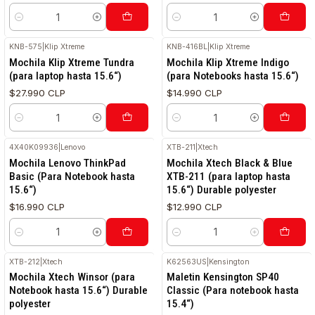
Cantidad
Cantidad
KNB-575
|
Klip Xtreme
KNB-416BL
|
Klip Xtreme
Mochila Klip Xtreme Tundra
Mochila Klip Xtreme Indigo
(para laptop hasta 15.6“)
(para Notebooks hasta 15.6“)
$27.990 CLP
$14.990 CLP
Cantidad
Cantidad
4X40K09936
|
Lenovo
XTB-211
|
Xtech
RETIRO HOY
RETIRO HOY
Mochila Lenovo ThinkPad
Mochila Xtech Black & Blue
Basic (Para Notebook hasta
XTB-211 (para laptop hasta
15.6“)
15.6“) Durable polyester
$16.990 CLP
$12.990 CLP
Cantidad
Cantidad
XTB-212
|
Xtech
K62563US
|
Kensington
Mochila Xtech Winsor (para
Maletin Kensington SP40
Notebook hasta 15.6“) Durable
Classic (Para notebook hasta
polyester
15.4“)