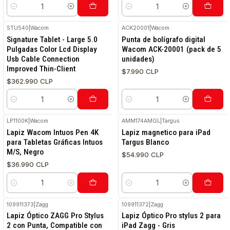
Cantidad
Cantidad
STU540
|
Wacom
ACK20001
|
Wacom
Signature Tablet - Large 5.0
Punta de bolígrafo digital
Pulgadas Color Lcd Display
Wacom ACK-20001 (pack de 5
Usb Cable Connection
unidades)
Improved Thin-Client
$7.990 CLP
$362.990 CLP
Cantidad
Cantidad
LP1100K
|
Wacom
AMM174AMGL
|
Targus
Lapiz Wacom Intuos Pen 4K
Lapiz magnetico para iPad
para Tabletas Gráficas Intuos
Targus Blanco
M/S, Negro
$54.990 CLP
$36.990 CLP
Cantidad
Cantidad
109911373
|
Zagg
109911372
|
Zagg
Lapiz Óptico ZAGG Pro Stylus
Lapiz Óptico Pro stylus 2 para
2 con Punta, Compatible con
iPad Zagg - Gris