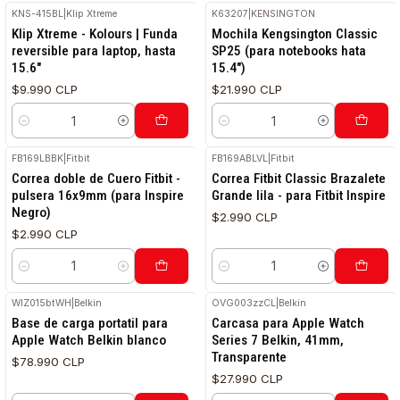
KNS-415BL
|
Klip Xtreme
K63207
|
KENSINGTON
Klip Xtreme - Kolours | Funda
Mochila Kengsington Classic
reversible para laptop, hasta
SP25 (para notebooks hata
15.6"
15.4")
$9.990 CLP
$21.990 CLP
Cantidad
Cantidad
FB169LBBK
|
Fitbit
FB169ABLVL
|
Fitbit
RETIRO HOY
RETIRO HOY
Correa doble de Cuero Fitbit -
Correa Fitbit Classic Brazalete
pulsera 16x9mm (para Inspire
Grande lila - para Fitbit Inspire
Negro)
$2.990 CLP
$2.990 CLP
Cantidad
Cantidad
WIZ015btWH
|
Belkin
OVG003zzCL
|
Belkin
Base de carga portatil para
Carcasa para Apple Watch
Apple Watch Belkin blanco
Series 7 Belkin, 41mm,
Transparente
$78.990 CLP
$27.990 CLP