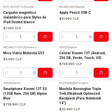
DUS-WICHSTYL
|
Dusted
MUWA3AM/A
|
Apple
Cargador magnético
Apple Pencil USB-C
inalambrico para Stylus de
$91.990 CLP
iPad Dusted blanco
$7.990 CLP
Cantidad
Cantidad
MICAMOTOG53
|
Generico
48497
|
Xiaomi
RETIRO HOY
Mica Vidrio Motorola G53
Celular Xiaomi 13T (Android,
256 GB, Verde, Touch, US)
$5.990 CLP
$758.990 CLP
Cantidad
Cantidad
49168
|
Xiaomi
K62591AM
|
Kensington
Smartphone Xiaomi 13T EU
Mochila Kensington Triple
(12GB Ram, 256 GB) Alpine
Trek Ultrabook Optimized
Blue
Backpack (Para Notebook
14“)
$758.990 CLP
$30.990 CLP