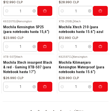
$12.990 CLP
$28.990 CLP
Cantidad
Cantidad
K63207EU
|
Kensington
XTB-210BL
|
Xtech
RETIRO HOY
Mochila Kensington SP25
Mochila Xtech 210 (para
(para notebooks hasta 15,6“)
notebooks hasta 15.6“) azul
$23.990 CLP
$12.990 CLP
Cantidad
Cantidad
XTB-507
|
Xtech
K62597CL
|
Kensington
Mochila Xtech insurgent Black
Mochila Kilimanjaro
& red - Gaming XTB-507 (para
Kensington Waterproof (para
Notebook hasta 17“)
notebooks hasta 15.6“)
$26.990 CLP
$28.990 CLP
Cantidad
Cantidad