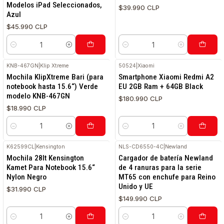
Modelos iPad Seleccionados,
$39.990 CLP
Azul
$45.990 CLP
Cantidad
Cantidad
KNB-467GN
|
Klip Xtreme
50524
|
Xiaomi
Mochila KlipXtreme Bari (para
Smartphone Xiaomi Redmi A2
notebook hasta 15.6“) Verde
EU 2GB Ram + 64GB Black
modelo KNB-467GN
$180.990 CLP
$18.990 CLP
Cantidad
Cantidad
K62599CL
|
Kensington
NLS-CD6550-4C
|
Newland
Mochila 28lt Kensington
Cargador de batería Newland
Kamet Para Notebook 15.6“
de 4 ranuras para la serie
Nylon Negro
MT65 con enchufe para Reino
Unido y UE
$31.990 CLP
$149.990 CLP
Cantidad
Cantidad