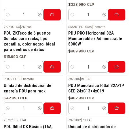
$323.990 CLP
Cantidad
Cantidad
ZKPDU-6U
|
ZKTeco
SMARTPDU30A
|
Enersafe
RETIRO HOY
PDU ZKTeco de 6 puertos
PDU PRO Horizontal 32A
Schuko para racks, tipo
Monitoreable / Administrable
zapatilla, color negro, ideal
8000W
para centros de datos
$889.990 CLP
$15.990 CLP
Cantidad
Cantidad
PDURIEC10
|
Enersafe
7979116
|
RITTAL
Unidad de distribución de
PDU Monofásica Rittal 32A/1P
energía PDU para rack
CEE 24xC13+4xC19
$42.990 CLP
$482.990 CLP
Cantidad
Cantidad
7979115
|
RITTAL
7979102
|
RITTAL
PDU Rittal DK Básica (16A,
Unidad de distribución de