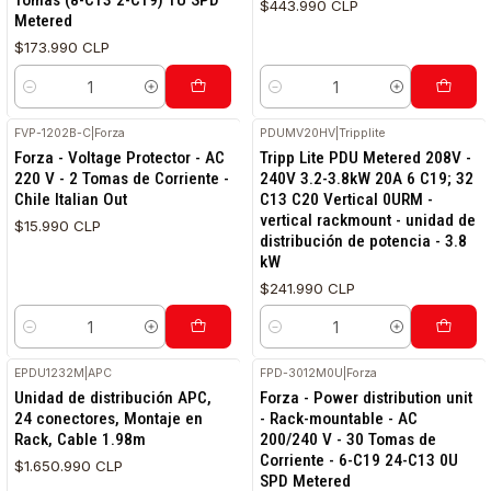
Tomas (8-C13 2-C19) 1U SPD
$443.990 CLP
Metered
$173.990 CLP
Cantidad
Cantidad
FVP-1202B-C
|
Forza
PDUMV20HV
|
Tripplite
Forza - Voltage Protector - AC
Tripp Lite PDU Metered 208V -
220 V - 2 Tomas de Corriente -
240V 3.2-3.8kW 20A 6 C19; 32
Chile Italian Out
C13 C20 Vertical 0URM -
vertical rackmount - unidad de
$15.990 CLP
distribución de potencia - 3.8
kW
$241.990 CLP
Cantidad
Cantidad
EPDU1232M
|
APC
FPD-3012M0U
|
Forza
Unidad de distribución APC,
Forza - Power distribution unit
24 conectores, Montaje en
- Rack-mountable - AC
Rack, Cable 1.98m
200/240 V - 30 Tomas de
Corriente - 6-C19 24-C13 0U
$1.650.990 CLP
SPD Metered