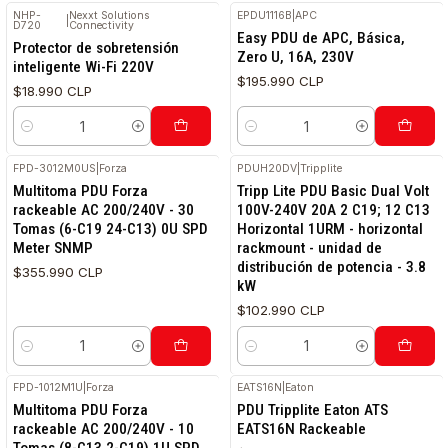
NHP-
Nexxt Solutions
EPDU1116B
|
APC
|
D720
Connectivity
Easy PDU de APC, Básica,
Protector de sobretensión
Zero U, 16A, 230V
inteligente Wi-Fi 220V
$195.990 CLP
$18.990 CLP
Cantidad
Cantidad
FPD-3012M0US
|
Forza
PDUH20DV
|
Tripplite
Multitoma PDU Forza
Tripp Lite PDU Basic Dual Volt
rackeable AC 200/240V - 30
100V-240V 20A 2 C19; 12 C13
Tomas (6-C19 24-C13) 0U SPD
Horizontal 1URM - horizontal
Meter SNMP
rackmount - unidad de
distribución de potencia - 3.8
$355.990 CLP
kW
$102.990 CLP
Cantidad
Cantidad
FPD-1012M1U
|
Forza
EATS16N
|
Eaton
Multitoma PDU Forza
PDU Tripplite Eaton ATS
rackeable AC 200/240V - 10
EATS16N Rackeable