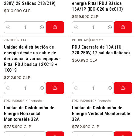
230V, 28 Salidas C13/C19)
energía Rittal PDU Básica
16A/1P (IEC-C20 a 8xC13)
$310.990 CLP
$159.990 CLP
Cantidad
Cantidad
7979110
|
RITTAL
PDURITA12
|
Enersafe
Unidad de distribución de
PDU Enersafe de 10A (1U,
energía desde un cable de
220-250V, 12 salidas Italiano)
derivación a varios equipos -
$50.990 CLP
Rittal PDU basica 12XC13 +
1XC19
$212.990 CLP
Cantidad
Cantidad
EPDUM06021X
|
Enersafe
EPDUM20040X
|
Enersafe
Unidad de Distribución de
Unidad de Distribución de
Energía Horizontal
Energia Vertical Monitoreable
Monitoreable 32A
32A
$735.990 CLP
$782.990 CLP