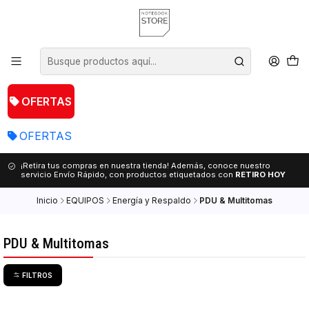
OFERTAS
OFERTAS
¡Retira tus compras en nuestra tienda! Además, conoce nuestro
servicio Envío Rápido, con productos etiquetados con
RETIRO HOY
Inicio
EQUIPOS
Energía y Respaldo
PDU & Multitomas
PDU & Multitomas
FILTROS