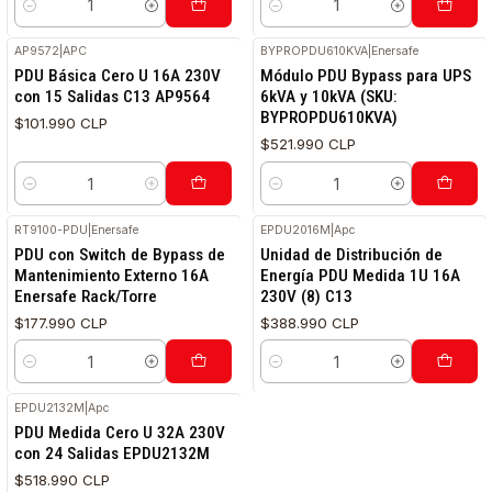
Cantidad
Cantidad
AP9572
|
APC
BYPROPDU610KVA
|
Enersafe
PDU Básica Cero U 16A 230V
Módulo PDU Bypass para UPS
con 15 Salidas C13 AP9564
6kVA y 10kVA (SKU:
BYPROPDU610KVA)
$101.990 CLP
$521.990 CLP
Cantidad
Cantidad
RT9100-PDU
|
Enersafe
EPDU2016M
|
Apc
PDU con Switch de Bypass de
Unidad de Distribución de
Mantenimiento Externo 16A
Energía PDU Medida 1U 16A
Enersafe Rack/Torre
230V (8) C13
$177.990 CLP
$388.990 CLP
Cantidad
Cantidad
EPDU2132M
|
Apc
PDU Medida Cero U 32A 230V
con 24 Salidas EPDU2132M
$518.990 CLP