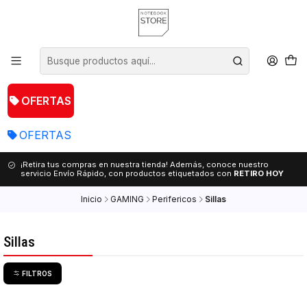
OFERTAS
OFERTAS
¡Retira tus compras en nuestra tienda! Además, conoce nuestro
servicio Envío Rápido, con productos etiquetados con
RETIRO HOY
Inicio
GAMING
Perifericos
Sillas
Sillas
FILTROS