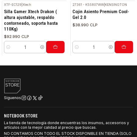
XTF-EC129
|
Xtech
27361 - K55807WW
|
KENSINGTON
Silla Gamer Xtech Drakon (
Cojin Asiento Premium Cool-
altura ajustable, respaldo
Gel 2.0
contorneado, soporta hasta
$38.990 CLP
110Kg)
$92.990 CLP
Cantidad
Cantidad
Síguenos
NOTEBOOK STORE
La tienda de tecnología donde encuentras los insumos, accesorios y
artículos con la mejor calidad al precio que buscas.
NO CONTAMOS CON TODO EL STOCK DISPONIBLE EN TIENDA (SOLO