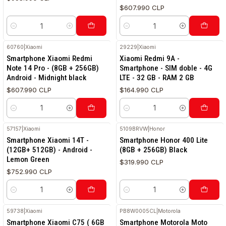
$607.990 CLP
Cantidad
Cantidad
60760
|
Xiaomi
29229
|
Xiaomi
Smartphone Xiaomi Redmi
Xiaomi Redmi 9A -
Note 14 Pro - (8GB + 256GB)
Smartphone - SIM doble - 4G
Android - Midnight black
LTE - 32 GB - RAM 2 GB
$607.990 CLP
$164.990 CLP
Cantidad
Cantidad
57157
|
Xiaomi
5109BRVW
|
Honor
Smartphone Xiaomi 14T -
Smartphone Honor 400 Lite
(12GB+ 512GB) - Android -
(8GB + 256GB) Black
Lemon Green
$319.990 CLP
$752.990 CLP
Cantidad
Cantidad
59738
|
Xiaomi
PB8W0005CL
|
Motorola
Smartphone Xiaomi C75 ( 6GB
Smartphone Motorola Moto