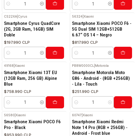
Cantidad
Cantidad
CS22XA
|
Cyrus
56324
|
Xiaomi
Smartphone Cyrus QuadCore
Smartphone Xiaomi POCO F6 -
(2G, 2GB Ram, 16GB) SIM
5G Dual SIM 12GB+512GB
Doble
6.67“ OS 14 – Negro
$197.990 CLP
$817.990 CLP
Cantidad
Cantidad
49168
|
Xiaomi
PB8W0000CL
|
Motorola
Smartphone Xiaomi 13T EU
Smartphone Motorola Moto
(12GB Ram, 256 GB) Alpine
G86 - Android - (8GB +256GB)
Blue
- Lila - Touch
$758.990 CLP
$251.990 CLP
Cantidad
Cantidad
56580
|
Xiaomi
60747
|
Xiaomi
Smartphone Xiaomi POCO F6
Smartphone Xiaomi Redmi
Pro - Black
Note 14 Pro (8GB + 256GB) -
Android - Frost blue
$953.990 CLP