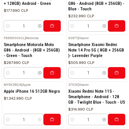
+ 128GB) Android - Green
G86 - Android (8GB + 256GB) -
Blue - Touch
$177.990 CLP
$232.990 CLP
Cantidad
Cantidad
PB8W0004CL
|
Motorola
60875
|
Xiaomi
Smartphone Motorola Moto
Smartphone Xiaomi Redmi
G86 - Android - (8GB + 256GB)
Note 14 Pro 5G ( 8GB + 256GB
- Green - Touch
)- Lavender Purple
$287.990 CLP
$505.990 CLP
Cantidad
Cantidad
MYEK3BE/A
|
Apple
37936
|
Xiaomi
Apple iPhone 16 512GB Negro
Xiaomi Redmi Note 11S -
Smartphone - Android - 128
$1.342.990 CLP
GB - Twilight Blue - Touch - US
$314.990 CLP
Cantidad
Cantidad