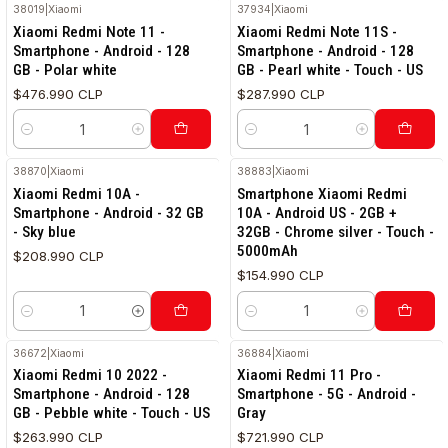
38019
|
Xiaomi
37934
|
Xiaomi
Xiaomi Redmi Note 11 -
Xiaomi Redmi Note 11S -
Smartphone - Android - 128
Smartphone - Android - 128
GB - Polar white
GB - Pearl white - Touch - US
$476.990 CLP
$287.990 CLP
Cantidad
Cantidad
38870
|
Xiaomi
38883
|
Xiaomi
Xiaomi Redmi 10A -
Smartphone Xiaomi Redmi
Smartphone - Android - 32 GB
10A - Android US - 2GB +
- Sky blue
32GB - Chrome silver - Touch -
5000mAh
$208.990 CLP
$154.990 CLP
Cantidad
Cantidad
36672
|
Xiaomi
36884
|
Xiaomi
Xiaomi Redmi 10 2022 -
Xiaomi Redmi 11 Pro -
Smartphone - Android - 128
Smartphone - 5G - Android -
GB - Pebble white - Touch - US
Gray
$263.990 CLP
$721.990 CLP