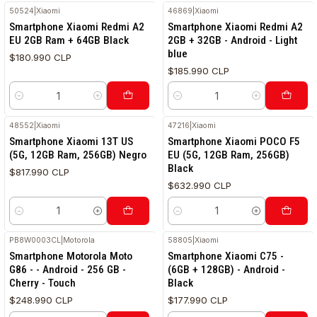
50524
|
Xiaomi
46869
|
Xiaomi
Smartphone Xiaomi Redmi A2
Smartphone Xiaomi Redmi A2
EU 2GB Ram + 64GB Black
2GB + 32GB - Android - Light
blue
$180.990 CLP
$185.990 CLP
Cantidad
Cantidad
48552
|
Xiaomi
47216
|
Xiaomi
Smartphone Xiaomi 13T US
Smartphone Xiaomi POCO F5
(5G, 12GB Ram, 256GB) Negro
EU (5G, 12GB Ram, 256GB)
Black
$817.990 CLP
$632.990 CLP
Cantidad
Cantidad
PB8W0003CL
|
Motorola
58805
|
Xiaomi
Smartphone Motorola Moto
Smartphone Xiaomi C75 -
G86 - - Android - 256 GB -
(6GB + 128GB) - Android -
Cherry - Touch
Black
$248.990 CLP
$177.990 CLP