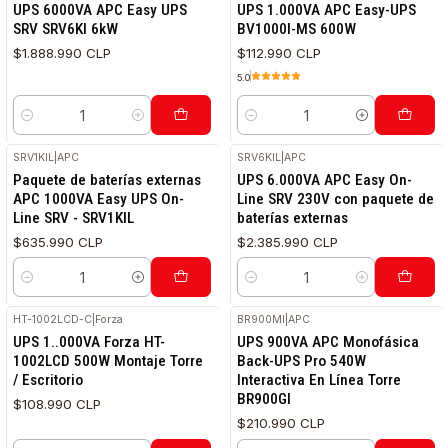
UPS 6000VA APC Easy UPS
UPS 1.000VA APC Easy-UPS
SRV SRV6KI 6kW
BV1000I-MS 600W
$1.888.990 CLP
$112.990 CLP
5.0
Cantidad
Cantidad
SRV1KIL
|
APC
SRV6KIL
|
APC
Paquete de baterías externas
UPS 6.000VA APC Easy On-
APC 1000VA Easy UPS On-
Line SRV 230V con paquete de
Line SRV - SRV1KIL
baterías externas
$635.990 CLP
$2.385.990 CLP
Cantidad
Cantidad
HT-1002LCD-C
|
Forza
BR900MI
|
APC
RETIRO HOY
UPS 1..000VA Forza HT-
UPS 900VA APC Monofásica
1002LCD 500W Montaje Torre
Back-UPS Pro 540W
/ Escritorio
Interactiva En Línea Torre
BR900GI
$108.990 CLP
$210.990 CLP