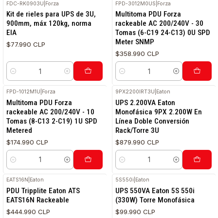
FDC-RK0903U
|
Forza
FPD-3012M0US
|
Forza
Kit de rieles para UPS de 3U,
Multitoma PDU Forza
900mm, máx 120kg, norma
rackeable AC 200/240V - 30
EIA
Tomas (6-C19 24-C13) 0U SPD
Meter SNMP
$77.990 CLP
$358.990 CLP
Cantidad
Cantidad
FPD-1012M1U
|
Forza
9PX2200IRT3U
|
Eaton
Multitoma PDU Forza
UPS 2.200VA Eaton
rackeable AC 200/240V - 10
Monofásica 9PX 2.200W En
Tomas (8-C13 2-C19) 1U SPD
Línea Doble Conversión
Metered
Rack/Torre 3U
$174.990 CLP
$879.990 CLP
Cantidad
Cantidad
EATS16N
|
Eaton
5S550i
|
Eaton
PDU Tripplite Eaton ATS
UPS 550VA Eaton 5S 550i
EATS16N Rackeable
(330W) Torre Monofásica
$444.990 CLP
$99.990 CLP