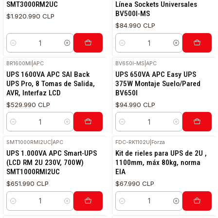
SMT3000RM2UC
Línea Sockets Universales
BV500I-MS
$1.920.990 CLP
$84.990 CLP
Cantidad
Cantidad
BR1600MI
|
APC
BV650I-MS
|
APC
RETIRO HOY
UPS 1600VA APC SAI Back
UPS 650VA APC Easy UPS
UPS Pro, 8 Tomas de Salida,
375W Montaje Suelo/Pared
AVR, Interfaz LCD
BV650I
$529.990 CLP
$94.990 CLP
Cantidad
Cantidad
SMT1000RMI2UC
|
APC
FDC-RK1102U
|
Forza
UPS 1.000VA APC Smart-UPS
Kit de rieles para UPS de 2U ,
(LCD RM 2U 230V, 700W)
1100mm, máx 80kg, norma
SMT1000RMI2UC
EIA
$651.990 CLP
$67.990 CLP
Cantidad
Cantidad