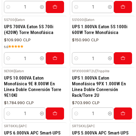
Cantidad
Cantidad
5S700i
|
Eaton
5S1000i
|
Eaton
UPS 700VA Eaton 5S 700i
UPS 1.000VA Eaton 5S 1000i
(420W) Torre Monofásica
600W Torre Monofásica
$109.990 CLP
$150.990 CLP
5.0
Cantidad
Cantidad
9E10KI
|
Eaton
9PX1000IRT2U
|
Tripplite
UPS 10.000VA Eaton
UPS 1.000VA Eaton
Monofásica 9E 8.000W En
Monofásica 9PX 1.000W En
Línea Doble Conversión Torre
Línea Doble Conversión
9E10KI
Rack/Torre 2U
$1.784.990 CLP
$703.990 CLP
Cantidad
Cantidad
SRT6KXLI
|
APC
SRT5KXLI
|
APC
UPS 6.000VA APC Smart-UPS
UPS 5.000VA APC Smart-UPS