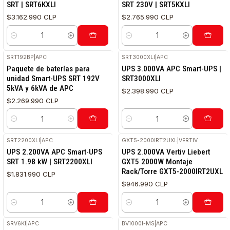
SRT | SRT6KXLI
SRT 230V | SRT5KXLI
$3.162.990 CLP
$2.765.990 CLP
Cantidad
Cantidad
SRT192BP
|
APC
SRT3000XLI
|
APC
Paquete de baterías para
UPS 3.000VA APC Smart-UPS |
unidad Smart-UPS SRT 192V
SRT3000XLI
5kVA y 6kVA de APC
$2.398.990 CLP
$2.269.990 CLP
Cantidad
Cantidad
SRT2200XLI
|
APC
GXT5-2000IRT2UXL
|
VERTIV
UPS 2.200VA APC Smart-UPS
UPS 2.000VA Vertiv Liebert
SRT 1.98 kW | SRT2200XLI
GXT5 2000W Montaje
Rack/Torre GXT5-2000IRT2UXL
$1.831.990 CLP
$946.990 CLP
Cantidad
Cantidad
SRV6KI
|
APC
BV1000I-MS
|
APC