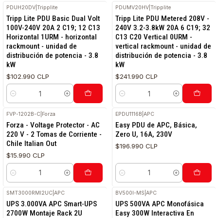
PDUH20DV
|
Tripplite
PDUMV20HV
|
Tripplite
Tripp Lite PDU Basic Dual Volt
Tripp Lite PDU Metered 208V -
100V-240V 20A 2 C19; 12 C13
240V 3.2-3.8kW 20A 6 C19; 32
Horizontal 1URM - horizontal
C13 C20 Vertical 0URM -
rackmount - unidad de
vertical rackmount - unidad de
distribución de potencia - 3.8
distribución de potencia - 3.8
kW
kW
$102.990 CLP
$241.990 CLP
Cantidad
Cantidad
FVP-1202B-C
|
Forza
EPDU1116B
|
APC
Forza - Voltage Protector - AC
Easy PDU de APC, Básica,
220 V - 2 Tomas de Corriente -
Zero U, 16A, 230V
Chile Italian Out
$196.990 CLP
$15.990 CLP
Cantidad
Cantidad
SMT3000RMI2UC
|
APC
BV500I-MS
|
APC
UPS 3.000VA APC Smart-UPS
UPS 500VA APC Monofásica
2700W Montaje Rack 2U
Easy 300W Interactiva En