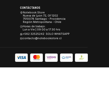
CONTÁCTANOS
es
Notebook Store
Nueva de Lyon 72, Of 1202
 y Seguridad
7510078 Santiago - Providencia
Región Metropolitana - Chile
Devoluciones.
Horas de trabajo:
Lun a Vie | 09:00 a 17:30 hrs
+562 32525242 SOLO WHATSAPP
contacto@notebookstore.cl