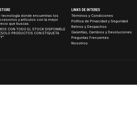
TEBOOK STORE
LINKS DE INTERES
tienda de tecnología donde encuentras los
Términos y Condicion
umos, accesorios y artículos con la mejor
Política de Privacidad
idad al precio que buscas.
Retiros y Despachos
 CONTAMOS CON TODO EL STOCK DISPONIBLE
Garantías, Cambios y 
 TIENDA (SOLO PRODUCTOS CON ETIQUETA
ETIRO HOY”
Preguntas Frecuentes
Nosotros