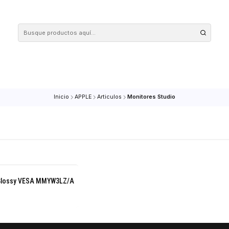
 tus compras en nuestra tienda! Además, conoce nuestro servicio Envío Rápido, con 
Inicio
APPLE
Articulos
Monitores Studio
 Display Glossy VESA MMYW3LZ/A