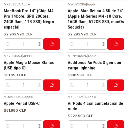
MX2J3CI/A
|
Apple
MWUV3CI/A
|
Apple
MacBook Pro 14“ (Chip M4
Apple iMac Retina 4.5K de 24“
Pro 14Core, GPU 20Core,
(Apple M-Series M4 -10 Core,
24GB Ram, 1TB SSD) Negro
16GB Ram, 512GB SSD, macOs
espacial
Sequoia)
$2.963.990 CLP
$2.293.990 CLP
Cantidad
Cantidad
MK2E3AM/A
|
APPLE
MPNY3AM/A
|
Apple
RETIRO HOY
Apple Magic Mouse Blanco
Audifonos AirPods 3 gen con
(USB tipo C)
carga lightning.
$81.990 CLP
$198.990 CLP
Cantidad
Cantidad
MUWA3AM/A
|
Apple
MXP93AM/A
|
Apple
Apple Pencil USB-C
AirPods 4 con cancelación de
ruido
$91.990 CLP
$222.990 CLP