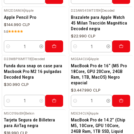
Cantidad
Cantidad
MX2D3AM/A
|
Apple
D23AWS45MTS1BK
|
Decoded
Apple Pencil Pro
Brazalete para Apple Watch
45 Milan Tracción Magnética
$144.990 CLP
Decoded negra
5.0
$22.990 CLP
Cantidad
Cantidad
D23MBP16M1TTB
|
Decoded
MGEA4CI/A
|
Apple
Funda dura snap on case para
MacBook Pro de 16“ (M5 Pro
Macbook Pro M2 16 pulgadas
18Core, GPU 20Core, 24GB
Decoded Negra
Ram, 1TB, MacOS) Negro
espacial
$30.990 CLP
$3.447.990 CLP
Cantidad
Cantidad
MSC019btBK
|
Belkin
MDE34CI/A
|
Apple
Tarjeta Segura de Billetera
MacBook Pro de 14.2” (Chip
para AirTag negra
M5, 10Core, GPU 10Core,
24GB Ram, 1TB SSD, Liquid
$18.990 CLP