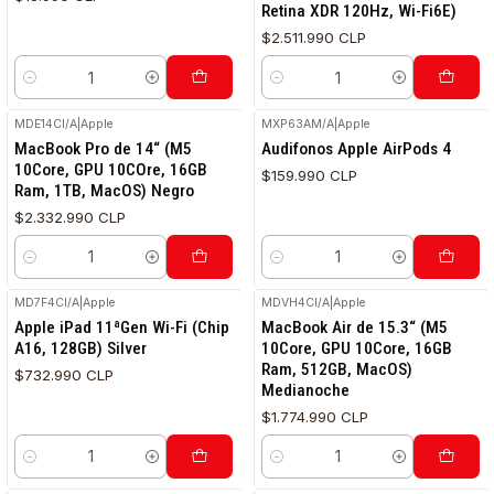
Retina XDR 120Hz, Wi-Fi6E)
$2.511.990 CLP
Cantidad
Cantidad
MDE14CI/A
|
Apple
MXP63AM/A
|
Apple
MacBook Pro de 14“ (M5
Audifonos Apple AirPods 4
10Core, GPU 10COre, 16GB
$159.990 CLP
Ram, 1TB, MacOS) Negro
$2.332.990 CLP
Cantidad
Cantidad
MD7F4CI/A
|
Apple
MDVH4CI/A
|
Apple
Apple iPad 11ªGen Wi-Fi (Chip
MacBook Air de 15.3“ (M5
A16, 128GB) Silver
10Core, GPU 10Core, 16GB
Ram, 512GB, MacOS)
$732.990 CLP
Medianoche
$1.774.990 CLP
Cantidad
Cantidad