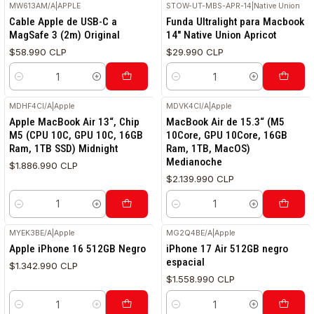
MW613AM/A
|
APPLE
STOW-UT-MBS-APR-14
|
Native Union
Cable Apple de USB-C a
Funda Ultralight para Macbook
MagSafe 3 (2m) Original
14" Native Union Apricot
$58.990 CLP
$29.990 CLP
Cantidad
Cantidad
MDHF4CI/A
|
Apple
MDVK4CI/A
|
Apple
Apple MacBook Air 13“, Chip
MacBook Air de 15.3“ (M5
M5 (CPU 10C, GPU 10C, 16GB
10Core, GPU 10Core, 16GB
Ram, 1TB SSD) Midnight
Ram, 1TB, MacOS)
Medianoche
$1.886.990 CLP
$2.139.990 CLP
Cantidad
Cantidad
MYEK3BE/A
|
Apple
MG2Q4BE/A
|
Apple
Apple iPhone 16 512GB Negro
iPhone 17 Air 512GB negro
espacial
$1.342.990 CLP
$1.558.990 CLP
Cantidad
Cantidad