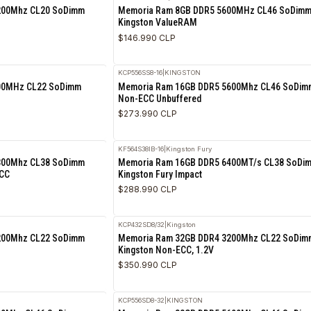
5.0
Fury
KVR56S46BS6-8
|
KINGSTON
 DDR4 3200Mhz CL20 SoDimm
Memoria Ram 8GB DDR5 5600MH
Kingston ValueRAM
$146.990 CLP
KCP556SS8-16
|
KINGSTON
DDR4 3200MHz CL22 SoDimm
Memoria Ram 16GB DDR5 5600M
1.2V
Non-ECC Unbuffered
$273.990 CLP
N
KF564S38IB-16
|
Kingston Fury
 DDR5 4800Mhz CL38 SoDimm
Memoria Ram 16GB DDR5 6400M
ct Non-ECC
Kingston Fury Impact
$288.990 CLP
KCP432SD8/32
|
Kingston
 DDR4 3200Mhz CL22 SoDimm
Memoria Ram 32GB DDR4 3200M