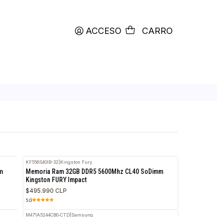
productos etiquetados con
RETIRO HOY
ACCESO
C
oks
KF556S40IB-32
|
Kingston Fury
RETIRO HOY
hz CL40 SoDimm
Memoria Ram 32GB DDR5 5600Mhz CL40 So
Kingston FURY Impact
$495.990 CLP