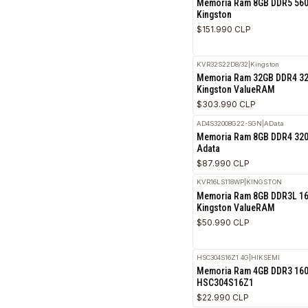
Kingston No ECC
$297.990 CLP
5.0
KCP556SS6-8
|
KINGSTON
Memoria Ram 8GB 
Kingston
$151.990 CLP
KVR32S22D8/32
|
Kingsto
Memoria Ram 32GB
Kingston ValueRAM
$303.990 CLP
AD4S32008G22-SGN
|
ADa
Memoria Ram 8GB 
Adata
$87.990 CLP
KVR16LS118WP
|
KINGST
Memoria Ram 8GB 
Kingston ValueRAM