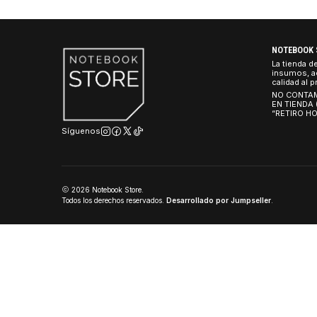
$50.990 CLP
HSC304S16Z1 4G
|
HIKSEM
Memoria Ram 4GB D
HSC304S16Z1
$22.990 CLP
NO
La 
ins
cal
NO
EN
“R
Síguenos
2026 Notebook Store.