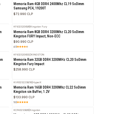
5.0
M471A5244CB0‐CTD
|
Samsung
RETIRO HOY
RETI
z CL46 SoDimm
Memoria Ram 4GB DDR4 2400Mhz CL19 SoD
Samsung PC4, 19200T
$72.990 CLP
KF432S20IB/8
|
Kingston Fury
hz CL46 SoDimm
Memoria Ram 8GB DDR4 3200Mhz CL20 SoD
Kingston FURY Impact, Non-ECC
$90.990 CLP
4.5
KF432S20IB32
|
KINGSTON
T/s CL38 SoDimm
Memoria Ram 32GB DDR4 3200MHz CL20 So
Kingston Fury Impact
$258.990 CLP
KVR32S22S8/16
|
HyperX
hz CL22 SoDimm
Memoria Ram 16GB DDR4 3200Mhz CL22 So