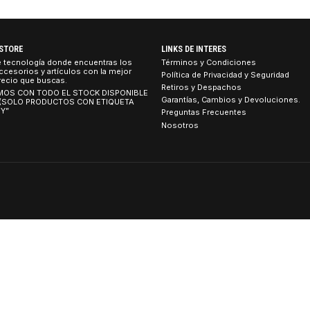
$544.990 CLP
5.0
I
AD5S56008G-S
|
Adata
DR3 1600Mhz SoDimm Hiksemi
Memoria Ram 8GB DDR5 5600Hz
ADATA PREMIER
$138.990 CLP
TEBOOK STORE
LINKS DE INTERES
tienda de tecnología donde encuentras los
Términos y Condicion
umos, accesorios y artículos con la mejor
Política de Privacidad
idad al precio que buscas.
Retiros y Despachos
 CONTAMOS CON TODO EL STOCK DISPONIBLE
Garantías, Cambios y 
 TIENDA (SOLO PRODUCTOS CON ETIQUETA
ETIRO HOY”
Preguntas Frecuentes
Nosotros