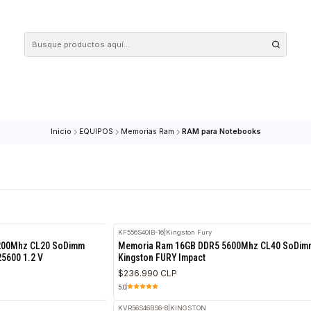
 tus compras en nuestra tienda! Además, conoce nuestro servicio Envío Rápido, con 
Inicio
EQUIPOS
Memorias Ram
RAM para Notebo
 Fury
KF556S40IB-16
|
Kingston Fury
RETIRO HOY
 DDR4 3200Mhz CL20 SoDimm
Memoria Ram 16GB DDR5 5600M
ct PC4-25600 1.2 V
Kingston FURY Impact
$236.990 CLP