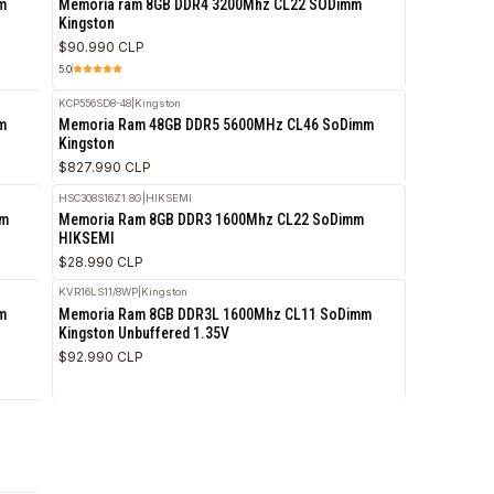
Kingston sin Buffer, 1.2V
$133.990 CLP
5.0
KCP432SS8/8
|
Kingston
hz CL46 SoDimm
Memoria ram 8GB DDR4 3200Mhz CL22 SOD
Kingston
$90.990 CLP
5.0
KCP556SD8-48
|
Kingston
hz CL46 SoDimm
Memoria Ram 48GB DDR5 5600MHz CL46 So
Kingston
$827.990 CLP
HSC308S16Z1 8G
|
HIKSEMI
Hz CL22 SOdimm
Memoria Ram 8GB DDR3 1600Mhz CL22 SoD
HIKSEMI
$28.990 CLP
KVR16LS11/8WP
|
Kingston
hz CL46 SoDimm
Memoria Ram 8GB DDR3L 1600Mhz CL11 So
Kingston Unbuffered 1.35V