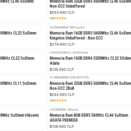
Kingston Non-ECC, 1.2V
$350.990 CLP
KCP556SD8-32
|
KINGSTON
DDR5 5600Mhz CL46 SoDimm
Memoria Ram 32GB DDR5 5600M
Non-ECC Unbuffered
$563.990 CLP
5.0
n
KVR56S46BS8-16
|
Kingston
 DDR4 3200MHz CL22 SoDimm
Memoria Ram 16GB DDR5 5600M
Kingston Unbuffered - Non-ECC
$279.990 CLP
ta
AD4S320016G22-SGN
|
AData
DDR4 3200MHz CL22 SoDimm
Memoria Ram 16GB DDR4 3200M
Adata
$136.990 CLP
ON
KVR56S46BD8-32
|
KINGSTON
DDR3L 1600MHz CL11 SoDimm
Memoria Ram 32GB DDR5 5600M
Non-ECC 2Rx8