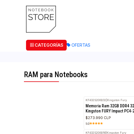
¡Retira
CATEGORÍAS
OFERTAS
RAM para Notebooks
KF432S20IB/32
|
Kingston
Memoria Ram 32GB
Kingston FURY Impa
$273.990 CLP