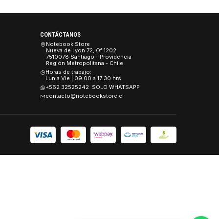
$92.990 CLP
 CL46 SoDimm
CONTÁCTANOS
es
Notebook Store
Nueva de Lyon 72, Of 1202
 y Seguridad
7510078 Santiago - Providencia
Región Metropolitana - Chile
Devoluciones.
Horas de trabajo:
Lun a Vie | 09:00 a 17:30 hrs
+562 32525242 SOLO WHATSAPP
contacto@notebookstore.cl