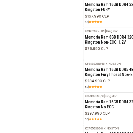
5.0
KF432S20IB/16
|
Kingston 
Memoria Ram 16GB
Kingston FURY
$167.990 CLP
5.0
KVR32S22S8/8
|
Kingston
Memoria Ram 8GB 
Kingston Non-ECC, 
$76.990 CLP
KF548S38IB-16
|
KINGSTO
Memoria Ram 16GB
Kingston Fury Impa
$284.990 CLP
5.0
KCP432SS8/16
|
Kingston
Memoria Ram 16GB