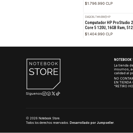
$1.462.990 CLP
9XD88
|
Dell
All in One Dell Pro d
512GB, Wiin11 Pro)
$1.796.990 CLP
D4QC6LT#ABM
|
HP
Computador HP ProSt
Core 5 120U, 16GB 
$1.404.990 CLP
NO
La 
ins
cal
NO
EN
“R