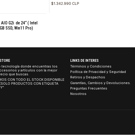
$1.200.990 CLP
D4QC5LT#ABM
|
Hp
e 24“ (Ultra 7 265, 16GB Ram,
AIO HP ProStudio 2 de 24“ (Intel
 9XD88
Ram, 512GB, Win11 Home)
$1.342.990 CLP
udio 2 AIO G2i de 24“ ( Intel
Ram, 512GB SSD, Win11 Pro)
TEBOOK STORE
LINKS DE INTERES
tienda de tecnología donde encuentras los
Términos y Condicion
umos, accesorios y artículos con la mejor
Política de Privacidad
idad al precio que buscas.
Retiros y Despachos
 CONTAMOS CON TODO EL STOCK DISPONIBLE
Garantías, Cambios y 
 TIENDA (SOLO PRODUCTOS CON ETIQUETA
ETIRO HOY”
Preguntas Frecuentes
Nosotros