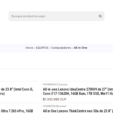
 tus compras en nuestra tienda! Además, conoce nuestro servicio Envío Rápido, con 
Inicio
EQUIPOS
Computadores
All in One
F0HM00JKCL
|
Lenovo
RETIRO HOY
 440 G9 de 23.8“ (Intel Core i5,
All-in-one Lenovo IdeaCentre 27I
 Win11 Pro)
Core i7 I7-13620H, 16GB Ram, 1
$1.332.990 CLP