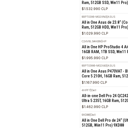
8N5DF
|
Dell
All-in-one Dell Pro 
Ram, 512GB SSD, Wi
$1.532.990 CLP
90PT03X6-M02XN0
|
ASU
All in One Asus de 2
Ram, 512GB HDD, Wi
$1.029.990 CLP
C24V8LS#ABM
|
HP
All in One HP ProStu
16GB RAM, 1TB SSD,
$1.995.990 CLP
90PT03W6-M02X40
|
ASU
All in One Asus P47
Core 5 210H, 16GB 
$1.167.990 CLP
4HPF7
|
Dell
All-in-one Dell Pro 
Ultra 5 235T, 16GB 