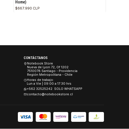
$1.373.990 CLP
F0JN0021CL
|
Lenovo
 Core 5 120U, 16GB
Computador All in One Lenovo IdeaCentre A1
24“ (Intel Core i3 N305, 8GB Ram, 512GB SSD,
Home)
$667.990 CLP
CONTÁCTANOS
es
Notebook Store
Nueva de Lyon 72, Of 1202
 y Seguridad
7510078 Santiago - Providencia
Región Metropolitana - Chile
Devoluciones.
Horas de trabajo:
Lun a Vie | 09:00 a 17:30 hrs
+562 32525242 SOLO WHATSAPP