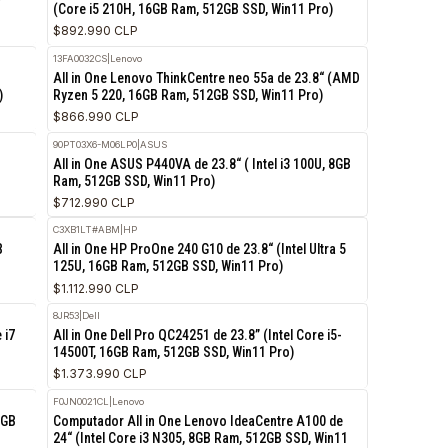
12SD007LCS
|
Lenovo
eo 50a de 23.8“ (Core
Computador Lenovo ThinkCentre neo 50a de 
Win11 Pro)
(Core i5 210H, 16GB Ram, 512GB SSD, Win11 
$892.990 CLP
13FA0032CS
|
Lenovo
eo 55a de 23.8”
All in One Lenovo ThinkCentre neo 55a de 23
 SSD, Win11 Pro)
Ryzen 5 220, 16GB Ram, 512GB SSD, Win11 Pr
$866.990 CLP
90PT03X6-M06LP0
|
ASUS
4” (Ultra 5 225,
All in One ASUS P440VA de 23.8“ ( Intel i3 10
o)
Ram, 512GB SSD, Win11 Pro)
$712.990 CLP
C3XB1LT#ABM
|
HP
Core 7 240H, 16GB
All in One HP ProOne 240 G10 de 23.8“ (Intel U
125U, 16GB Ram, 512GB SSD, Win11 Pro)
$1.112.990 CLP
8JR53
|
Dell
.8“ ( Intel Core i7
All in One Dell Pro QC24251 de 23.8” (Intel Co
11 Pro)
14500T, 16GB Ram, 512GB SSD, Win11 Pro)