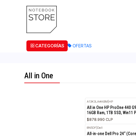
¡Retira
CATEGORÍAS
OFERTAS
All in One
A13K3LA#ABM
|
HP
All in One HP ProOne
16GB Ram, 1TB SSD,
$878.990 CLP