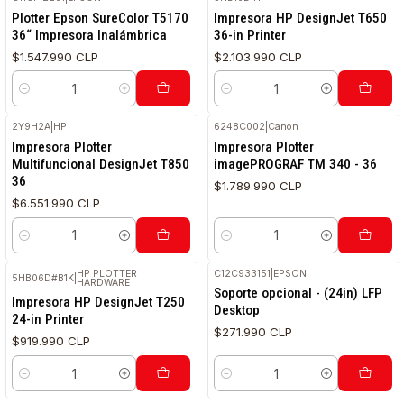
Plotter Epson SureColor T5170
Impresora HP DesignJet T650
36“ Impresora Inalámbrica
36-in Printer
$1.547.990 CLP
$2.103.990 CLP
Cantidad
Cantidad
2Y9H2A
|
HP
6248C002
|
Canon
Impresora Plotter
Impresora Plotter
Multifuncional DesignJet T850
imagePROGRAF TM 340 - 36
36
$1.789.990 CLP
$6.551.990 CLP
Cantidad
Cantidad
HP PLOTTER
C12C933151
|
EPSON
5HB06D#B1K
|
HARDWARE
Soporte opcional - (24in) LFP
Impresora HP DesignJet T250
Desktop
24-in Printer
$271.990 CLP
$919.990 CLP
Cantidad
Cantidad