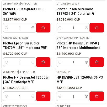
2Y9H0A#AKV
|
HP PLOTTER
C11CJ15201
|
Epson
Plotter HP DesignJet T850 |
Plotter Epson SureColor
36“ WiFi
T3170X | 24“ Color Wi-Fi
$2.874.990 CLP
$1.586.990 CLP
Cantidad
Cantidad
C11CH65201
|
EPSON
2Y9H2A#AKV
|
HP PLOTTER
Plotter Epson SureColor
Plotter HP DesignJet T850 |
T5470M | 36“ impresora WiFi
36“ Impresora Multifuncional
$4.722.990 CLP
$6.490.990 CLP
Cantidad
Cantidad
3EK15A#B1K
|
HP PLOTTER
3EK15A
|
HP
Plotter HP DesignJet T2600dr
HP DESIGNJET T2600dr 36 PS
| 36“ PostScript MFP
MFP
$14.152.990 CLP
$12.482.990 CLP
Cantidad
Cantidad
C11CF12201
|
EPSON
5HB10D
|
HP