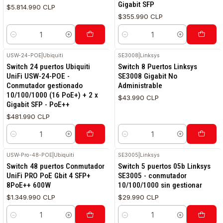
Gigabit SFP
$5.814.990 CLP
$355.990 CLP
Cantidad
Cantidad
USW-24-POE
|
Ubiquiti
SE3008
|
Linksys
Switch 24 puertos Ubiquiti
Switch 8 Puertos Linksys
UniFi USW-24-POE -
SE3008 Gigabit No
Conmutador gestionado
Administrable
10/100/1000 (16 PoE+) + 2 x
$43.990 CLP
Gigabit SFP - PoE++
$481.990 CLP
Cantidad
Cantidad
USW-Pro-48-POE
|
Ubiquiti
SE3005
|
Linksys
Switch 48 puertos Conmutador
Switch 5 puertos 05b Linksys
UniFi PRO PoE Gbit 4 SFP+
SE3005 - conmutador
8PoE++ 600W
10/100/1000 sin gestionar
$1.349.990 CLP
$29.990 CLP
Cantidad
Cantidad