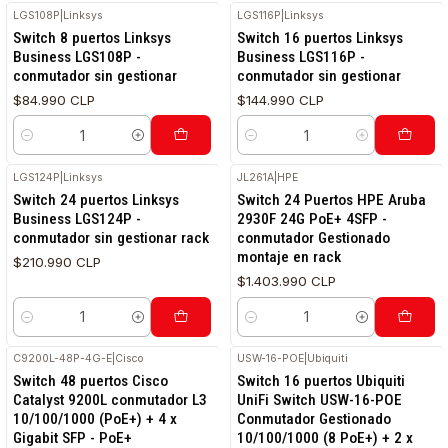
LGS108P
|
Linksys
LGS116P
|
Linksys
RETIRO HOY
Switch 8 puertos Linksys
Switch 16 puertos Linksys
Business LGS108P -
Business LGS116P -
conmutador sin gestionar
conmutador sin gestionar
$84.990 CLP
$144.990 CLP
Cantidad
Cantidad
LGS124P
|
Linksys
JL261A
|
HPE
Switch 24 puertos Linksys
Switch 24 Puertos HPE Aruba
Business LGS124P -
2930F 24G PoE+ 4SFP -
conmutador sin gestionar rack
conmutador Gestionado
montaje en rack
$210.990 CLP
$1.403.990 CLP
Cantidad
Cantidad
C9200L-48P-4G-E
|
Cisco
USW-16-POE
|
Ubiquiti
Switch 48 puertos Cisco
Switch 16 puertos Ubiquiti
Catalyst 9200L conmutador L3
UniFi Switch USW-16-POE
10/100/1000 (PoE+) + 4 x
Conmutador Gestionado
Gigabit SFP - PoE+
10/100/1000 (8 PoE+) + 2 x