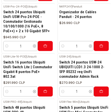
USW-Pro-24-POE
|
Ubiquiti
NKFP24Y
|
Panduit
Switch 24 puertos Ubiquiti
Organizador de Cables
UniFi USW-Pro-24-POE -
Panduit - 24 puertos
Conmutador Gestionado
$26.990 CLP
10/100/1000 (16 PoE+, 8
PoE++) + 2 x 10 Gigabit SFP+
$945.990 CLP
Cantidad
Cantidad
USW-Lite-16-POE
|
Ubiquiti
USW-24
|
Ubiquiti
Switch 16 puertos Ubiquiti
Switch 24 puertos USW-24
UniFi Switch Lite | Conmutador
UBIQUITI LCD1.3 24-1000 2-
Gigabit 8 puertos PoE+
SFP RS232 req-UniFi
802.3at
conmutador Admin Rack
$291.990 CLP
$270.990 CLP
Cantidad
Cantidad
USW-PRO-48
|
Ubiquiti
USW-Flex-Mini
|
Ubiquiti
Switch 48 puertos Ubiquiti
Switch 5 puertos Ubiquiti UniFi