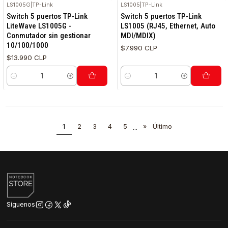
LS1005G
|
TP-Link
LS1005
|
TP-Link
Switch 5 puertos TP-Link
Switch 5 puertos TP-Link
LiteWave LS1005G -
LS1005 (RJ45, Ethernet, Auto
Conmutador sin gestionar
MDI/MDIX)
10/100/1000
$7.990 CLP
$13.990 CLP
Cantidad
Cantidad
1
2
3
4
5
...
»
Último
Síguenos