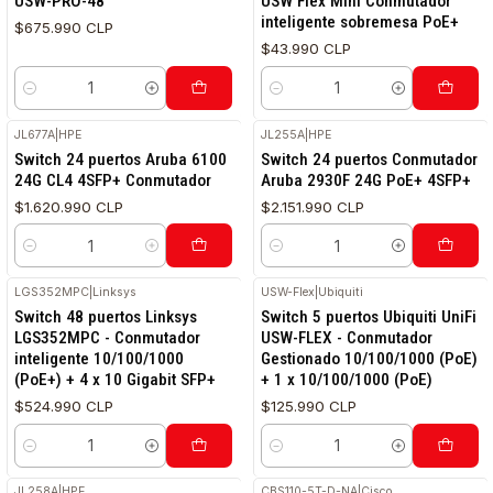
USW-PRO-48
USW Flex Mini Conmutador
inteligente sobremesa PoE+
$675.990 CLP
$43.990 CLP
Cantidad
Cantidad
JL677A
|
HPE
JL255A
|
HPE
RETIRO HOY
Switch 24 puertos Aruba 6100
Switch 24 puertos Conmutador
24G CL4 4SFP+ Conmutador
Aruba 2930F 24G PoE+ 4SFP+
$1.620.990 CLP
$2.151.990 CLP
Cantidad
Cantidad
LGS352MPC
|
Linksys
USW-Flex
|
Ubiquiti
Switch 48 puertos Linksys
Switch 5 puertos Ubiquiti UniFi
LGS352MPC - Conmutador
USW-FLEX - Conmutador
inteligente 10/100/1000
Gestionado 10/100/1000 (PoE)
(PoE+) + 4 x 10 Gigabit SFP+
+ 1 x 10/100/1000 (PoE)
$524.990 CLP
$125.990 CLP
Cantidad
Cantidad
JL258A
|
HPE
CBS110-5T-D-NA
|
Cisco