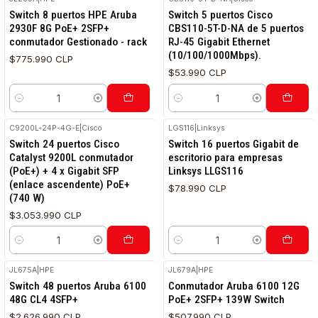
Switch 8 puertos HPE Aruba
Switch 5 puertos Cisco
2930F 8G PoE+ 2SFP+
CBS110-5T-D-NA de 5 puertos
conmutador Gestionado - rack
RJ-45 Gigabit Ethernet
(10/100/1000Mbps).
$775.990 CLP
$53.990 CLP
Cantidad
Cantidad
C9200L-24P-4G-E
|
Cisco
LGS116
|
Linksys
Switch 24 puertos Cisco
Switch 16 puertos Gigabit de
Catalyst 9200L conmutador
escritorio para empresas
(PoE+) + 4 x Gigabit SFP
Linksys LLGS116
(enlace ascendente) PoE+
$78.990 CLP
(740 W)
$3.053.990 CLP
Cantidad
Cantidad
JL675A
|
HPE
JL679A
|
HPE
Switch 48 puertos Aruba 6100
Conmutador Aruba 6100 12G
48G CL4 4SFP+
PoE+ 2SFP+ 139W Switch
$2.626.990 CLP
$507.990 CLP