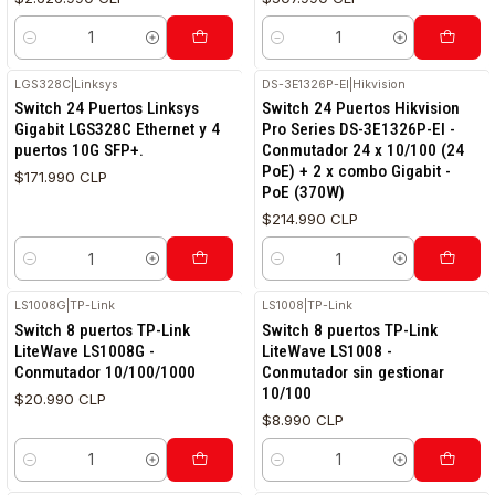
Cantidad
Cantidad
LGS328C
|
Linksys
DS-3E1326P-EI
|
Hikvision
Switch 24 Puertos Linksys
Switch 24 Puertos Hikvision
Gigabit LGS328C Ethernet y 4
Pro Series DS-3E1326P-EI -
puertos 10G SFP+.
Conmutador 24 x 10/100 (24
PoE) + 2 x combo Gigabit -
$171.990 CLP
PoE (370W)
$214.990 CLP
Cantidad
Cantidad
LS1008G
|
TP-Link
LS1008
|
TP-Link
Switch 8 puertos TP-Link
Switch 8 puertos TP-Link
LiteWave LS1008G -
LiteWave LS1008 -
Conmutador 10/100/1000
Conmutador sin gestionar
10/100
$20.990 CLP
$8.990 CLP
Cantidad
Cantidad