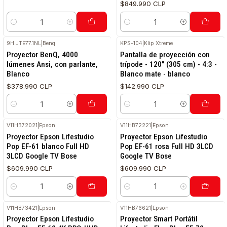
$849.990 CLP
Cantidad
Cantidad
9H.JTE77.1NL
|
Benq
KPS-104
|
Klip Xtreme
Proyector BenQ, 4000
Pantalla de proyección con
lúmenes Ansi, con parlante,
trípode - 120" (305 cm) - 4:3 -
Blanco
Blanco mate - blanco
$378.990 CLP
$142.990 CLP
Cantidad
Cantidad
V11HB72021
|
Epson
V11HB72221
|
Epson
Proyector Epson Lifestudio
Proyector Epson Lifestudio
Pop EF-61 blanco Full HD
Pop EF-61 rosa Full HD 3LCD
3LCD Google TV Bose
Google TV Bose
$609.990 CLP
$609.990 CLP
Cantidad
Cantidad
V11HB73421
|
Epson
V11HB76621
|
Epson
Proyector Epson Lifestudio
Proyector Smart Portátil