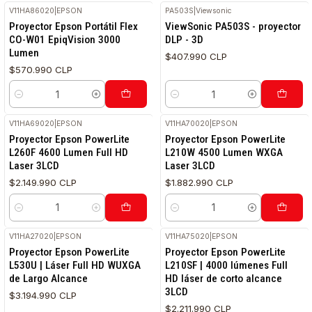
V11HA86020
|
EPSON
PA503S
|
Viewsonic
Proyector Epson Portátil Flex
ViewSonic PA503S - proyector
CO-W01 EpiqVision 3000
DLP - 3D
Lumen
$407.990 CLP
$570.990 CLP
Cantidad
Cantidad
V11HA69020
|
EPSON
V11HA70020
|
EPSON
Proyector Epson PowerLite
Proyector Epson PowerLite
L260F 4600 Lumen Full HD
L210W 4500 Lumen WXGA
Laser 3LCD
Laser 3LCD
$2.149.990 CLP
$1.882.990 CLP
Cantidad
Cantidad
V11HA27020
|
EPSON
V11HA75020
|
EPSON
Proyector Epson PowerLite
Proyector Epson PowerLite
L530U | Láser Full HD WUXGA
L210SF | 4000 lúmenes Full
de Largo Alcance
HD láser de corto alcance
3LCD
$3.194.990 CLP
$2.211.990 CLP