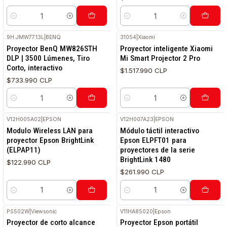
Cantidad
Cantidad
9H.JMW77.13L
|
BENQ
31054
|
Xiaomi
Proyector BenQ MW826STH
Proyector inteligente Xiaomi
DLP | 3500 Lúmenes, Tiro
Mi Smart Projector 2 Pro
Corto, interactivo
$1.517.990 CLP
$733.990 CLP
Cantidad
Cantidad
V12H005A02
|
EPSON
V12H007A23
|
EPSON
Modulo Wireless LAN para
Módulo táctil interactivo
proyector Epson BrightLink
Epson ELPFT01 para
(ELPAP11)
proyectores de la serie
BrightLink 1480
$122.990 CLP
$261.990 CLP
Cantidad
Cantidad
PS502W
|
Viewsonic
V11HA85020
|
Epson
Proyector de corto alcance
Proyector Epson portátil