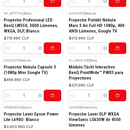
Cantidad
Cantidad
9H.JRT77.13L
|
Benq
D2325212
|
Nebula
Proyector Profesional LED
Proyector Portátil Nebula
BenQ LW550, 3000 Lúmenes,
Mars 3 Air Full HD 1080p, 400
WXGA, DLP, Blanco
ANSI Lúmenes, Google TV
$715.990 CLP
$512.990 CLP
Cantidad
Cantidad
D2425212
|
Nebula
5J.JJR26.21E
|
Benq
Proyector Nebula Capsule 3
Módulo Táctil Interactivo
(1080p Mini Google TV)
BenQ PointWrite™ PW03 para
Proyectores
$466.990 CLP
$321.990 CLP
Cantidad
Cantidad
V11HB29021
|
Epson
LS630W
|
Viewsonic
Proyector Laser Epson Power
Proyector Laser DLP WXGA
Lite L690U- Blanco
ViewSonic LS630W de 4500
lúmenes
$3.603.990 CLP