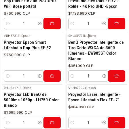
Pop Plus EF-62 4K PRO-UHD
Lifestudio Flex Plus EF-72 -
WiFi Bose portátil
Roble - 4K Pro UHD -Epson
$760.990 CLP
$1.133.990 CLP
Cantidad
Cantidad
V11HB73121
|
Epson
9H.JSP77.1NL
|
Benq
Proyector Epson Smart
BenQ Proyector Inteligente de
Lifestudio Pop Plus EF-62
Tiro Corto WXGA de 3600
lúmenes - EW805ST Color
$760.990 CLP
Blanco
$951.990 CLP
Cantidad
Cantidad
9H.JSY77.14L
|
Benq
V11HB79021
|
Epson
Proyector LED BenQ de
Proyector Laser Inteligente -
5000lms 1080p - LH750 Color
Epson Lifestudio Flex EF- 71
Blanco
$884.990 CLP
$1.695.990 CLP
Cantidad
Cantidad