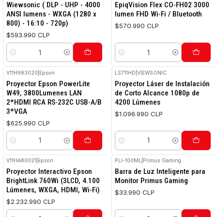
Wiewsonic ( DLP - UHP - 4000
EpiqVision Flex CO-FH02 3000
ANSI lumens - WXGA (1280 x
lumen FHD Wi-Fi / Bluetooth
800) - 16:10 - 720p)
$570.990 CLP
$593.990 CLP
Cantidad
Cantidad
V11H983020
|
Epson
LS711HD
|
VIEWSONIC
Proyector Epson PowerLite
Proyector Láser de Instalación
W49, 3800Lumenes LAN
de Corto Alcance 1080p de
2*HDMI RCA RS-232C USB-A/B
4200 Lúmenes
3*VGA
$1.096.990 CLP
$625.990 CLP
Cantidad
Cantidad
V11HA80021
|
Epson
PLI-100ML
|
Primus Gaming
Proyector Interactivo Epson
Barra de Luz Inteligente para
BrightLink 760Wi (3LCD, 4.100
Monitor Primus Gaming
Lúmenes, WXGA, HDMI, Wi-Fi)
$33.990 CLP
$2.232.990 CLP