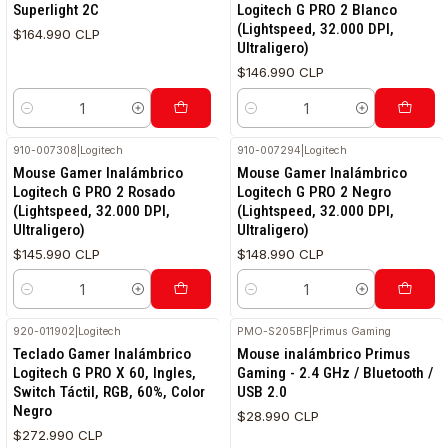
Superlight 2C
Logitech G PRO 2 Blanco
(Lightspeed, 32.000 DPI,
$164.990 CLP
Ultraligero)
$146.990 CLP
Cantidad
Cantidad
910-007308
|
Logitech
910-007294
|
Logitech
Mouse Gamer Inalámbrico
Mouse Gamer Inalámbrico
Logitech G PRO 2 Rosado
Logitech G PRO 2 Negro
(Lightspeed, 32.000 DPI,
(Lightspeed, 32.000 DPI,
Ultraligero)
Ultraligero)
$145.990 CLP
$148.990 CLP
Cantidad
Cantidad
920-011902
|
Logitech
PMO-S205BF
|
Primus Gaming
Teclado Gamer Inalámbrico
Mouse inalámbrico Primus
Logitech G PRO X 60, Ingles,
Gaming - 2.4 GHz / Bluetooth /
Switch Táctil, RGB, 60%, Color
USB 2.0
Negro
$28.990 CLP
$272.990 CLP