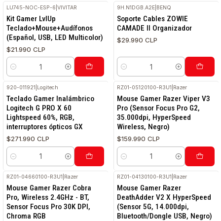
LU745-NOC-ESP-6
|
VIVITAR
9H.N1DGB.A2E
|
BENQ
Kit Gamer LvlUp
Soporte Cables ZOWIE
Teclado+Mouse+Audífonos
CAMADE II Organizador
(Español, USB, LED Multicolor)
$29.990 CLP
$21.990 CLP
Cantidad
Cantidad
920-011921
|
Logitech
RZ01-05120100-R3U1
|
Razer
Teclado Gamer Inalámbrico
Mouse Gamer Razer Viper V3
Logitech G PRO X 60
Pro (Sensor Focus Pro G2,
Lightspeed 60%, RGB,
35.000dpi, HyperSpeed
interruptores ópticos GX
Wireless, Negro)
$271.990 CLP
$159.990 CLP
Cantidad
Cantidad
RZ01-04660100-R3U1
|
Razer
RZ01-04130100-R3U1
|
Razer
Mouse Gamer Razer Cobra
Mouse Gamer Razer
Pro, Wireless 2.4GHz - BT,
DeathAdder V2 X HyperSpeed
Sensor Focus Pro 30K DPI,
(Sensor 5G, 14.000dpi,
Chroma RGB
Bluetooth/Dongle USB, Negro)