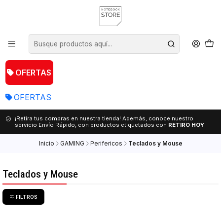
OFERTAS
OFERTAS
¡Retira tus compras en nuestra tienda! Además, conoce nuestro
servicio Envío Rápido, con productos etiquetados con
RETIRO HOY
Inicio
GAMING
Perifericos
Teclados y Mouse
Teclados y Mouse
FILTROS