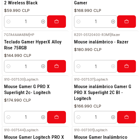
2 Wireless Black
Gamer
$59.990 CLP
$168.990 CLP
Cantidad
Cantidad
7G7A4AA#ABM
|
HP
RZ01-05120400-R3M1
|
Razer
Teclado Gamer HyperX Alloy
Mouse inalámbrico - Razer
Rise 75RGB
$180.990 CLP
$144.990 CLP
Cantidad
Cantidad
910-007530
|
Logitech
910-007537
|
Logitech
Mouse Gamer G PRO X
Mouse inalámbrico Gamer G
Superlight 2c- Logitech
PRO X Superlight 2C Bl -
Logitech
$174.990 CLP
$166.990 CLP
Cantidad
Cantidad
910-007544
|
Logitech
910-007301
|
Logitech
Mouse Gamer Logitech PRO X
Mouse Gamer Inalámbrico