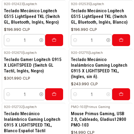
920-012423
|
Logitech
920-012535
|
Logitech
Teclado Mecánico Logitech
Teclado Mecánico Logitech
G515 LightSpeed TKL (Switch
G515 LightSpeed TKL (Switch
GL, Bluetooth, Inglés, Negro)
GL, Bluetooth, Inglés, Blanco)
$196.990 CLP
$196.990 CLP
Cantidad
Cantidad
920-012670
|
Logitech
920-012715
|
Logitech
RETIRO HOY
Teclado Gamer Logitech G915
Teclado Mecánico
X LIGHTSPEED (Switch GL
Inalámbrico Gaming Logitech
Tactil, Inglés, Negro)
G915 X LIGHTSPEED TKL,
(Ingles, sin ñ).
$301.990 CLP
$243.990 CLP
Cantidad
Cantidad
920-012732
|
Logitech
PMO-103
|
Primus Gaming
Teclado Mecánico
Mouse Primus Gaming, USB
Inalámbrico Gaming Logitech
2.0, Cableado, Gladius12800
G915 X LIGHTSPEED TKL,
PMO-103
Blanco Español Táctil
$14.990 CLP