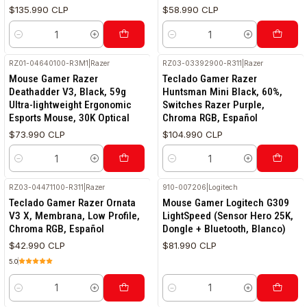
$135.990 CLP
$58.990 CLP
Cantidad
Cantidad
RZ01-04640100-R3M1
|
Razer
RZ03-03392900-R311
|
Razer
Mouse Gamer Razer
Teclado Gamer Razer
Deathadder V3, Black, 59g
Huntsman Mini Black, 60%,
Ultra-lightweight Ergonomic
Switches Razer Purple,
Esports Mouse, 30K Optical
Chroma RGB, Español
$73.990 CLP
$104.990 CLP
Cantidad
Cantidad
RZ03-04471100-R311
|
Razer
910-007206
|
Logitech
Teclado Gamer Razer Ornata
Mouse Gamer Logitech G309
V3 X, Membrana, Low Profile,
LightSpeed (Sensor Hero 25K,
Chroma RGB, Español
Dongle + Bluetooth, Blanco)
$42.990 CLP
$81.990 CLP
5.0
Cantidad
Cantidad