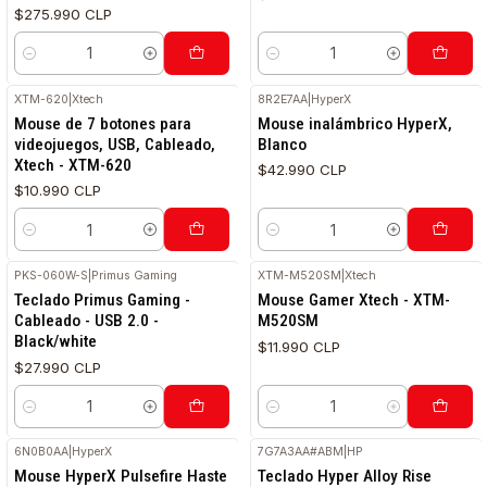
$275.990 CLP
Cantidad
Cantidad
XTM-620
|
Xtech
8R2E7AA
|
HyperX
Mouse de 7 botones para
Mouse inalámbrico HyperX,
videojuegos, USB, Cableado,
Blanco
Xtech - XTM-620
$42.990 CLP
$10.990 CLP
Cantidad
Cantidad
PKS-060W-S
|
Primus Gaming
XTM-M520SM
|
Xtech
Teclado Primus Gaming -
Mouse Gamer Xtech - XTM-
Cableado - USB 2.0 -
M520SM
Black/white
$11.990 CLP
$27.990 CLP
Cantidad
Cantidad
6N0B0AA
|
HyperX
7G7A3AA#ABM
|
HP
Mouse HyperX Pulsefire Haste
Teclado Hyper Alloy Rise