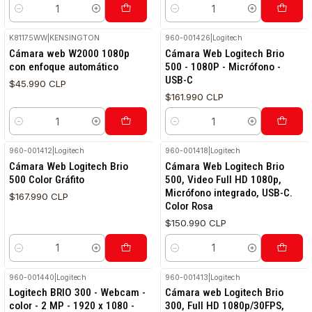
Cantidad
Cantidad
K81175WW
|
KENSINGTON
960-001426
|
Logitech
Cámara web W2000 1080p
Cámara Web Logitech Brio
con enfoque automático
500 - 1080P - Micrófono -
USB-C
$45.990 CLP
$161.990 CLP
Cantidad
Cantidad
960-001412
|
Logitech
960-001418
|
Logitech
Cámara Web Logitech Brio
Cámara Web Logitech Brio
500 Color Gráfito
500, Video Full HD 1080p,
Micrófono integrado, USB-C.
$167.990 CLP
Color Rosa
$150.990 CLP
Cantidad
Cantidad
960-001440
|
Logitech
960-001413
|
Logitech
Logitech BRIO 300 - Webcam -
Cámara web Logitech Brio
color - 2 MP - 1920 x 1080 -
300, Full HD 1080p/30FPS,