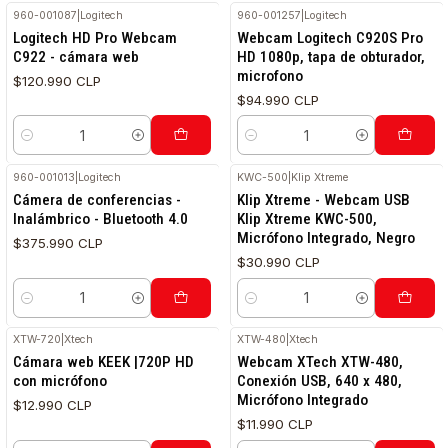
960-001087
|
Logitech
960-001257
|
Logitech
Logitech HD Pro Webcam
Webcam Logitech C920S Pro
C922 - cámara web
HD 1080p, tapa de obturador,
microfono
$120.990 CLP
$94.990 CLP
Cantidad
Cantidad
960-001013
|
Logitech
KWC-500
|
Klip Xtreme
Cámera de conferencias -
Klip Xtreme - Webcam USB
Inalámbrico - Bluetooth 4.0
Klip Xtreme KWC-500,
Micrófono Integrado, Negro
$375.990 CLP
$30.990 CLP
Cantidad
Cantidad
XTW-720
|
Xtech
XTW-480
|
Xtech
Cámara web KEEK |720P HD
Webcam XTech XTW-480,
con micrófono
Conexión USB, 640 x 480,
Micrófono Integrado
$12.990 CLP
$11.990 CLP