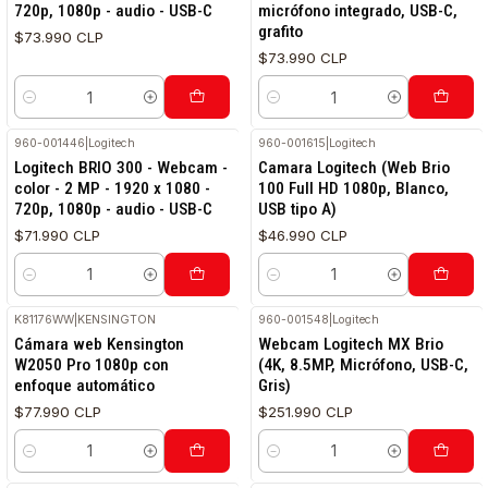
720p, 1080p - audio - USB-C
micrófono integrado, USB-C,
grafito
$73.990 CLP
$73.990 CLP
Cantidad
Cantidad
960-001446
|
Logitech
960-001615
|
Logitech
Logitech BRIO 300 - Webcam -
Camara Logitech (Web Brio
color - 2 MP - 1920 x 1080 -
100 Full HD 1080p, Blanco,
720p, 1080p - audio - USB-C
USB tipo A)
$71.990 CLP
$46.990 CLP
Cantidad
Cantidad
K81176WW
|
KENSINGTON
960-001548
|
Logitech
Cámara web Kensington
Webcam Logitech MX Brio
W2050 Pro 1080p con
(4K, 8.5MP, Micrófono, USB-C,
enfoque automático
Gris)
$77.990 CLP
$251.990 CLP
Cantidad
Cantidad