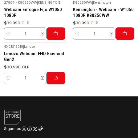
27804 - K80250WW
|
KENSINGTON
K80250WW
|
Kensington
Webcam Enfoque Fijo W1050
Kensington - Webcam - W1050
1080P
1080P K80250WW
$39.990 CLP
$38.990 CLP
Cantidad
Cantidad
4XC1S15018
|
Lenovo
Lenovo Webcam FHD Esencial
Gen2
$30.990 CLP
Cantidad
Síguenos