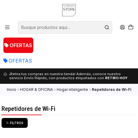
OFERTAS
OFERTAS
¡Retira tus compras en nuestra tienda! Además, conoce nuestro
servicio Envío Rápido, con productos etiquetados con
RETIRO HOY
Inicio
HOGAR & OFICINA
Hogar inteligente
Repetidores de Wi-Fi
Repetidores de Wi-Fi
FILTROS