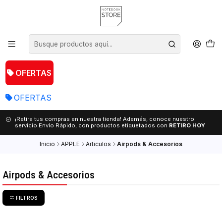
OFERTAS
OFERTAS
¡Retira tus compras en nuestra tienda! Además, conoce nuestro
servicio Envío Rápido, con productos etiquetados con
RETIRO HOY
Inicio
APPLE
Articulos
Airpods & Accesorios
Airpods & Accesorios
FILTROS