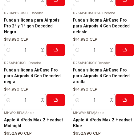
Cantidad
Cantidad
D23APP2C1SCL
|
Decoded
D25AP4C1SCYSC
|
Decoded
Funda silicona para Airpods
Funda silicona AirCase Pro
Pro 2ª y 1ª gen Decoded
para Airpods 4 Gen Decoded
Negro
celeste
$18.990 CLP
$14.990 CLP
Cantidad
Cantidad
D25AP4C1SCL
|
Decoded
D25AP4C1SCY
|
Decoded
Funda silicona AirCase Pro
Funda silicona AirCase Pro
para Airpods 4 Gen Decoded
para Airpods 4 Gen Decoded
negra
arcilla
$14.990 CLP
$14.990 CLP
Cantidad
Cantidad
MHWK4BE/A
|
Apple
MHWM4BE/A
|
Apple
Apple AirPods Max 2 Headset
Apple AirPods Max 2 Headset
Midnight
Blue
$652.990 CLP
$652.990 CLP