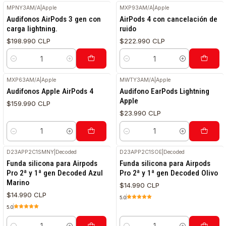
MPNY3AM/A
|
Apple
MXP93AM/A
|
Apple
RETIRO HOY
Audifonos AirPods 3 gen con
AirPods 4 con cancelación de
carga lightning.
ruido
$198.990 CLP
$222.990 CLP
Cantidad
Cantidad
MXP63AM/A
|
Apple
MWTY3AM/A
|
Apple
Audifonos Apple AirPods 4
Audifono EarPods Lightning
Apple
$159.990 CLP
$23.990 CLP
Cantidad
Cantidad
D23APP2C1SMNY
|
Decoded
D23APP2C1SOE
|
Decoded
Funda silicona para Airpods
Funda silicona para Airpods
Pro 2ª y 1ª gen Decoded Azul
Pro 2ª y 1ª gen Decoded Olivo
Marino
$14.990 CLP
$14.990 CLP
5.0
5.0