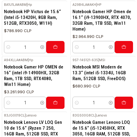
BA1U1LA#ABM
|
Hp
A29B4LA#AKH
|
HP
Notebook HP Victus de 15.6“
Notebook Gamer HP Omen de
(Intel i5-13420H, 8GB Ram,
16.1“ (i9-13900HX, RTX 4070,
512GB, RTX3050, W11H)
32GB Ram, 1TB SSD, Win11
Home)
$786.990 CLP
$2.964.990 CLP
Cantidad
Cantidad
A94XLLA#ABM
|
Hp
9S7-14S121-635
|
MSI
Notebook Gamer HP OMEN de
Notebook MSI Modern de
16“ (intel i9-14900HX, 32GB
13.3“ (intel i5-1334U, 16GB
Ram, 1TB SSD, RTX4080,
Ram, 512GB SSD, FreeDOS)
Win11 Home)
$680.990 CLP
$3.261.990 CLP
Cantidad
Cantidad
83JG0019CL
|
Lenovo
83GS00G8CL
|
Lenovo
Notebook Lenovo LV LOQ Gen
Notebook Gamer Lenovo LOQ
10 de 15.6“ (Ryzen 7 250,
de 15.6“ (i5-12450HX, RTX
16GB Ram, 512GB SSD, RTX
3050, 16GB RAM, 512GB SSD,