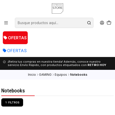
OFERTAS
OFERTAS
¡Retira tus compras en nuestra tienda! Además, conoce nuestro
servicio Envío Rápido, con productos etiquetados con
RETIRO HOY
Inicio
GAMING
Equipos
Notebooks
Notebooks
FILTROS