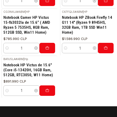
Cantidad
Cantidad
CG3N4LA#ABM
|
HP
C67FQLS#ABM
|
HP
RETIRO HOY
Notebook Gamer HP Victus
Notebook HP ZBook Firefly 14
15-fb3032la de 15.6“ ( AMD
G11 14" (Ryzen 9 8945HS,
Ryzen 5 7535HS, 8GB Ram,
32GB Ram, 1TB SSD Win11
512GB SSD, Win11 Home)
Home)
$785.990 CLP
$1.586.990 CLP
Cantidad
Cantidad
BA1U5LA#ABM
|
Hp
Notebook HP Victus de 15.6"
(Core i5-13420H, 16GB Ram,
512GB, RTC3050, W11 Home)
$891.990 CLP
Cantidad