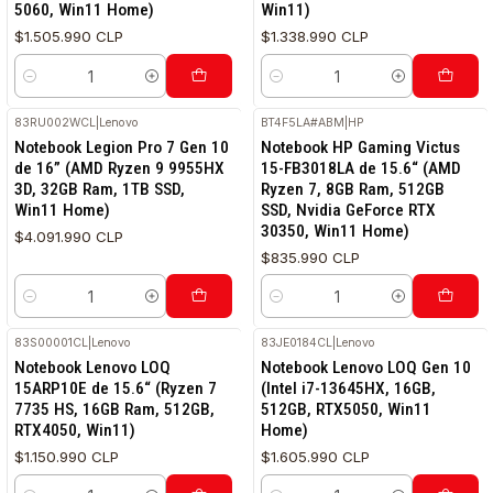
5060, Win11 Home)
Win11)
$1.505.990 CLP
$1.338.990 CLP
Cantidad
Cantidad
83RU002WCL
|
Lenovo
BT4F5LA#ABM
|
HP
Notebook Legion Pro 7 Gen 10
Notebook HP Gaming Victus
de 16” (AMD Ryzen 9 9955HX
15-FB3018LA de 15.6“ (AMD
3D, 32GB Ram, 1TB SSD,
Ryzen 7, 8GB Ram, 512GB
Win11 Home)
SSD, Nvidia GeForce RTX
30350, Win11 Home)
$4.091.990 CLP
$835.990 CLP
Cantidad
Cantidad
83S00001CL
|
Lenovo
83JE0184CL
|
Lenovo
Notebook Lenovo LOQ
Notebook Lenovo LOQ Gen 10
15ARP10E de 15.6“ (Ryzen 7
(Intel i7-13645HX, 16GB,
7735 HS, 16GB Ram, 512GB,
512GB, RTX5050, Win11
RTX4050, Win11)
Home)
$1.150.990 CLP
$1.605.990 CLP