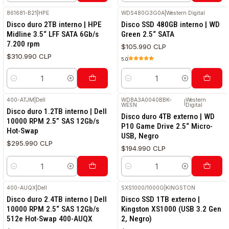
861681-B21
|
HPE
WDS480G3G0A
|
Western Digital
RETIRO HOY
Disco duro 2TB interno | HPE
Disco SSD 480GB interno | WD
Midline 3.5“ LFF SATA 6Gb/s
Green 2.5“ SATA
7.200 rpm
$105.990 CLP
$310.990 CLP
5.0
Cantidad
Cantidad
400-ATJM
|
Dell
WDBA3A0040BBK-
Western
|
WESN
Digital
RETIRO HOY
Disco duro 1.2TB interno | Dell
Disco duro 4TB externo | WD
10000 RPM 2.5” SAS 12Gb/s
P10 Game Drive 2.5“ Micro-
Hot-Swap
USB, Negro
$295.990 CLP
$194.990 CLP
Cantidad
Cantidad
400-AUQX
|
Dell
SXS1000/1000G
|
KINGSTON
RETIRO HOY
Disco duro 2.4TB interno | Dell
Disco SSD 1TB externo |
10000 RPM 2.5“ SAS 12Gb/s
Kingston XS1000 (USB 3.2 Gen
512e Hot-Swap 400-AUQX
2, Negro)