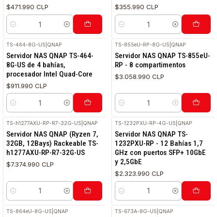
$471.990 CLP
$355.990 CLP
Cantidad
Cantidad
TS-464-8G-US
|
QNAP
TS-855eU-RP-8G-US
|
QNAP
Servidor NAS QNAP TS-464-
Servidor NAS QNAP TS-855eU-
8G-US de 4 bahías,
RP - 8 compartimentos
procesador Intel Quad-Core
$3.058.990 CLP
$911.990 CLP
Cantidad
Cantidad
TS-h1277AXU-RP-R7-32G-US
|
QNAP
TS-1232PXU-RP-4G-US
|
QNAP
Servidor NAS QNAP (Ryzen 7,
Servidor NAS QNAP TS-
32GB, 12Bays) Rackeable TS-
1232PXU-RP - 12 Bahías 1,7
h1277AXU-RP-R7-32G-US
GHz con puertos SFP+ 10GbE
y 2,5GbE
$7.374.990 CLP
$2.323.990 CLP
Cantidad
Cantidad
TS-864eU-8G-US
|
QNAP
TS-673A-8G-US
|
QNAP