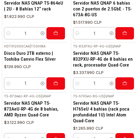
Servidor NAS QNAP TS-864eU
Servidor NAS QNAP 6 bahías
| 2U - 8 Bahías 12“ rack
con 2 puertos de 2.5GbE - TS-
673A-8G-US
$1.822.990 CLP
$1.517.990 CLP
Cantidad
Cantidad
HDTX120XSCAA
|
TOSHIBA
TS-832PXU-RP-4G-US
|
QNAP
Disco Duro 2TB externo |
Servidor NAS QNAP TS-
Toshiba Canvio Flex Silver
832PXU-RP-4G de 8 bahías en
rack, procesador Quad-Core
$139.990 CLP
$3.337.990 CLP
Cantidad
Cantidad
TS-873AeU-RP-4G-US
|
QNAP
TS-h765eU-8G-US
|
QNAP
Servidor NAS QNAP TS-
Servidor NAS QNAP TS-
873AeU-RP-4G de 8 bahías,
H765eU 4 bahías (rack poca
AMD Ryzen Quad-Core
profundidad 1U) Intel Atom
Quad-Core
$3.122.990 CLP
$1.265.990 CLP