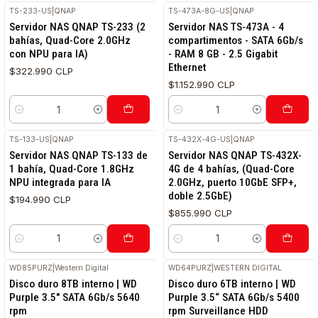
TS-233-US
|
QNAP
TS-473A-8G-US
|
QNAP
Servidor NAS QNAP TS-233 (2
Servidor NAS TS-473A - 4
bahías, Quad-Core 2.0GHz
compartimentos - SATA 6Gb/s
con NPU para IA)
- RAM 8 GB - 2.5 Gigabit
Ethernet
$322.990 CLP
$1.152.990 CLP
Cantidad
Cantidad
TS-133-US
|
QNAP
TS-432X-4G-US
|
QNAP
Servidor NAS QNAP TS-133 de
Servidor NAS QNAP TS-432X-
1 bahía, Quad-Core 1.8GHz
4G de 4 bahías, (Quad-Core
NPU integrada para IA
2.0GHz, puerto 10GbE SFP+,
doble 2.5GbE)
$194.990 CLP
$855.990 CLP
Cantidad
Cantidad
WD85PURZ
|
Western Digital
WD64PURZ
|
WESTERN DIGITAL
Disco duro 8TB interno | WD
Disco duro 6TB interno | WD
Purple 3.5" SATA 6Gb/s 5640
Purple 3.5“ SATA 6Gb/s 5400
rpm
rpm Surveillance HDD