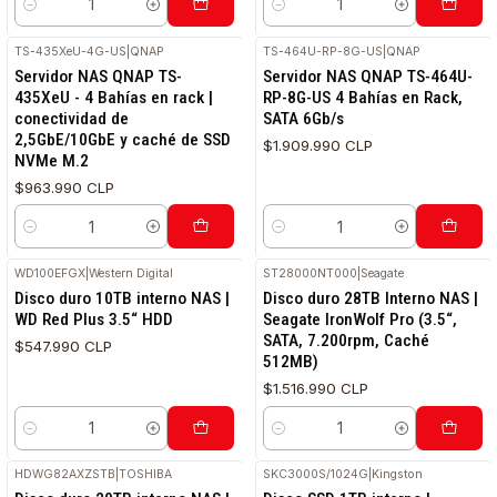
Cantidad
Cantidad
TS-435XeU-4G-US
|
QNAP
TS-464U-RP-8G-US
|
QNAP
Servidor NAS QNAP TS-
Servidor NAS QNAP TS-464U-
435XeU - 4 Bahías en rack |
RP-8G-US 4 Bahías en Rack,
conectividad de
SATA 6Gb/s
2,5GbE/10GbE y caché de SSD
$1.909.990 CLP
NVMe M.2
$963.990 CLP
Cantidad
Cantidad
WD100EFGX
|
Western Digital
ST28000NT000
|
Seagate
Disco duro 10TB interno NAS |
Disco duro 28TB Interno NAS |
WD Red Plus 3.5“ HDD
Seagate IronWolf Pro (3.5“,
SATA, 7.200rpm, Caché
$547.990 CLP
512MB)
$1.516.990 CLP
Cantidad
Cantidad
HDWG82AXZSTB
|
TOSHIBA
SKC3000S/1024G
|
Kingston