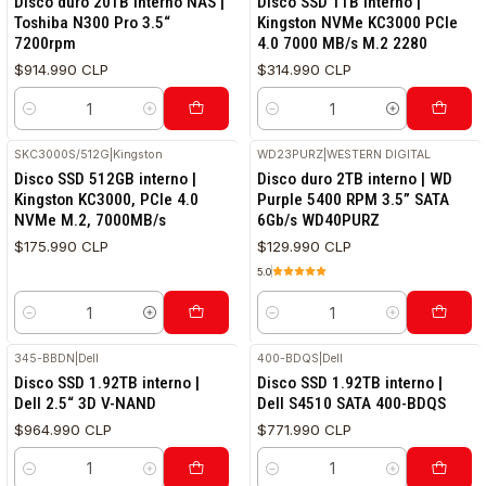
Disco duro 20TB interno NAS |
Disco SSD 1TB interno |
Toshiba N300 Pro 3.5“
Kingston NVMe KC3000 PCIe
7200rpm
4.0 7000 MB/s M.2 2280
$914.990 CLP
$314.990 CLP
Cantidad
Cantidad
SKC3000S/512G
|
Kingston
WD23PURZ
|
WESTERN DIGITAL
RETIRO HOY
Disco SSD 512GB interno |
Disco duro 2TB interno | WD
Kingston KC3000, PCIe 4.0
Purple 5400 RPM 3.5” SATA
NVMe M.2, 7000MB/s
6Gb/s WD40PURZ
$175.990 CLP
$129.990 CLP
5.0
Cantidad
Cantidad
345-BBDN
|
Dell
400-BDQS
|
Dell
RETIRO HOY
RETIRO HOY
Disco SSD 1.92TB interno |
Disco SSD 1.92TB interno |
Dell 2.5“ 3D V-NAND
Dell S4510 SATA 400-BDQS
$964.990 CLP
$771.990 CLP
Cantidad
Cantidad