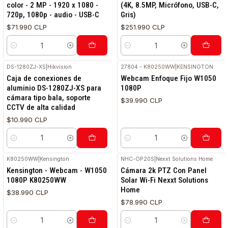
color - 2 MP - 1920 x 1080 -
(4K, 8.5MP, Micrófono, USB-C,
720p, 1080p - audio - USB-C
Gris)
$71.990 CLP
$251.990 CLP
Cantidad
Cantidad
DS-1280ZJ-XS
|
Hikvision
27804 - K80250WW
|
KENSINGTON
Caja de conexiones de
Webcam Enfoque Fijo W1050
aluminio DS-1280ZJ-XS para
1080P
cámara tipo bala, soporte
$39.990 CLP
CCTV de alta calidad
$10.990 CLP
Cantidad
Cantidad
K80250WW
|
Kensington
NHC-OP20S
|
Nexxt Solutions Home
RETIRO HOY
Kensington - Webcam - W1050
Cámara 2k PTZ Con Panel
1080P K80250WW
Solar Wi-Fi Nexxt Solutions
Home
$38.990 CLP
$78.990 CLP
Cantidad
Cantidad