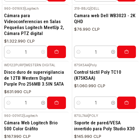
960-001693
|
Logitech
319-BBJQ
|
DELL
Cámara para
Camara web Dell WB3023 - 2K
Videoconferencias en Salas
QHD
Pequeñas Logitech MeetUp 2,
$76.990 CLP
Cámara PTZ digital
$1.322.990 CLP
Cantidad
Cantidad
WD122PURP
|
WESTERN DIGITAL
875K5AA
|
Poly
Disco duro de supervigilancia
Control táctil Poly TC10
de 12TB Western Digital
(875K5AA)
Purple Pro 256MB 3.5IN SATA
$1.060.990 CLP
$631.990 CLP
Cantidad
Cantidad
960-001412
|
Logitech
875L7AA
|
POLY
Cámara Web Logitech Brio
Soporte de pared/VESA
500 Color Gráfito
invertido para Poly Studio X30
$167.990 CLP
$145.990 CLP