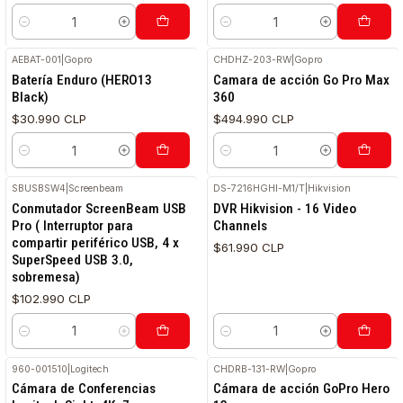
Cantidad
Cantidad
AEBAT-001
|
Gopro
CHDHZ-203-RW
|
Gopro
Batería Enduro (HERO13
Camara de acción Go Pro Max
Black)
360
$30.990 CLP
$494.990 CLP
Cantidad
Cantidad
SBUSBSW4
|
Screenbeam
DS-7216HGHI-M1/T
|
Hikvision
Conmutador ScreenBeam USB
DVR Hikvision - 16 Video
Pro ( Interruptor para
Channels
compartir periférico USB, 4 x
$61.990 CLP
SuperSpeed USB 3.0,
sobremesa)
$102.990 CLP
Cantidad
Cantidad
960-001510
|
Logitech
CHDRB-131-RW
|
Gopro
Cámara de Conferencias
Cámara de acción GoPro Hero