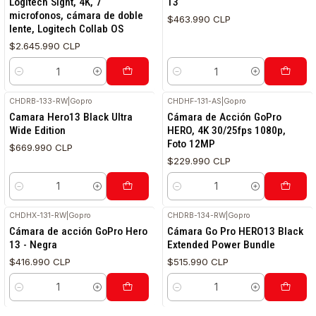
Logitech Sight, 4K, 7
13
microfonos, cámara de doble
$463.990 CLP
lente, Logitech Collab OS
$2.645.990 CLP
Cantidad
Cantidad
CHDRB-133-RW
|
Gopro
CHDHF-131-AS
|
Gopro
Camara Hero13 Black Ultra
Cámara de Acción GoPro
Wide Edition
HERO, 4K 30/25fps 1080p,
Foto 12MP
$669.990 CLP
$229.990 CLP
Cantidad
Cantidad
CHDHX-131-RW
|
Gopro
CHDRB-134-RW
|
Gopro
Cámara de acción GoPro Hero
Cámara Go Pro HERO13 Black
13 - Negra
Extended Power Bundle
$416.990 CLP
$515.990 CLP
Cantidad
Cantidad