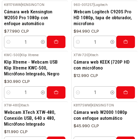
K81176WW
|
KENSINGTON
960-001257
|
Logitech
Cámara web Kensington
Webcam Logitech C920S Pro
W2050 Pro 1080p con
HD 1080p, tapa de obturador,
enfoque automático
microfono
$77.990 CLP
$94.990 CLP
Cantidad
Cantidad
KWC-500
|
Klip Xtreme
XTW-720
|
Xtech
Klip Xtreme - Webcam USB
Cámara web KEEK |720P HD
Klip Xtreme KWC-500,
con micrófono
Micrófono Integrado, Negro
$12.990 CLP
$30.990 CLP
Cantidad
Cantidad
XTW-480
|
Xtech
K81175WW
|
KENSINGTON
Webcam XTech XTW-480,
Cámara web W2000 1080p
Conexión USB, 640 x 480,
con enfoque automático
Micrófono Integrado
$45.990 CLP
$11.990 CLP