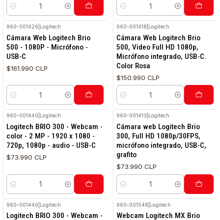
Cantidad
Cantidad
960-001426
|
Logitech
960-001418
|
Logitech
Cámara Web Logitech Brio
Cámara Web Logitech Brio
500 - 1080P - Micrófono -
500, Video Full HD 1080p,
USB-C
Micrófono integrado, USB-C.
Color Rosa
$161.990 CLP
$150.990 CLP
Cantidad
Cantidad
960-001440
|
Logitech
960-001413
|
Logitech
Logitech BRIO 300 - Webcam -
Cámara web Logitech Brio
color - 2 MP - 1920 x 1080 -
300, Full HD 1080p/30FPS,
720p, 1080p - audio - USB-C
micrófono integrado, USB-C,
grafito
$73.990 CLP
$73.990 CLP
Cantidad
Cantidad
960-001446
|
Logitech
960-001548
|
Logitech
Logitech BRIO 300 - Webcam -
Webcam Logitech MX Brio