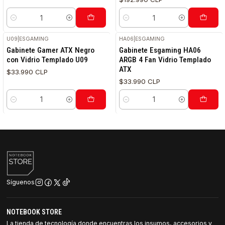
Cantidad
Cantidad
U09
|
ESGAMING
HA06
|
ESGAMING
Gabinete Gamer ATX Negro
Gabinete Esgaming HA06
con Vidrio Templado U09
ARGB 4 Fan Vidrio Templado
ATX
$33.990 CLP
$33.990 CLP
Cantidad
Cantidad
Síguenos
NOTEBOOK STORE
La tienda de tecnología donde encuentras los insumos, accesorios y