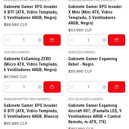
INVADERXBTFMT-BKCWW
|
XPG
INVADERXMINIMT-BKCWW
|
XPG
Gabinete Gamer XPG Invader
Gabinete Gamer XPG Invader
X BTF (ATX, Vidrio Templado,
X Mini (Mini ATX, Vidrio
5 Ventiladores ARGB, Negro)
Templado, 5 Ventiladores
ARGB, Negro)
$89.990 CLP
$53.990 CLP
Cantidad
Cantidad
ZERO
|
ESGAMING
REBEL
|
ESGAMING
Gabinete EsGaming ZERO
Gabinete Gamer Esgaming
(Micro ATX, Vidrio Templado,
Rebel - Negro
6 Ventiladores ARGB, Negro)
$55.990 CLP
$67.990 CLP
Cantidad
Cantidad
INVADERXBTFMT-WHCWW
|
XPG
XPH BLACK
|
ESGAMING
Gabinete Gamer XPG Invader
Gabinete Gamer Esgaming
X BTF (ATX, Vidrio Templado,
Aircraft 007, (Pantalla LED, 9
5 Ventiladores ARGB, Blanco)
Ventiladores ARGB + Control
Remoto, m-ATX, ITX)
$85.990 CLP
$192.990 CLP