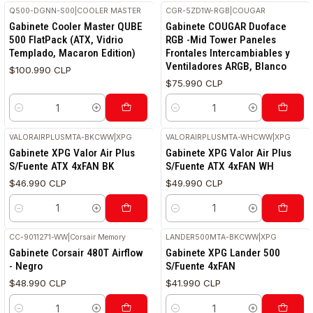
Q500-DGNN-S00
|
COOLER MASTER
CGR-5ZD1W-RGB
|
COUGAR
Gabinete Cooler Master QUBE
Gabinete COUGAR Duoface
500 FlatPack (ATX, Vidrio
RGB -Mid Tower Paneles
Templado, Macaron Edition)
Frontales Intercambiables y
Ventiladores ARGB, Blanco
$100.990 CLP
$75.990 CLP
Cantidad
Cantidad
VALORAIRPLUSMTA-BKCWW
|
XPG
VALORAIRPLUSMTA-WHCWW
|
XPG
Gabinete XPG Valor Air Plus
Gabinete XPG Valor Air Plus
S/Fuente ATX 4xFAN BK
S/Fuente ATX 4xFAN WH
$46.990 CLP
$49.990 CLP
Cantidad
Cantidad
CC-9011271-WW
|
Corsair Memory
LANDER500MTA-BKCWW
|
XPG
Gabinete Corsair 480T Airflow
Gabinete XPG Lander 500
- Negro
S/Fuente 4xFAN
$48.990 CLP
$41.990 CLP