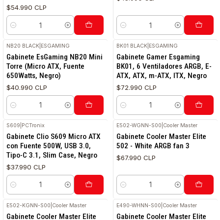
$54.990 CLP
Cantidad
Cantidad
NB20 BLACK
|
ESGAMING
BK01 BLACK
|
ESGAMING
Gabinete EsGaming NB20 Mini
Gabinete Gamer Esgaming
Torre (Micro ATX, Fuente
BK01, 6 Ventiladores ARGB, E-
650Watts, Negro)
ATX, ATX, m-ATX, ITX, Negro
$40.990 CLP
$72.990 CLP
Cantidad
Cantidad
S609
|
PCTronix
E502-WGNN-S00
|
Cooler Master
Gabinete Clio S609 Micro ATX
Gabinete Cooler Master Elite
con Fuente 500W, USB 3.0,
502 - White ARGB fan 3
Tipo-C 3.1, Slim Case, Negro
$67.990 CLP
$37.990 CLP
Cantidad
Cantidad
E502-KGNN-S00
|
Cooler Master
E490-WHNN-S00
|
Cooler Master
Gabinete Cooler Master Elite
Gabinete Cooler Master Elite