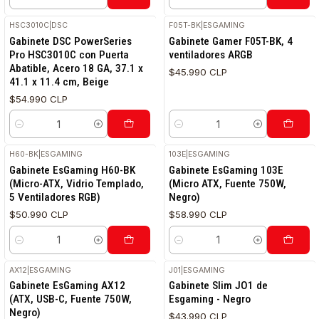
Cantidad
Cantidad
HSC3010C
|
DSC
F05T-BK
|
ESGAMING
Gabinete DSC PowerSeries
Gabinete Gamer F05T-BK, 4
Pro HSC3010C con Puerta
ventiladores ARGB
Abatible, Acero 18 GA, 37.1 x
$45.990 CLP
41.1 x 11.4 cm, Beige
$54.990 CLP
Cantidad
Cantidad
H60-BK
|
ESGAMING
103E
|
ESGAMING
Gabinete EsGaming H60-BK
Gabinete EsGaming 103E
(Micro-ATX, Vidrio Templado,
(Micro ATX, Fuente 750W,
5 Ventiladores RGB)
Negro)
$50.990 CLP
$58.990 CLP
Cantidad
Cantidad
AX12
|
ESGAMING
J01
|
ESGAMING
Gabinete EsGaming AX12
Gabinete Slim JO1 de
(ATX, USB-C, Fuente 750W,
Esgaming - Negro
Negro)
$43.990 CLP