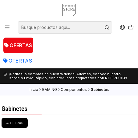
OFERTAS
OFERTAS
¡Retira tus compras en nuestra tienda! Además, conoce nuestro
servicio Envío Rápido, con productos etiquetados con
RETIRO HOY
Inicio
GAMING
Componentes
Gabinetes
Gabinetes
FILTROS