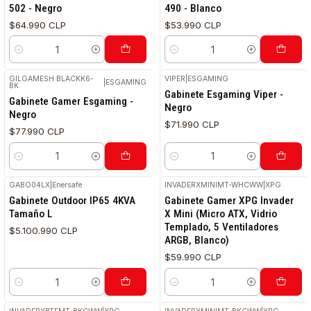
502 - Negro
490 - Blanco
$64.990 CLP
$53.990 CLP
Cantidad
Cantidad
GILGAMESH BLACKK6-
VIPER
|
ESGAMING
|
ESGAMING
BK
Gabinete Esgaming Viper -
Gabinete Gamer Esgaming -
Negro
Negro
$71.990 CLP
$77.990 CLP
Cantidad
Cantidad
GABO04LX
|
Enersafe
INVADERXMINIMT-WHCWW
|
XPG
Gabinete Outdoor IP65 4KVA
Gabinete Gamer XPG Invader
Tamaño L
X Mini (Micro ATX, Vidrio
Templado, 5 Ventiladores
$5.100.990 CLP
ARGB, Blanco)
$59.990 CLP
Cantidad
Cantidad