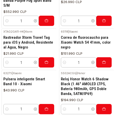
banda Purple Fog Sport Band
$26.990 CLP
S/M
$552.990 CLP
Cantidad
Cantidad
XTAG2GA11-HK
|
Xtorm
65118
|
Xiaomi
Rastreador Xtorm Travel Tag
Correa de fluorocaucho para
para iOS y Android, Resistente
Xiaomi Watch S4 41mm, color
al Agua, Negro
negro
$21.990 CLP
$151.990 CLP
Cantidad
Cantidad
63275
|
Xiaomi
5502ACGQ
|
Honor
Pulsera inteligente Smart
Reloj Honor Watch 6 Shadow
Band 10 - Xiaomi
Black (1.46" AMOLED LTPS,
Batería 980mAh, GPS Doble
$43.990 CLP
Banda, 5ATM/IP69)
$194.990 CLP
Cantidad
Cantidad