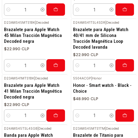
Cantidad
Cantidad
D23AWS45MTS1BK
|
Decoded
D24AWS41TSL4SDR
|
Decoded
Brazalete para Apple Watch
Brazalete para Apple Watch
45 Milan Tracción Magnética
40/41 mm de Silicona
Decoded negra
Tracción Magnética Loop
Decoded lavanda
$22.990 CLP
$22.990 CLP
Cantidad
Cantidad
D23AWS41MTS1BK
|
Decoded
5504ACGP
|
Honor
Brazalete para Apple Watch
Honor - Smart watch - Black -
41 Milan Tracción Magnética
Choice
Decoded negra
$48.990 CLP
$22.990 CLP
Cantidad
Cantidad
D24AWS45TSL4SGB
|
Decoded
D23AWS45MTS1TM
|
Decoded
Banda para Apple Watch
Brazalete de Titanio para