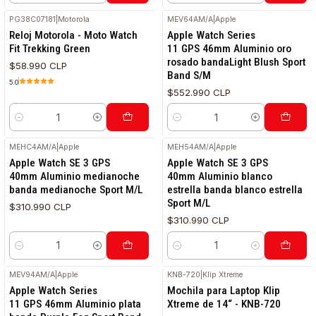
PG38C07181
|
Motorola
MEV64AM/A
|
Apple
Reloj Motorola - Moto Watch
Apple Watch Series
Fit Trekking Green
11 GPS 46mm Aluminio oro
rosado bandaLight Blush Sport
$58.990 CLP
Band S/M
5.0
$552.990 CLP
Cantidad
Cantidad
MEHC4AM/A
|
Apple
MEH54AM/A
|
Apple
RETIRO HOY
Apple Watch SE 3 GPS
Apple Watch SE 3 GPS
40mm Aluminio medianoche
40mm Aluminio blanco
banda medianoche Sport M/L
estrella banda blanco estrella
Sport M/L
$310.990 CLP
$310.990 CLP
Cantidad
Cantidad
MEV94AM/A
|
Apple
KNB-720
|
Klip Xtreme
Apple Watch Series
Mochila para Laptop Klip
11 GPS 46mm Aluminio plata
Xtreme de 14“ - KNB-720