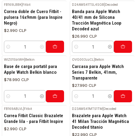
FB169LBBK
|
Fitbit
D24AWS41TSL4SGB
|
Decoded
RETIRO HOY
Correa doble de Cuero Fitbit -
Banda para Apple Watch
pulsera 16x9mm (para Inspire
40/41 mm de Silicona
Negro)
Tracción Magnética Loop
Decoded azul
$2.990 CLP
$26.990 CLP
Cantidad
Cantidad
WIZ015btWH
|
Belkin
OVG003zzCL
|
Belkin
Base de carga portatil para
Carcasa para Apple Watch
Apple Watch Belkin blanco
Series 7 Belkin, 41mm,
Transparente
$78.990 CLP
$27.990 CLP
Cantidad
Cantidad
FB169ABLVL
|
Fitbit
D23AWS41MTS1TM
|
Decoded
RETIRO HOY
Correa Fitbit Classic Brazalete
Brazalete para Apple Watch
Grande lila - para Fitbit Inspire
41 Milan Tracción Magnética
Decoded titanio
$2.990 CLP
$22.990 CLP