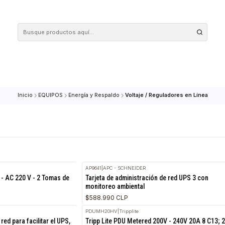
 tus compras en nuestra tienda! Además, conoce nuestro servicio Envío Rápido, con 
Inicio
EQUIPOS
Energía y Respaldo
Voltaje / Regulador
AP9641
|
APC - SCHNEIDER
 Voltaje - AC 220 V - 2 Tomas de
Tarjeta de administración de red
monitoreo ambiental
$588.990 CLP