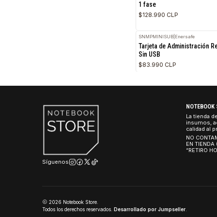
AP9544
|
APC
Tarjeta de administra
1 fase
$128.990 CLP
SNMPMINISUB
|
Enersafe
Tarjeta de Adminis
Sin USB
$83.990 CLP
NO
La 
ins
cal
NO
EN
“R
Síguenos