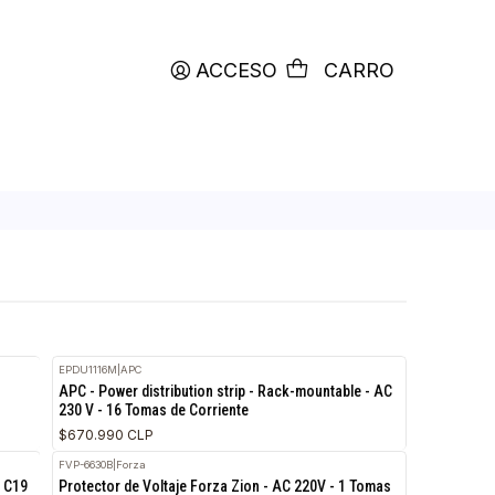
productos etiquetados con
RETIRO HOY
ACCESO
C
es en Línea
EPDU1116M
|
APC
 UPS 3 con
APC - Power distribution strip - Rack-mounta
230 V - 16 Tomas de Corriente
$670.990 CLP