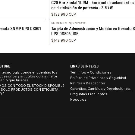
PDUMH20HV
|
Tripplite
ción de red para facilitar el UPS,
Tripp Lite PDU Metered 200V - 2
C20 Horizontal 1URM - horizonta
de distribución de potencia - 3.8
$132.990 CLP
SNMPMTMINI
|
Enersafe
tración Remota SNMP UPS DS801
Tarjeta de Administración y Mo
UPS DS806 USB
$142.990 CLP
TEBOOK STORE
LINKS DE INTERES
tienda de tecnología donde encuentras los
Términos y Condicion
umos, accesorios y artículos con la mejor
Política de Privacidad
idad al precio que buscas.
Retiros y Despachos
 CONTAMOS CON TODO EL STOCK DISPONIBLE
Garantías, Cambios y 
 TIENDA (SOLO PRODUCTOS CON ETIQUETA
ETIRO HOY”
Preguntas Frecuentes
Nosotros