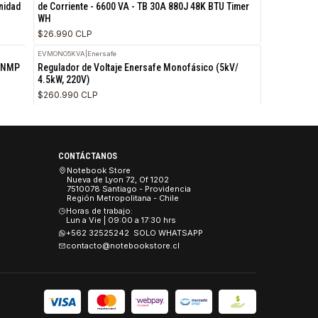
FVP-6630B
|
Forza
40V 20A 8 C13; 2 C19
Protector de Voltaje Forza Zion - AC 220V - 
l rackmount - unidad
de Corriente - 6600 VA - TB 30A 880J 48K BT
 kW
WH
$26.990 CLP
EVMONO5KVA
|
Enersafe
nitoreo Remoto SNMP
Regulador de Voltaje Enersafe Monofásico (
4.5kW, 220V)
$260.990 CLP
CONTÁCTANOS
es
Notebook Store
Nueva de Lyon 72, Of 1202
 y Seguridad
7510078 Santiago - Providencia
Región Metropolitana - Chile
Devoluciones.
Horas de trabajo:
Lun a Vie | 09:00 a 17:30 hrs
+562 32525242 SOLO WHATSAPP
contacto@notebookstore.cl