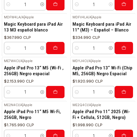
Cantidad
Cantidad
MDFW4LA/A
|
Apple
MDFV4LA/A
|
Apple
Magic Keyboard para iPad Air
Magic Keyboard para iPad Air
13 M3 español blanco
11" (M3) – Español – Blanco
$367.990 CLP
$334.990 CLP
Cantidad
Cantidad
ME7W4CI/A
|
Apple
MDYJ4CI/A
|
Apple
Apple iPad Pro 13“ M5 (Wi-Fi ,
Apple iPad Pro 13“ Wi-Fi (Chip
256GB) Negro espacial
M5, 256GB) Negro Espacial
$2.153.990 CLP
$1.920.990 CLP
Cantidad
Cantidad
ME2N4CI/A
|
Apple
ME2Q4CI/A
|
Apple
Apple iPad Pro 11“ M5 Wi-Fi,
Apple iPad Pro 11“ 2025 (Wi-
256GB, Negro
Fi + Cellula, 512GB, Negro)
$1.765.990 CLP
$1.998.990 CLP