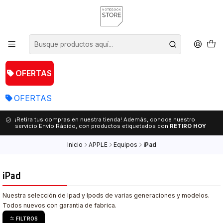
OFERTAS
OFERTAS
¡Retira tus compras en nuestra tienda! Además, conoce nuestro
servicio Envío Rápido, con productos etiquetados con
RETIRO HOY
Inicio
APPLE
Equipos
iPad
iPad
Nuestra selección de Ipad y Ipods de varias generaciones y modelos.
Todos nuevos con garantia de fabrica.
FILTROS