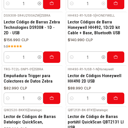
Cantidad
Cantidad
DS9308-SR4U2100AZW
|
ZEBRA
HH492-R1-1USB-5
|
HONEYWELL
Lector Código de Barras Zebra
Lector Códigos de Barra
Technologies DS9308 - 1D -
Honeywell HH492, 1D/2D kit
2D - USB
Cable + Base, Bluetooth USB
$156.990 CLP
$140.990 CLP
5.0
Cantidad
Cantidad
TRG-TC2L-SNP1-01
|
ZEBRA
HH490-R1-1USB-1-N
|
Honeywell
Empuñadura Trigger para
Lector de Códigos Honeywell
Colectores de Datos Zebra
HH490 2D USB
$82.990 CLP
$88.990 CLP
Cantidad
Cantidad
QW2520-BKK1S
|
Datalogic
QBT2131-BK-BTK1
|
Datalogic
Lector de Códigos de Barras
Lector de Código de Barras
Datalogic QuickScan,
portátil QuickScan QBT2131 LI
USB