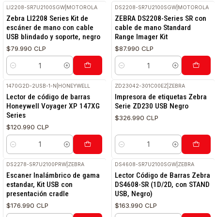
LI2208-SR7U2100SGW
|
MOTOROLA
DS2208-SR7U2100SGW
|
MOTOROLA
Zebra LI2208 Series Kit de
ZEBRA DS2208-Series SR con
escáner de mano con cable
cable de mano Standard
USB blindado y soporte, negro
Range Imager Kit
$79.990 CLP
$87.990 CLP
Cantidad
Cantidad
1470G2D-2USB-1-N
|
HONEYWELL
ZD23042-301C00EZ
|
ZEBRA
Lector de código de barras
Impresora de etiquetas Zebra
Honeywell Voyager XP 147XG
Serie ZD230 USB Negro
Series
$326.990 CLP
$120.990 CLP
Cantidad
Cantidad
DS2278-SR7U2100PRW
|
ZEBRA
DS4608-SR7U2100SGW
|
ZEBRA
RETIRO HOY
Escaner Inalámbrico de gama
Lector Código de Barras Zebra
estandar, Kit USB con
DS4608-SR (1D/2D, con STAND
presentación cradle
USB, Negro)
$176.990 CLP
$163.990 CLP