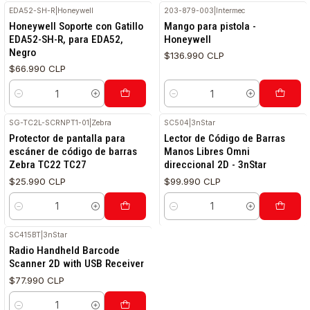
EDA52-SH-R
|
Honeywell
203-879-003
|
Intermec
Honeywell Soporte con Gatillo
Mango para pistola -
EDA52-SH-R, para EDA52,
Honeywell
Negro
$136.990 CLP
$66.990 CLP
Cantidad
Cantidad
SG-TC2L-SCRNPT1-01
|
Zebra
SC504
|
3nStar
Protector de pantalla para
Lector de Código de Barras
escáner de código de barras
Manos Libres Omni
Zebra TC22 TC27
direccional 2D - 3nStar
$25.990 CLP
$99.990 CLP
Cantidad
Cantidad
SC415BT
|
3nStar
Radio Handheld Barcode
Scanner 2D with USB Receiver
$77.990 CLP