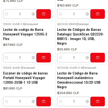
$75.990 CLP
$160.990 CLP
Cantidad
Cantidad
1250G-2USB-1-N
|
Honeywell
QD2220-BKK1S
|
Datalogic
Lector de codigo de Barra
Lector de Códigos de Barras
Honeywell Voyager 1250G-2
Datalogic QuickScan QD2220-
Flex
BKK1S - Imager 1D, USB,
Negro
$97.990 CLP
$55.990 CLP
Cantidad
Cantidad
1200G-2USB-1
|
Honeywell
1472G2D-2USB-5-N
|
Honeywell
Escáner de código de barras
Lector de Código de Barra
Portatil Honeywell Voyager
Honeywell inalámbrico
1200G-2USB-1 1D USB
Omnidireccional 1D/2D USB
Negro
$81.990 CLP
$204.990 CLP
Cantidad
Cantidad