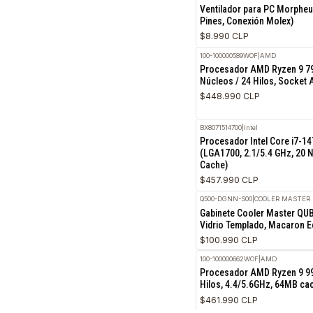
Procesador Intel Co
LGA1700 Socket
$486.990 CLP
BFR-14RGB
|
MORPHEUS
Ventilador para PC
Pines, Conexión Mol
$8.990 CLP
100-100000589WOF
|
AMD
Procesador AMD Ryz
Núcleos / 24 Hilos,
$448.990 CLP
BX8071514700
|
Intel
Procesador Intel Co
(LGA1700, 2.1/5.4 G
Cache)
$457.990 CLP
Q500-DGNN-S00
|
COOLER
Gabinete Cooler Mas