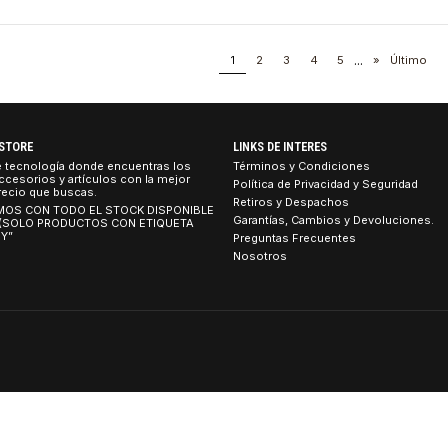
caron Edition)
$391.990 CLP
4P57A72671
|
Lenovo
RETIRO HOY
en 9 9900X (AM5, 12 Cores, 24
Fuente de Poder 1100W Lenovo p
64MB caché)
Thinksystem (230V/115V, Platin
$279.990 CLP
1
2
3
4
5
.
TEBOOK STORE
LINKS DE INTERES
tienda de tecnología donde encuentras los
Términos y Condicion
umos, accesorios y artículos con la mejor
Política de Privacidad
idad al precio que buscas.
Retiros y Despachos
 CONTAMOS CON TODO EL STOCK DISPONIBLE
Garantías, Cambios y 
 TIENDA (SOLO PRODUCTOS CON ETIQUETA
ETIRO HOY”
Preguntas Frecuentes
Nosotros