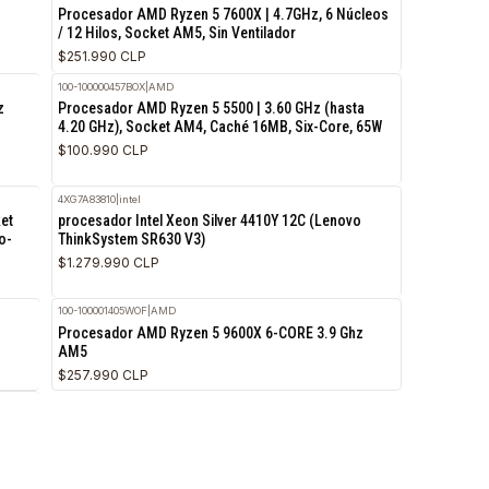
 | UHD Graphics 770,
Disipador de CPU Morpheus Gaming A100 AR
 Cache (Raptor
Intel/AMD, 120mm)
$26.990 CLP
100-100000593WOF
|
AMD
Procesador AMD Ryzen 5 7600X | 4.7GHz, 6 
/ 12 Hilos, Socket AM5, Sin Ventilador
$251.990 CLP
100-100000457BOX
|
AMD
 8-Core, 3,8Ghz
Procesador AMD Ryzen 5 5500 | 3.60 GHz (h
4, Radeon Vega
4.20 GHz), Socket AM4, Caché 16MB, Six-Cor
$100.990 CLP
4XG7A83810
|
intel
A II, AMD Socket
procesador Intel Xeon Silver 4410Y 12C (Len
I, 2xM.2, Micro-
ThinkSystem SR630 V3)
$1.279.990 CLP
100-100001405WOF
|
AMD
8 core 3.8 Ghz
Procesador AMD Ryzen 5 9600X 6-CORE 3.9 