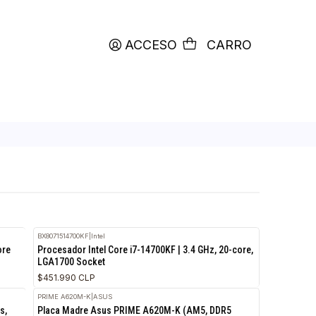
productos etiquetados con
RETIRO HOY
ACCESO
C
BX8071514700KF
|
Intel
KF 3.5 GHz 14-core
Procesador Intel Core i7-14700KF | 3.4 GHz, 
LGA1700 Socket
$451.990 CLP