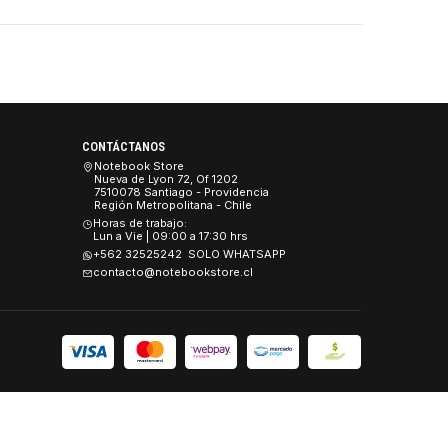
AM5
$257.990 CLP
ara Servidor
um, Hot-Swap)
..
»
Último
CONTÁCTANOS
es
Notebook Store
Nueva de Lyon 72, Of 1202
 y Seguridad
7510078 Santiago - Providencia
Región Metropolitana - Chile
Devoluciones.
Horas de trabajo:
Lun a Vie | 09:00 a 17:30 hrs
+562 32525242 SOLO WHATSAPP