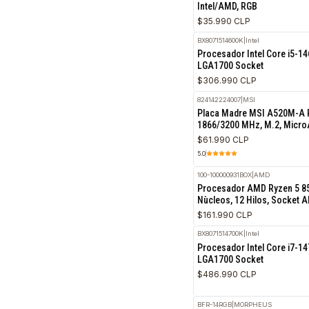
TJ400 RGB
|
MORPHEUS
Disipador para CPU
Intel/AMD, RGB
$35.990 CLP
BX8071514600K
|
Intel
Procesador Intel Co
LGA1700 Socket
$306.990 CLP
824142224007
|
MSI
Placa Madre MSI A
1866/3200 MHz, M.
$61.990 CLP
5.0
100-100000931BOX
|
AMD
Procesador AMD Ryze
Nùcleos, 12 Hilos, 
$161.990 CLP
BX8071514700K
|
Intel