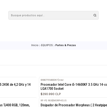
 tus compras en nuestra tienda! Además, conoce nuestro servicio Envío Rápido, con 
Inicio
EQUIPOS
Partes & Piezas
BX8071514600KF
|
Intel
e Ultra 5 245K de 4,2 GHz y 14
Procesador Intel Core i5-14600
LGA1700 Socket
$290.990 CLP