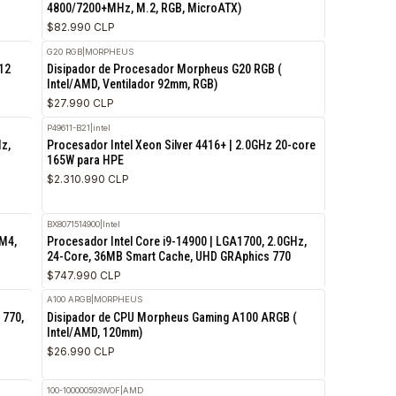
PRIME A620M-K
|
ASUS
us ( 2 Heatpipes,
Placa Madre Asus PRIME A620M-K (AM5, D
4800/7200+MHz, M.2, RGB, MicroATX)
$82.990 CLP
G20 RGB
|
MORPHEUS
 Ai 6 Nucleos, 12
Disipador de Procesador Morpheus G20 RGB 
ocket AM5
Intel/AMD, Ventilador 92mm, RGB)
$27.990 CLP
P49611-B21
|
intel
| S-1700, 2.50GHz,
Procesador Intel Xeon Silver 4416+ | 2.0GHz
tor Lake)
165W para HPE
$2.310.990 CLP
BX8071514900
|
Intel
 | Radeon, S-AM4,
Procesador Intel Core i9-14900 | LGA1700, 2
he Disipador
24-Core, 36MB Smart Cache, UHD GRAphics 
$747.990 CLP
A100 ARGB
|
MORPHEUS