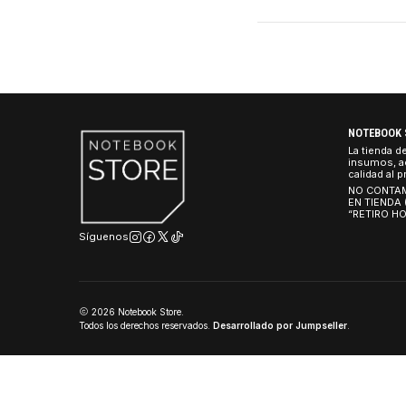
Vidrio Templado, Ma
$100.990 CLP
100-100000662WOF
|
AMD
Procesador AMD Ryz
Hilos, 4.4/5.6GHz, 
$461.990 CLP
NO
La 
ins
cal
NO
EN
“R
Síguenos