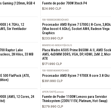
re i7-14700K | 3.4 GHz, 20-core,
Procesador Intel Core i9-14900K
S-1700, 3.20GHz, 24-Core, 36MB
Lake)
$679.990 CLP
LLK - CS850XTK08
|
Xtech
 Morpheus Gaming (120mm, RGB 4
Fuente de poder 700W Xtech P4
ex)
$24.990 CLP
100-100000263BOX
|
AMD
en 9 7900X | 4.7GHz, 12
Procesador AMD Ryzen 7 5700G |
 Socket AM5, Sin Ventilador
(Max boost 4.6Ghz), Socket AM
Graphics
$233.990 CLP
90MB1EH0-M0EAY0
|
ASUS
re i7-14700 Raptor Lake
Placa Madre ASUS Prime B650M-
Hz, 20 Nucleos, 28 Hilos, 33 MB
AM5, 4xDIMM DDR5, VGA, DP, HDM
ATX
$171.990 CLP
 MASTER
100-100001404WOF
|
AMD
ter QUBE 500 FlatPack (ATX,
Procesador AMD Ryzen 7 9700X 