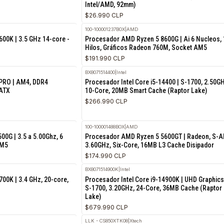
RF-P2 RGB
|
MORPHEUS
 Morpheus TJ400 RGB, 120mm,
Disipador de Procesador Morphe
Intel/AMD, 92mm)
$26.990 CLP
100-100001237BOX
|
AMD
re i5-14600K | 3.5 GHz 14-core -
Procesador AMD Ryzen 5 8600G |
Hilos, Gráficos Radeon 760M, S
$191.990 CLP
BX8071514400
|
Intel
520M-A PRO | AM4, DDR4
Procesador Intel Core i5-14400 
2, MicroATX
10-Core, 20MB Smart Cache (Rap
$266.990 CLP
100-100001488BOX
|
AMD
n 5 8500G | 3.5 a 5.00Ghz, 6
Procesador AMD Ryzen 5 5600GT
Socket AM5
3.60GHz, Six-Core, 16MB L3 Cac
$174.990 CLP
BX8071514900K
|
Intel