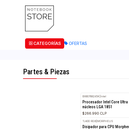
¡Retira
CATEGORÍAS
OFERTAS
Partes & Piezas
BX80768245K
|
Intel
Procesador Intel Cor
núcleos LGA 1851
$266.990 CLP