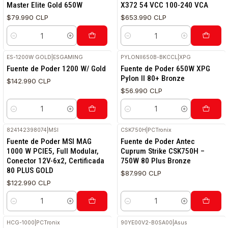
Master Elite Gold 650W
X372 54 VCC 100-240 VCA
$79.990 CLP
$653.990 CLP
Cantidad
Cantidad
ES-1200W GOLD
|
ESGAMING
PYLONII650B-BKCCL
|
XPG
Fuente de Poder 1200 W/ Gold
Fuente de Poder 650W XPG
Pylon II 80+ Bronze
$142.990 CLP
$56.990 CLP
Cantidad
Cantidad
824142398074
|
MSI
CSK750H
|
PCTronix
Fuente de Poder MSI MAG
Fuente de Poder Antec
1000 W PCIE5, Full Modular,
Cuprum Strike CSK750H –
Conector 12V-6x2, Certificada
750W 80 Plus Bronze
80 PLUS GOLD
$87.990 CLP
$122.990 CLP
Cantidad
Cantidad
HCG-1000
|
PCTronix
90YE00V2-B0SA00
|
Asus