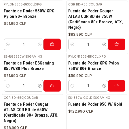
PYLON550B-BKCCL
|
XPG
CGR BD-750
|
COUGAR
RETIRO HOY
RETIRO HOY
Fuente de Poder 550W XPG
Fuente de Poder Cougar
Pylon 80+ Bronze
ATLAS CGR BD de 750W
(Certificada 80+ Bronze, ATX,
$51.990 CLP
Negro)
$83.990 CLP
Cantidad
Cantidad
ES-RGB850W
|
ESGAMING
PYLON750B-BKCCL
|
XPG
Fuente de Poder ESGaming
Fuente de Poder XPG Pylon
850W/80 Plus Bronze
750W 80+ Bronze
$71.990 CLP
$59.990 CLP
Cantidad
Cantidad
CGR BD-650
|
COUGAR
ES-850W GOLD
|
ESGAMING
Fuente de Poder Cougar
Fuente de Poder 850 W/ Gold
ATLAS CGR BD de 650W
$122.990 CLP
(Certificada 80+ Bronze, ATX,
Negro)
$78.990 CLP