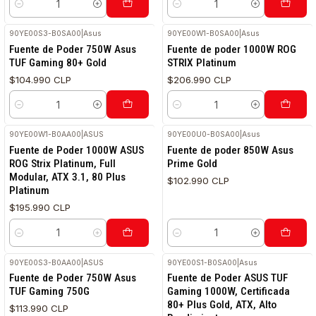
Cantidad
Cantidad
90YE00S3-B0SA00
|
Asus
90YE00W1-B0SA00
|
Asus
Fuente de Poder 750W Asus
Fuente de poder 1000W ROG
TUF Gaming 80+ Gold
STRIX Platinum
$104.990 CLP
$206.990 CLP
Cantidad
Cantidad
90YE00W1-B0AA00
|
ASUS
90YE00U0-B0SA00
|
Asus
RETIRO HOY
Fuente de Poder 1000W ASUS
Fuente de poder 850W Asus
ROG Strix Platinum, Full
Prime Gold
Modular, ATX 3.1, 80 Plus
$102.990 CLP
Platinum
$195.990 CLP
Cantidad
Cantidad
90YE00S3-B0AA00
|
ASUS
90YE00S1-B0SA00
|
Asus
Fuente de Poder 750W Asus
Fuente de Poder ASUS TUF
TUF Gaming 750G
Gaming 1000W, Certificada
80+ Plus Gold, ATX, Alto
$113.990 CLP