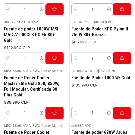
Cantidad
Cantidad
306-7ZPIX23-CE0
|
Msi
PYLONII750B-BKCCL
|
XPG
Fuente de poder 1000W MSI
Fuente de Poder XPG Pylon II
MAG A1000GLS PCIE5 80+
750W 80+ Bronze
Gold
$66.990 CLP
$122.990 CLP
Cantidad
Cantidad
MPX-8505-AFAG-BWO
|
Cooler Master
ES-1000W GOLD
|
ESGAMING
Fuente de Poder Cooler
Fuente de Poder 1000 W/ Gold
Master Elite Gold 850, 850W,
$135.990 CLP
Full Modular, Certificada 80
Plus Gold
$88.990 CLP
Cantidad
Cantidad
MPX-6505-AFAG-BWO
|
Cooler Master
JL086A
|
HPE
Fuente de Poder Cooler
Fuente de poder 680W Aruba