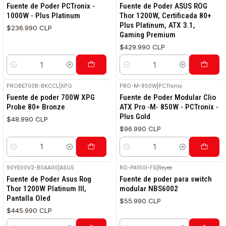
Fuente de Poder PCTronix -
Fuente de Poder ASUS ROG
1000W - Plus Platinum
Thor 1200W, Certificada 80+
Plus Platinum, ATX 3.1,
$236.990 CLP
Gaming Premium
$429.990 CLP
Cantidad
Cantidad
PROBE700B-BKCCL
|
XPG
PRO-M-850W
|
PCTronix
Fuente de poder 700W XPG
Fuente de Poder Modular Clio
Probe 80+ Bronze
ATX Pro -M- 850W - PCTronix -
Plus Gold
$48.990 CLP
$96.990 CLP
Cantidad
Cantidad
90YE00V2-B0AA00
|
ASUS
RG-PA150I-FS
|
Reyee
Fuente de Poder Asus Rog
Fuente de poder para switch
Thor 1200W Platinum III,
modular NBS6002
Pantalla Oled
$55.990 CLP
$445.990 CLP