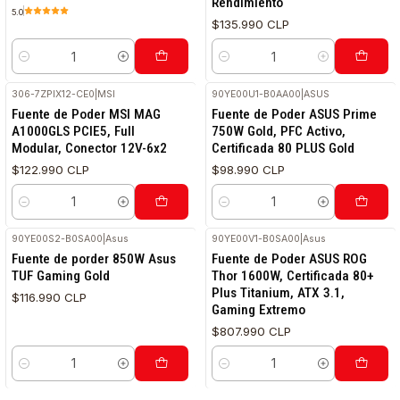
Rendimiento
5.0
$135.990 CLP
Cantidad
Cantidad
306-7ZPIX12-CE0
|
MSI
90YE00U1-B0AA00
|
ASUS
Fuente de Poder MSI MAG
Fuente de Poder ASUS Prime
A1000GLS PCIE5, Full
750W Gold, PFC Activo,
Modular, Conector 12V-6x2
Certificada 80 PLUS Gold
$122.990 CLP
$98.990 CLP
Cantidad
Cantidad
90YE00S2-B0SA00
|
Asus
90YE00V1-B0SA00
|
Asus
Fuente de porder 850W Asus
Fuente de Poder ASUS ROG
TUF Gaming Gold
Thor 1600W, Certificada 80+
Plus Titanium, ATX 3.1,
$116.990 CLP
Gaming Extremo
$807.990 CLP
Cantidad
Cantidad