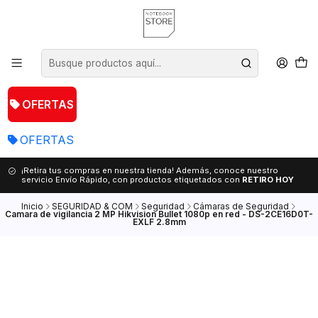
OFERTAS
OFERTAS
¡Retira tus compras en nuestra tienda! Además, conoce nuestro
servicio Envío Rápido, con productos etiquetados con
RETIRO HOY
Inicio
SEGURIDAD & COM
Seguridad
Cámaras de Seguridad
Camara de vigilancia 2 MP Hikvision Bullet 1080p en red - DS-2CE16D0T-
EXLF 2.8mm