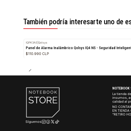
*Todas las imágenes son referenciales.
También podría interesarte uno 
IQPK3AE
|
Qolsys
Panel de Alarma Inalámbrico Qolsys IQ4 NS - Seguridad I
$110.990 CLP
NO