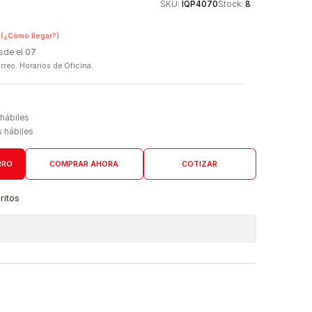
Otros medios de
SKU:
IQP4070
n Tienda Física
(¿Cómo llegar?)
 Programado: Desde el
07
firmación por correo. Horarios de Oficina.
Domicilio
go de 3 a 5 días hábiles
es desde 4 días hábiles
AGREGAR AL CARRO
COMPRAR AHORA
COTIZAR
a lista de favoritos
 de ubicaciones