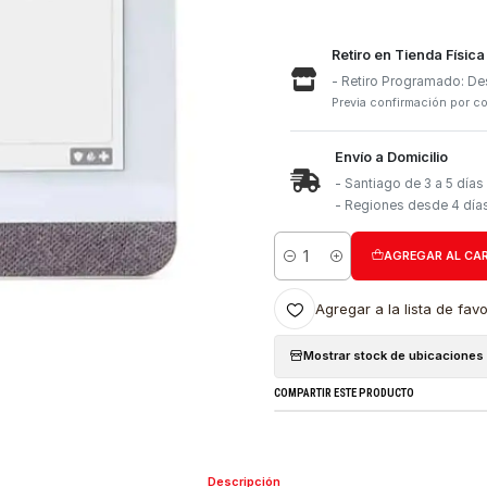
Retiro e
- Retiro
Previa con
Envío a 
- Santia
- Region
Cantidad
Agregar a l
Mostrar stock