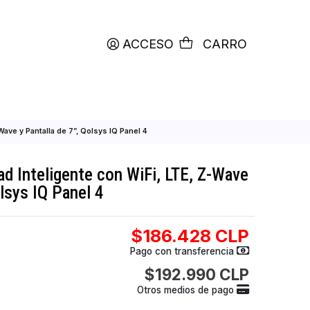
productos etiquetados con
RETIRO HOY
ACCESO
C
on WiFi, LTE, Z-Wave y Pantalla de 7”, Qolsys IQ Panel 4
 Seguridad Inteligente con WiFi, LTE, Z
 de 7”, Qolsys IQ Panel 4
$186.428
Pago con transfer
$192.990