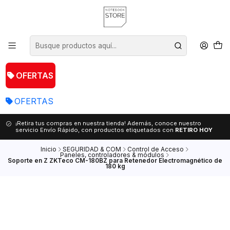
OFERTAS
OFERTAS
¡Retira tus compras en nuestra tienda! Además, conoce nuestro
servicio Envío Rápido, con productos etiquetados con
RETIRO HOY
Inicio
SEGURIDAD & COM
Control de Acceso
Paneles, controladores & módulos
Soporte en Z ZKTeco CM-180BZ para Retenedor Electromagnético de
180 kg