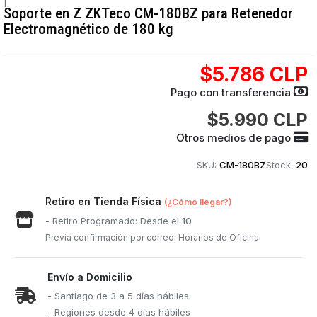
|
Soporte en Z ZKTeco CM-180BZ para Retenedor
Electromagnético de 180 kg
$5.786 CLP
Pago con transferencia
$5.990 CLP
Otros medios de pago
SKU:
CM-180BZ
Stock:
20
Retiro en Tienda Física
(¿Cómo llegar?)
- Retiro Programado: Desde el
10
Previa confirmación por correo. Horarios de Oficina.
Envío a Domicilio
- Santiago de 3 a 5 días hábiles
- Regiones desde 4 días hábiles