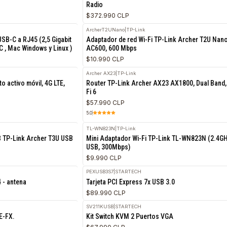
R2H28A
|
ARUBA
6 HPE Aruba Instant On AP25
Access Point Wi-Fi 6 HPE Aruba
Radio
$372.990 CLP
ArcherT2UNano
|
TP-Link
hernet USB-C a RJ45 (2,5 Gigabit
Adaptador de red Wi-Fi TP-Link 
B Tipo C , Mac Windows y Linux )
AC600, 600 Mbps
$10.990 CLP
Archer AX23
|
TP-Link
RETIRO HOY
 ( Punto activo móvil, 4G LTE,
Router TP-Link Archer AX23 AX18
g/n)
Fi 6
$57.990 CLP
5.0
nk
TL-WN823N
|
TP-Link
ano USB TP-Link Archer T3U USB
Mini Adaptador Wi-Fi TP-Link T
USB, 300Mbps)
$9.990 CLP
PEXUSB3S7
|
STARTECH