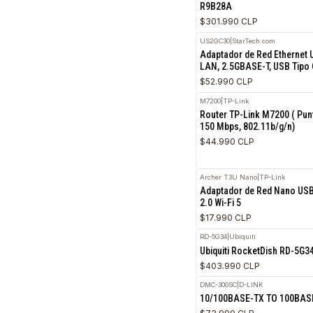
R9B28A
|
HPE
Access Point Wi-Fi 
R9B28A
$301.990 CLP
US2GC30
|
StarTech.com
Adaptador de Red Et
LAN, 2.5GBASE-T, US
$52.990 CLP
M7200
|
TP-Link
Router TP-Link M7200
150 Mbps, 802.11b/
$44.990 CLP
Archer T3U Nano
|
TP-Li
Adaptador de Red N
2.0 Wi-Fi 5
$17.990 CLP
RD-5G34
|
Ubiquiti