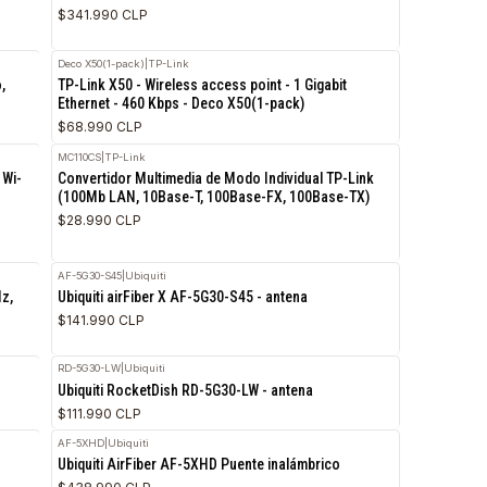
AP9640
|
APC
 AP-505 R0X38A Dual
Tarjeta de gestión de redes para UPS 3
$341.990 CLP
Deco X50(1-pack)
|
TP-Link
Archer T2U Nano,
TP-Link X50 - Wireless access point - 1 Gigabi
Ethernet - 460 Kbps - Deco X50(1-pack)
$68.990 CLP
MC110CS
|
TP-Link
00, Dual Band, Wi-
Convertidor Multimedia de Modo Individual T
(100Mb LAN, 10Base-T, 100Base-FX, 100Bas
$28.990 CLP
AF-5G30-S45
|
Ubiquiti
L-WN823N (2.4GHz,
Ubiquiti airFiber X AF-5G30-S45 - antena
$141.990 CLP
RD-5G30-LW
|
Ubiquiti