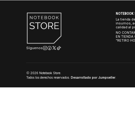
$444.990 CLP
NO
La 
ins
cal
NO
EN
“R
Síguenos
2026 Notebook Store.
Todos los derechos reservados.
Desarrollado por Jumpseller
.