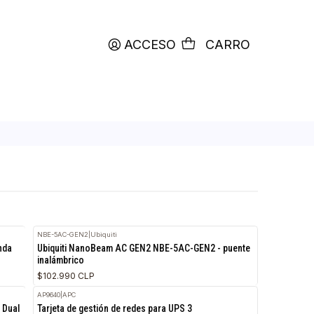
productos etiquetados con
RETIRO HOY
ACCESO
C
NBE-5AC-GEN2
|
Ubiquiti
a AP-630 Tri-Banda
Ubiquiti NanoBeam AC GEN2 NBE-5AC-GEN2 -
inalámbrico
$102.990 CLP