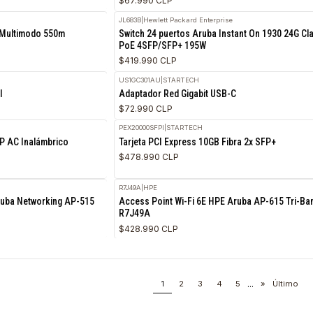
 RD-5G34 - antena
Tarjeta PCI Express 7x USB 3.0
$89.990 CLP
SV211KUSB
|
STARTECH
RETIRO HOY
100BASE-FX.
Kit Switch KVM 2 Puertos VGA
$67.990 CLP
CH
JL683B
|
Hewlett Packard Enterprise
ibra LC Multimodo 550m
Switch 24 puertos Aruba Instant
PoE 4SFP/SFP+ 195W
$419.990 CLP
US1GC301AU
|
STARTECH
ss a PCI
Adaptador Red Gigabit USB-C
$72.990 CLP
PEX20000SFPI
|
STARTECH
MAX LiteAP AC Inalámbrico
Tarjeta PCI Express 10GB Fibra 
$478.990 CLP
R7J49A
|
HPE
 6 HPE Aruba Networking AP-515
Access Point Wi-Fi 6E HPE Arub
R7J49A