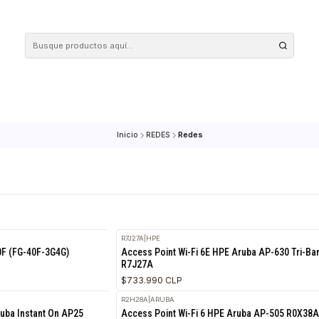
 tus compras en nuestra tienda! Además, conoce nuestro servicio Envío Rápido, con 
Inicio
REDES
Redes
R7J27A
|
HPE
RETIRO HOY
rtiGate 40F (FG-40F-3G4G)
Access Point Wi-Fi 6E HPE Arub
R7J27A
$733.990 CLP