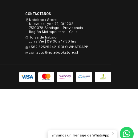
..
»
Último
CONTÁCTANOS
es
Notebook Store
Nueva de Lyon 72, Of 1202
 y Seguridad
7510078 Santiago - Providencia
Región Metropolitana - Chile
Devoluciones.
Horas de trabajo:
Lun a Vie | 09:00 a 17:30 hrs
+562 32525242 SOLO WHATSAPP
contacto@notebookstore.cl