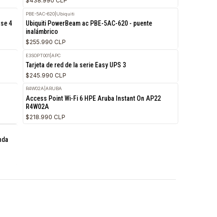
Ubiquiti RocketDish RD-5G30-LW - antena
$111.990 CLP
AF-5XHD
|
Ubiquiti
Ubiquiti AirFiber AF-5XHD Puente inalámbrico
$438.990 CLP
PBE-5AC-620
|
Ubiquiti
 On 1930 24G Clase 4
Ubiquiti PowerBeam ac PBE-5AC-620 - puent
inalámbrico
$255.990 CLP
E3SOPT001
|
APC
Tarjeta de red de la serie Easy UPS 3
$245.990 CLP
R4W02A
|
ARUBA
2x SFP+
Access Point Wi-Fi 6 HPE Aruba Instant On 
R4W02A
$218.990 CLP
a AP-615 Tri-Banda