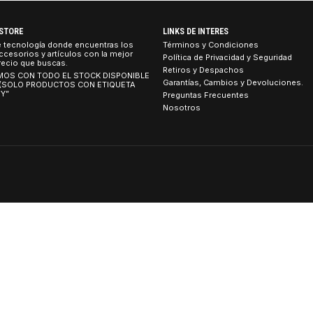
$428.990 CLP
1
2
3
4
5
.
TEBOOK STORE
LINKS DE INTERES
tienda de tecnología donde encuentras los
Términos y Condicion
umos, accesorios y artículos con la mejor
Política de Privacidad
idad al precio que buscas.
Retiros y Despachos
 CONTAMOS CON TODO EL STOCK DISPONIBLE
Garantías, Cambios y 
 TIENDA (SOLO PRODUCTOS CON ETIQUETA
ETIRO HOY”
Preguntas Frecuentes
Nosotros