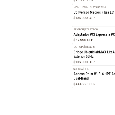
Ubiquiti RocketDish
$403.990 CLP
DMC-300SC
|
D-LINK
10/100BASE-TX TO 
$73.990 CLP
MCM1110MMLC
|
STARTE
Conversor Medios F
$106.990 CLP
PEX1PCI1
|
STARTECH
Adaptador PCI Expre
$67.990 CLP
LAP-GPS
|
Ubiquiti
Bridge Ubiquiti air
Exterior 5GHz
$106.990 CLP
Q9H62A
|
HPE
Access Point Wi-Fi
Dual-Band