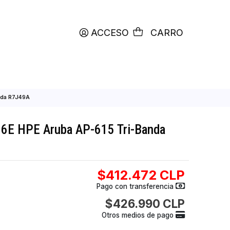
productos etiquetados con
RETIRO HOY
ACCESO
C
ba AP-615 Tri-Banda R7J49A
int Wi-Fi 6E HPE Aruba AP-615 Tri-Band
$412.472
Pago con transfer
$426.990