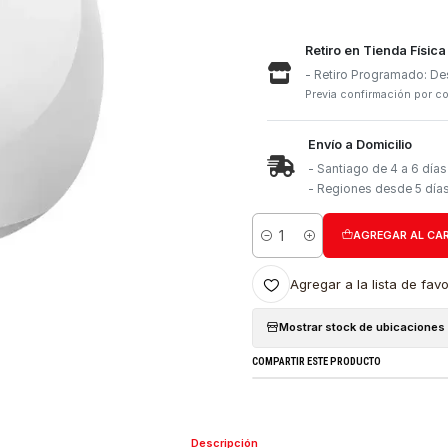
Retiro e
- Retiro
Previa con
Envío a 
- Santia
- Region
Cantidad
Agregar a l
Mostrar stock