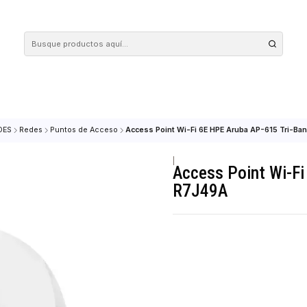
 tus compras en nuestra tienda! Además, conoce nuestro servicio Envío Rápido, con 
icio
REDES
Redes
Puntos de Acceso
Access Point Wi-Fi 6E HPE Aru
|
Access Po
R7J49A