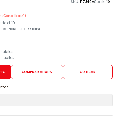
Otros medios de
SKU:
R7J49A
n Tienda Física
(¿Cómo llegar?)
 Programado: Desde el
10
firmación por correo. Horarios de Oficina.
Domicilio
go de 4 a 6 días hábiles
es desde 5 días hábiles
AGREGAR AL CARRO
COMPRAR AHORA
COTIZAR
a lista de favoritos
 de ubicaciones