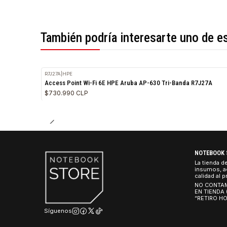
*Todas las imágenes son referenciales.
También podría interesarte uno 
R7J27A
|
HPE
Access Point Wi-Fi 6E HPE Aruba AP-630 Tri-Banda R7J
$730.990 CLP
NO