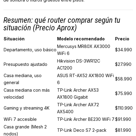
Resumen: qué router comprar según tu
situación (Precio Aprox)
Situación
Modelo recomendado
Precio
Mercusys MR80X AX3000
Departamento, uso básico
$34.990
WiFi 6
Hikvision DS-3WR12C
Presupuesto ajustado
$27.990
AC1200
Casa mediana, uso
ASUS RT-AX52 AX1800 WiFi
$58.990
general
6
Casa mediana con más
TP-Link Archer AX53
$75.990
velocidad
AX1800 Gigabit
TP-Link Archer AX72
Gaming y streaming 4K
$110.990
AX5400
WiFi 7 accesible
TP-Link Archer BE230 WiFi 7
$91.990
Casa grande (Mesh 2
TP-Link Deco S7 2-pack
$81.990
nodos)