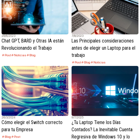
28/6/2023
7/8/2023
Chat GPT, BARD y Otras IA están
Las Principales consideraciones
Revolucionando el Trabajo
antes de elegir un Laptop para el
trabajo
Post
Noticias
Blog
Post
Blog
Noticias
26/3/2024
9/7/2025
Cómo elegir el Switch correcto
¿Tu Laptop Tiene los Días
para tu Empresa
Contados? La Inevitable Cuenta
Regresiva de Windows 10 y lo
Blog
Post