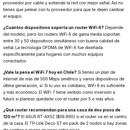
proveedor por cable y extiende la red con mejor señal. Así no
tienes que pelear con tu proveedor para que te dejen cambiar
el equipo.
¿Cuántos dispositivos soporta un router WiFi 6?
Depende
del modelo, pero los routers WiFi 6 de gama media soportan
entre 30 y 50 dispositivos simultáneos con buena calidad de
señal. La tecnología OFDMA de WiFi 6 fue diseñada
específicamente para hogares con muchos equipos
conectados.
¿Vale la pena el WiFi 7 hoy en Chile?
Si tienes un plan de
internet de más de 500 Mbps simétrico y varios dispositivos de
última generación, sí. Si tu uso es cotidiano, WiFi 6 es suficiente
y más económico. El WiFi 7 tiene sentido como inversión a
futuro si planeas quedarte con el router por 5 o más años.
¿Qué router recomiendan para una casa de dos pisos de
120 m²?
El ASUS RT-AX52 ($58.990) si el router va en el centro
de la casa. El TP-Link Deco S7 en pack de 2 nodos si hay zonas
de sombra o muros gruesos entre pisos.