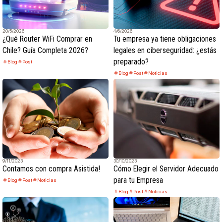
20/5/2026
4/6/2026
¿Qué Router WiFi Comprar en
Tu empresa ya tiene obligaciones
Chile? Guía Completa 2026?
legales en ciberseguridad: ¿estás
preparado?
Blog
Post
Blog
Post
Noticias
9/11/2023
30/10/2023
Contamos con compra Asistida!
Cómo Elegir el Servidor Adecuado
para tu Empresa
Blog
Post
Noticias
Blog
Post
Noticias