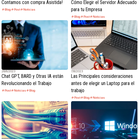
Contamos con compra Asistida!
Cómo Elegir el Servidor Adecuado
para tu Empresa
Blog
Post
Noticias
Blog
Post
Noticias
28/6/2023
7/8/2023
Chat GPT, BARD y Otras IA están
Las Principales consideraciones
Revolucionando el Trabajo
antes de elegir un Laptop para el
trabajo
Post
Noticias
Blog
Post
Blog
Noticias