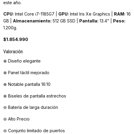
este año.
CPU:
Intel Core i7-1185G7 |
GPU:
Intel Iris Xe Graphics |
RAM:
16
GB |
Almacenamiento:
512 GB SSD |
Pantalla:
13.4" |
Peso:
1.200g.
$1.854.990
Valoración
⊕ Diseño elegante
⊕ Panel táctil mejorado
⊕ Notable pantalla 16:10
⊕ Biseles de pantalla estrechos
⊖ Batería de larga duración
⊖ Alto Precio
⊖ Conjunto limitado de puertos