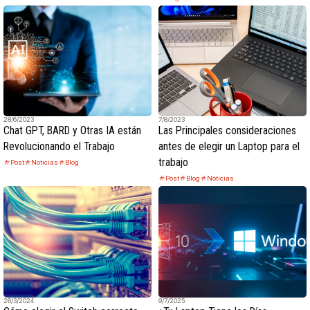
28/6/2023
7/8/2023
Chat GPT, BARD y Otras IA están
Las Principales consideraciones
Revolucionando el Trabajo
antes de elegir un Laptop para el
trabajo
Post
Noticias
Blog
Post
Blog
Noticias
26/3/2024
9/7/2025