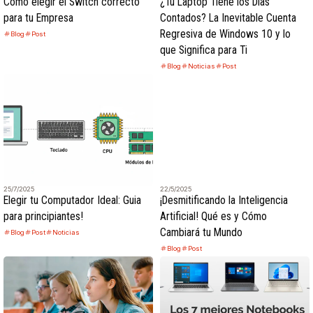
Cómo elegir el Switch correcto
¿Tu Laptop Tiene los Días
para tu Empresa
Contados? La Inevitable Cuenta
Regresiva de Windows 10 y lo
Blog
Post
que Significa para Ti
Blog
Noticias
Post
25/7/2025
22/5/2025
Elegir tu Computador Ideal: Guia
¡Desmitificando la Inteligencia
para principiantes!
Artificial! Qué es y Cómo
Cambiará tu Mundo
Blog
Post
Noticias
Blog
Post