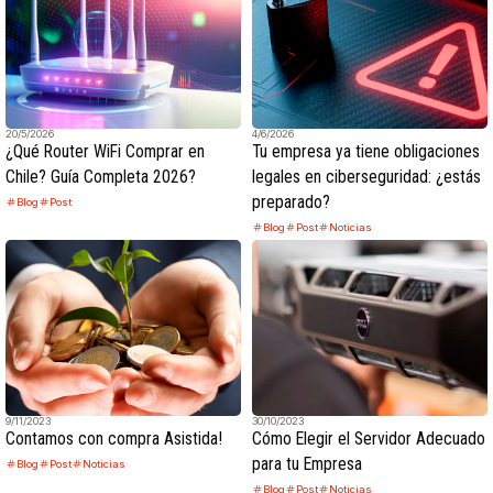
20/5/2026
4/6/2026
¿Qué Router WiFi Comprar en
Tu empresa ya tiene obligaciones
Chile? Guía Completa 2026?
legales en ciberseguridad: ¿estás
preparado?
Blog
Post
Blog
Post
Noticias
9/11/2023
30/10/2023
Contamos con compra Asistida!
Cómo Elegir el Servidor Adecuado
para tu Empresa
Blog
Post
Noticias
Blog
Post
Noticias