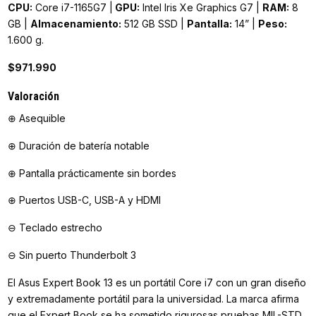
CPU:
Core i7-1165G7 |
GPU:
Intel Iris Xe Graphics G7 |
RAM:
8
GB |
Almacenamiento:
512 GB SSD |
Pantalla:
14” |
Peso:
1.600 g.
$971.990
Valoración
⊕ Asequible
⊕ Duración de batería notable
⊕ Pantalla prácticamente sin bordes
⊕ Puertos USB-C, USB-A y HDMI
⊖ Teclado estrecho
⊖ Sin puerto Thunderbolt 3
El Asus Expert Book 13 es un portátil Core i7 con un gran diseño
y extremadamente portátil para la universidad. La marca afirma
que el Expert Book se ha sometido rigurosas pruebas MIL-STD