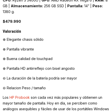
CPU:
Ryzen 3 5400U |
GPU:
AMD Radeon RX Vega 6 |
RAM:
8
GB |
Almacenamiento:
256 GB SSD |
Pantalla:
14” |
Peso:
1380 g.
$479.990
Valoración
⊕ Elegante chasis sólido
⊕ Pantalla vibrante
⊕ Buena calidad de touchpad
⊕ Pantalla HD antirreflejo con bisel angosto
⊖ La duración de la batería podría ser mayor
⊖ Relacion Peso / tamaño
Los
HP Probook
son cada vez más populares y obtienen un
mayor tamaño de pantalla. Hoy en día, se perciben como
análogos asequibles y fáciles de usar de los portátiles Windows