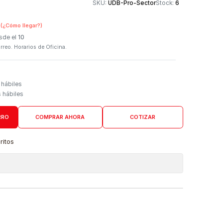
Otros medios de
SKU:
UDB-Pro-Sector
n Tienda Física
(¿Cómo llegar?)
 Programado: Desde el
10
firmación por correo. Horarios de Oficina.
Domicilio
go de 4 a 6 días hábiles
es desde 5 días hábiles
AGREGAR AL CARRO
COMPRAR AHORA
COTIZAR
a lista de favoritos
 de ubicaciones