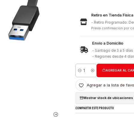
Retiro e
- Retiro
Previa con
Envío a 
- Santia
- Region
Cantidad
Agregar a l
Mostrar stock