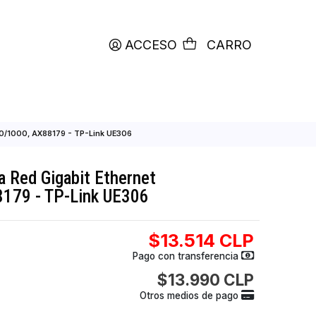
productos etiquetados con
RETIRO HOY
ACCESO
C
it Ethernet 10/100/1000, AX88179 - TP-Link UE306
USB 3.0 a Red Gigabit Ethernet
00, AX88179 - TP-Link UE306
$13.514
Pago con transfer
$13.990