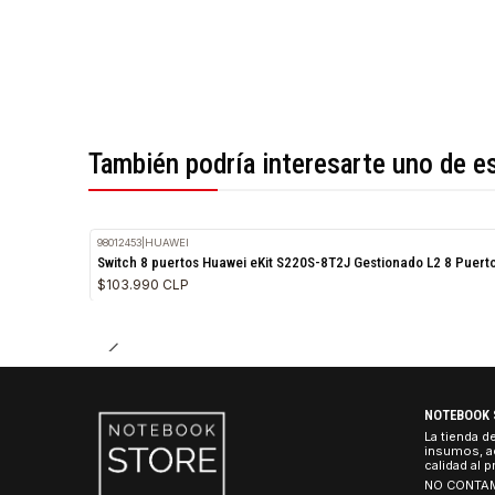
*Todas las imágenes son referenciales.
También podría interesarte uno 
98012453
|
HUAWEI
Switch 8 puertos Huawei eKit S220S-8T2J Gestionado L2 8
$103.990 CLP