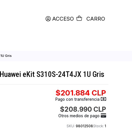
productos etiquetados con
RETIRO HOY
ACCESO
C
it S310S-24T4JX 1U Gris
 Puertos Huawei eKit S310S-24T4JX 1U 
$201.884
Pago con transfer
$208.990
Otros medios de