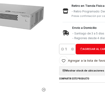
Retiro e
- Retiro
Previa con
Envío a 
- Santia
- Region
Cantidad
Agregar a l
Mostrar stock
COMPARTIR ESTE PRO