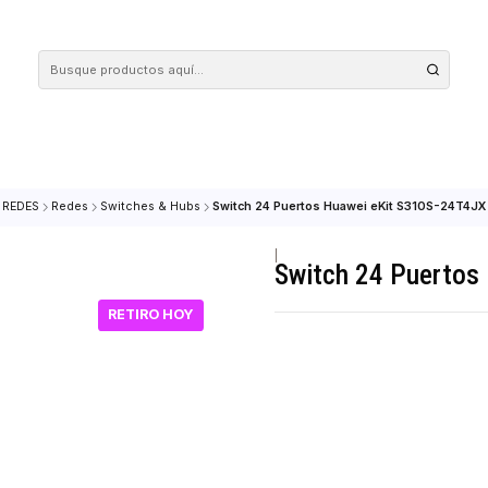
 tus compras en nuestra tienda! Además, conoce nuestro servicio Envío Rápido, con 
Inicio
REDES
Redes
Switches & Hubs
Switch 24 Puertos Huawei eK
|
Switch 24
RETIRO HOY