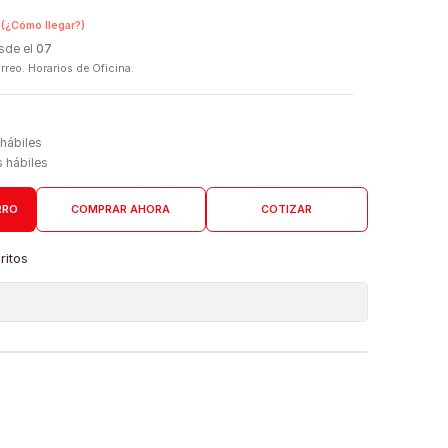
SKU:
9801250
n Tienda Física
(¿Cómo llegar?)
 Programado: Desde el
07
firmación por correo. Horarios de Oficina.
Domicilio
go de 3 a 5 días hábiles
es desde 4 días hábiles
AGREGAR AL CARRO
COMPRAR AHORA
COTIZAR
a lista de favoritos
 de ubicaciones
DUCTO