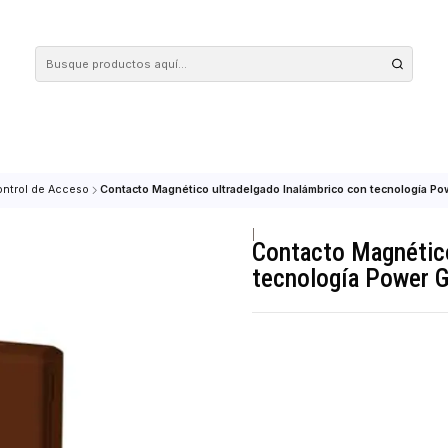
 tus compras en nuestra tienda! Además, conoce nuestro servicio Envío Rápido, con 
 COM
Control de Acceso
Contacto Magnético ultradelgado Inalámbrico c
|
Contacto 
tecnologí