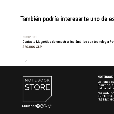
*Todas las imágenes son referenciales.
También podría interesarte uno 
PG9307
|
DSC
Contacto Magnético de empotrar inalámbrico con tecnol
$29.990 CLP
NO