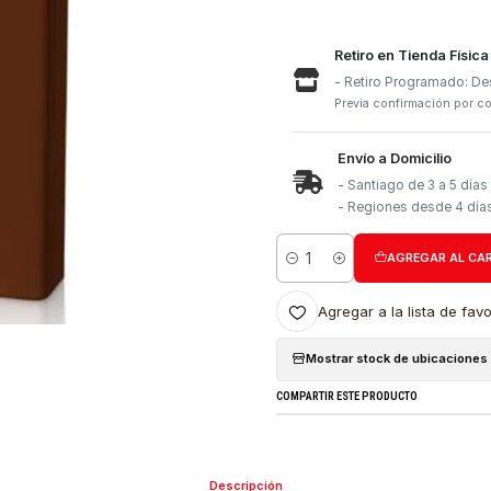
Retiro e
- Retiro
Previa con
Envío a 
- Santia
- Region
Cantidad
Agregar a l
Mostrar stock