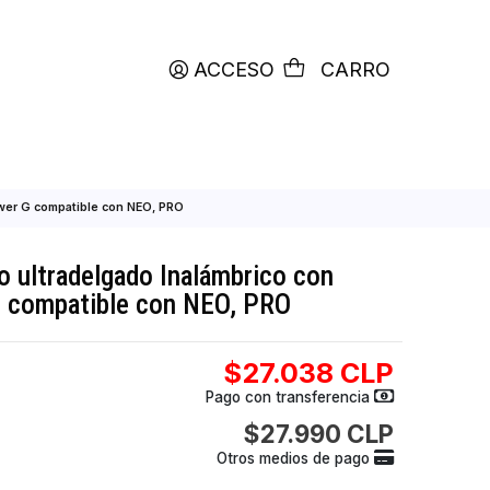
productos etiquetados con
RETIRO HOY
ACCESO
C
on tecnología Power G compatible con NEO, PRO
Magnético ultradelgado Inalámbrico con
a Power G compatible con NEO, PRO
$27.038
Pago con transfer
$27.990